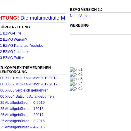
BZMG VERSION 2.0
Neue Version
UNG!
Die multimediale Mit-Mach-Zeitung für Mönchengl
WERBUNG
BÜRGERZEITUNG
R-KOMPLEX THEMENREIHEN
LLENTSORGUNG