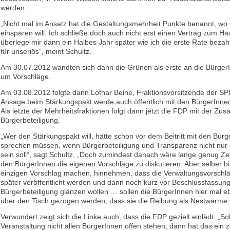
werden.
„Nicht mal im Ansatz hat die Gestaltungsmehrheit Punkte benannt, wo s
einsparen will. Ich schließe doch auch nicht erst einen Vertrag zum H
überlege mir dann ein Halbes Jahr später wie ich die erste Rate bezahl
für unseriös“, meint Schultz.
Am 30.07.2012 wandten sich dann die Grünen als erste an die Bürger
um Vorschläge.
Am 03.08.2012 folgte dann Lothar Beine, Fraktionsvorsitzende der SPD
Ansage beim Stärkungspakt werde auch öffentlich mit den BürgerInne
Als letzte der Mehrheitsfraktionen folgt dann jetzt die FDP mit der Zus
Bürgerbeteiligung.
„Wer den Stärkungspakt will, hätte schon vor dem Beitritt mit den Bür
sprechen müssen, wenn Bürgerbeteiligung und Transparenz nicht nur e
sein soll“, sagt Schultz, „Doch zumindest danach wäre lange genug Ze
den BürgerInnen die eigenen Vorschläge zu diskutieren. Aber selber b
einzigen Vorschlag machen, hinnehmen, dass die Verwaltungsvorschl
später veröffentlicht werden und dann noch kurz vor Beschlussfassun
Bürgerbeteiligung glänzen wollen … sollen die BürgerInnen hier mal e
über den Tisch gezogen werden, dass sie die Reibung als Nestwärm
Verwundert zeigt sich die Linke auch, dass die FDP gezielt einlädt. „Sol
Veranstaltung nicht allen BürgerInnen offen stehen, dann hat das ein 