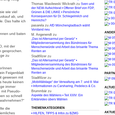
Thomas Wasilewski Wickrath
zu
Sven und
der NEW-Aufsichtsrat • Offener Brief von FDP,
ie wie viel
Grünen & DIE LINKE • Persönliche
auskauf ab, und
Konsequenzen für Dr. Schlegelmilch und
Heinrichs?
e. Das halte ich
pasarela
zu
AfD Mönchengladbach wählt
Vorstand neu
ANDER
Innen und baten
M. Angenendt
zu
„Das ist Altersarmut per Gesetz“ •
Mitgliederversammlung des Bündnisses für
, mit der
Menschenwürde und Arbeit das brisante Thema
n gesprochen.
Renten an
age zu
Stadtfilzer
zu
„Das ist Altersarmut per Gesetz“ •
Mitgliederversammlung des Bündnisses für
gerInnen
Menschenwürde und Arbeit das brisante Thema
in Feigenblatt
Renten an
PARTN
it gewesen mit
Stadtfilzer
zu
is heute keinen
„Mobilitätstage“ der Verwaltung am 7. und 8. Mai
äge immer
• Informationen zu Carsharing, Pedelecs & Co.
ALTUE
g mit Pseudo-
Brummbär
zu
ben so schnell
Aspekte des Wählens • Teil XXIV: Ein
Erklärvideo übers Wählen
e wahrnehmen?“
THEMENKATEGORIEN
lte die
AKTUE
ziemliches
• HILFEN, TIPPS & Infos zu BZMG