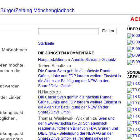
ACHT
ÜBER 
Startseite
die Maßnahmen
DIE JÜNGSTEN KOMMENTARE
zu
Hauptredaktion
Annette Schrader-Schoutz
hören möchte
Torben Schultz
zu
meinen die
Die Causa Sven geht in die nächste Runde:
SONDE
Grüne, Linke und FDP fordern weitere Einsicht in
ABFA
die Akten zur Beteiligung der NEW an der
adt werden
Share2Drive GmbH
H.Haupts
zu
 der Linken
Die Causa Sven geht in die nächste Runde:
Grüne, Linke und FDP fordern weitere Einsicht in
die Akten zur Beteiligung der NEW an der
ärkungspakt
Share2Drive GmbH
öglichen,
Thomas Wasilewski Wickrath
zu
Sven und
der NEW-Aufsichtsrat • Dr. Schlegelmilch
reagiert auf Offenen Brief von FDP, Grünen und
ärkungspakt
DIE LINKE • Beteiligung der NEW AG an der
erung nötig
Share2Drive GmbH sei rechtens gewesen