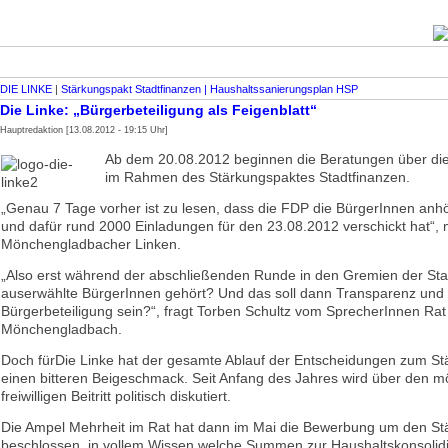
DIE LINKE
|
Stärkungspakt Stadt­finanzen | Haus­halts­sanierungsplan HSP
Die Linke: „Bürgerbeteiligung als Feigenblatt“
Hauptredaktion [13.08.2012 - 19:15 Uhr]
Ab dem 20.08.2012 beginnen die Beratungen über 
im Rahmen des Stärkungspaktes Stadtfinanzen.
„Genau 7 Tage vorher ist zu lesen, dass die FDP die BürgerInnen an
und dafür rund 2000 Einladungen für den 23.08.2012 verschickt hat“, 
Mönchengladbacher Linken.
„Also erst während der abschließenden Runde in den Gremien der St
auserwählte BürgerInnen gehört? Und das soll dann Transparenz und
Bürgerbeteiligung sein?“, fragt Torben Schultz vom SprecherInnen Rat
Mönchengladbach.
Doch fürDie Linke hat der gesamte Ablauf der Entscheidungen zum St
einen bitteren Beigeschmack. Seit Anfang des Jahres wird über den m
freiwilligen Beitritt politisch diskutiert.
Die Ampel Mehrheit im Rat hat dann im Mai die Bewerbung um den St
beschlossen, in vollem Wissen welche Summen zur Haushaltskonsolidi