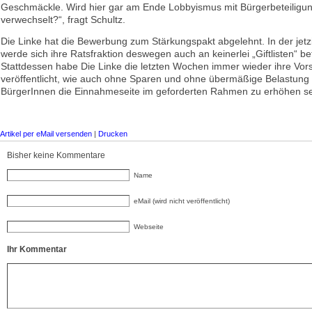
Geschmäckle. Wird hier gar am Ende Lobbyismus mit Bürgerbeteiligu
verwechselt?“, fragt Schultz.
Die Linke hat die Bewerbung zum Stärkungspakt abgelehnt. In der jetz
werde sich ihre Ratsfraktion deswegen auch an keinerlei „Giftlisten“ bet
Stattdessen habe Die Linke die letzten Wochen immer wieder ihre Vor
veröffentlicht, wie auch ohne Sparen und ohne übermäßige Belastung
BürgerInnen die Einnahmeseite im geforderten Rahmen zu erhöhen se
Artikel per eMail versenden
|
Drucken
Bisher keine Kommentare
Name
eMail (wird nicht veröffentlicht)
Webseite
Ihr Kommentar