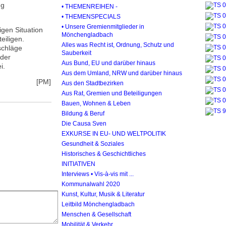
ng
• THEMENREIHEN -
• THEMENSPECIALS
• Unsere Gremienmitglieder in
igen Situation
Mönchengladbach
eiligen.
Alles was Recht ist, Ordnung, Schutz und
schläge
Sauberkeit
 der
Aus Bund, EU und darüber hinaus
i.
Aus dem Umland, NRW und darüber hinaus
[PM]
Aus den Stadtbezirken
Aus Rat, Gremien und Beteiligungen
Bauen, Wohnen & Leben
Bildung & Beruf
Die Causa Sven
EXKURSE IN EU- UND WELTPOLITIK
Gesundheit & Soziales
Historisches & Geschichtliches
INITIATIVEN
Interviews • Vis-à-vis mit ...
Kommunalwahl 2020
Kunst, Kultur, Musik & Literatur
Leitbild Mönchengladbach
Menschen & Gesellschaft
Mobilität & Verkehr