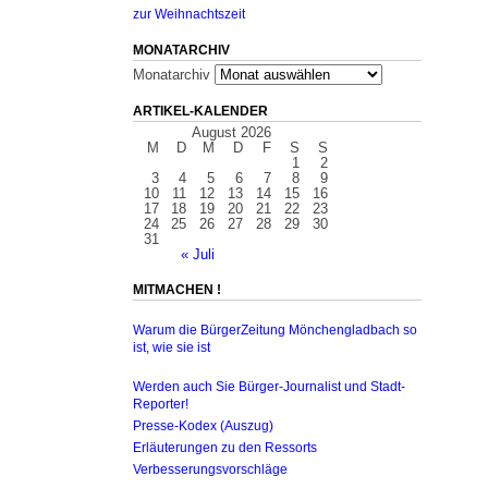
zur Weihnachtszeit
MONATARCHIV
Monatarchiv
ARTIKEL-KALENDER
August 2026
M
D
M
D
F
S
S
1
2
3
4
5
6
7
8
9
10
11
12
13
14
15
16
17
18
19
20
21
22
23
24
25
26
27
28
29
30
31
« Juli
MITMACHEN !
Warum die BürgerZeitung Mönchengladbach so
ist, wie sie ist
Werden auch Sie Bürger-Journalist und Stadt-
Reporter!
Presse-Kodex (Auszug)
Erläuterungen zu den Ressorts
Verbesserungsvorschläge