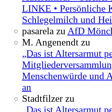
LINKE • Persönliche 
Schlegelmilch und Hei
pasarela
zu
AfD Mönch
M. Angenendt
zu
„Das ist Altersarmut p
Mitgliederversammlun
Menschenwürde und Ar
an
Stadtfilzer
zu
„Das ist Altersarmut p