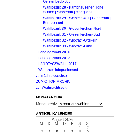
Geistenbeck-Süd
Wahlbezirk 28 - Kamphausener Höhe |
Schlee | Sasserath | Mongshof
Wahlbezirk 29 - Wetschewell | Güdderath |
Burgbongert
Wahlbezirk 30 - Giesenkirchen-Nord
Wahlbezirk 31 - Giesenkirchen-Süd
Wahlbezirk 32 - Wickrath-Ortskern
Wahlbezirk 33 - Wickrath-Land
Landtagswahl 2010
Landtagswahl 2012
LANDTAGSWAHL 2017
Wahl zum Integrationsrat
zum Jahreswechsel
ZUM O-TON-ARCHIV
zur Weihnachtszeit
MONATARCHIV
Monatarchiv
ARTIKEL-KALENDER
August 2026
M
D
M
D
F
S
S
1
2
3
4
5
6
7
8
9