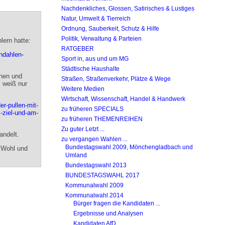
Nachdenkliches, Glossen, Satirisches & Lustiges
Natur, Umwelt & Tierreich
Ordnung, Sauberkeit, Schutz & Hilfe
Politik, Verwaltung & Parteien
lern hatte:
RATGEBER
ndahlen-
Sport in, aus und um MG
Städtische Haushalte
chen und
Straßen, Straßenverkehr, Plätze & Wege
, weiß nur
Weitere Medien
Wirtschaft, Wissenschaft, Handel & Handwerk
er-pullen-mit-
zu früheren SPECIALS
ziel-und-am-
zu früheren THEMENREIHEN
Zu guter Letzt ...
andelt.
zu vergangen Wahlen ...
Bundestagswahl 2009, Mönchengladbach und
 Wohl und
Umland
Bundestagswahl 2013
BUNDESTAGSWAHL 2017
Kommunalwahl 2009
Kommunalwahl 2014
Bürger fragen die Kandidaten ...
Ergebnisse und Analysen
Kandidaten AfD