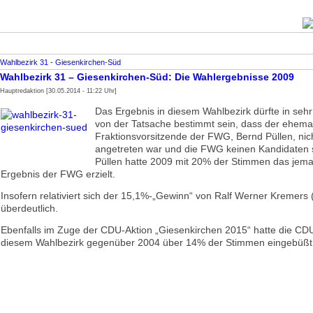
Wahlbezirk 31 - Giesenkirchen-Süd
Wahlbezirk 31 – Giesenkirchen-Süd: Die Wahlergebnisse 2009
Hauptredaktion [30.05.2014 - 11:22 Uhr]
Das Ergebnis in diesem Wahlbezirk dürfte in se
von der Tatsache bestimmt sein, dass der ehema
Fraktionsvorsitzende der FWG, Bernd Püllen, nic
angetreten war und die FWG keinen Kandidaten s
Püllen hatte 2009 mit 20% der Stimmen das jema
Ergebnis der FWG erzielt.
Insofern relativiert sich der 15,1%-„Gewinn“ von Ralf Werner Kremers
überdeutlich.
Ebenfalls im Zuge der CDU-Aktion „Giesenkirchen 2015“ hatte die CD
diesem Wahlbezirk gegenüber 2004 über 14% der Stimmen eingebüßt