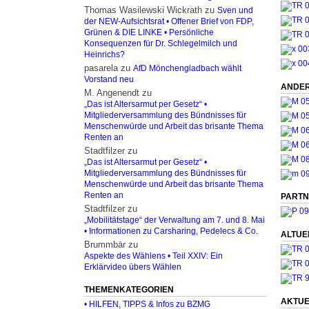
Thomas Wasilewski Wickrath
zu
Sven und
der NEW-Aufsichtsrat • Offener Brief von FDP,
Grünen & DIE LINKE • Persönliche
Konsequenzen für Dr. Schlegelmilch und
Heinrichs?
pasarela
zu
AfD Mönchengladbach wählt
Vorstand neu
ANDER
M. Angenendt
zu
„Das ist Altersarmut per Gesetz“ •
Mitgliederversammlung des Bündnisses für
Menschenwürde und Arbeit das brisante Thema
Renten an
Stadtfilzer
zu
„Das ist Altersarmut per Gesetz“ •
Mitgliederversammlung des Bündnisses für
Menschenwürde und Arbeit das brisante Thema
Renten an
PARTN
Stadtfilzer
zu
„Mobilitätstage“ der Verwaltung am 7. und 8. Mai
• Informationen zu Carsharing, Pedelecs & Co.
ALTUE
Brummbär
zu
Aspekte des Wählens • Teil XXIV: Ein
Erklärvideo übers Wählen
THEMENKATEGORIEN
AKTUE
• HILFEN, TIPPS & Infos zu BZMG