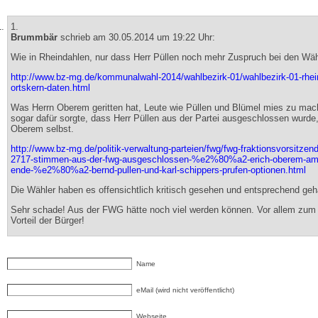
1.
Brummbär
schrieb am 30.05.2014 um 19:22 Uhr:
Wie in Rheindahlen, nur dass Herr Püllen noch mehr Zuspruch bei den Wäh
http://www.bz-mg.de/kommunalwahl-2014/wahlbezirk-01/wahlbezirk-01-rhei
ortskern-daten.html
Was Herrn Oberem geritten hat, Leute wie Püllen und Blümel mies zu ma
sogar dafür sorgte, dass Herr Püllen aus der Partei ausgeschlossen wurde
Oberem selbst.
http://www.bz-mg.de/politik-verwaltung-parteien/fwg/fwg-fraktionsvorsitzend
2717-stimmen-aus-der-fwg-ausgeschlossen-%e2%80%a2-erich-oberem-am-
ende-%e2%80%a2-bernd-pullen-und-karl-schippers-prufen-optionen.html
Die Wähler haben es offensichtlich kritisch gesehen und entsprechend geh
Sehr schade! Aus der FWG hätte noch viel werden können. Vor allem zum
Vorteil der Bürger!
Name
eMail (wird nicht veröffentlicht)
Webseite