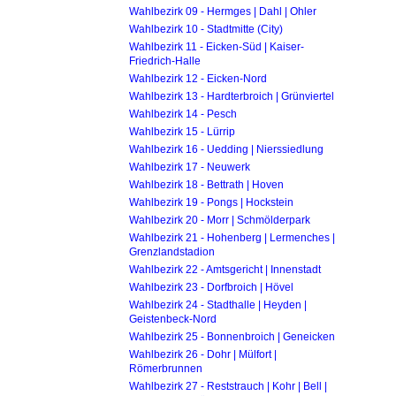
Wahlbezirk 09 - Hermges | Dahl | Ohler
Wahlbezirk 10 - Stadtmitte (City)
Wahlbezirk 11 - Eicken-Süd | Kaiser-
Friedrich-Halle
Wahlbezirk 12 - Eicken-Nord
Wahlbezirk 13 - Hardterbroich | Grünviertel
Wahlbezirk 14 - Pesch
Wahlbezirk 15 - Lürrip
Wahlbezirk 16 - Uedding | Nierssiedlung
Wahlbezirk 17 - Neuwerk
Wahlbezirk 18 - Bettrath | Hoven
Wahlbezirk 19 - Pongs | Hockstein
Wahlbezirk 20 - Morr | Schmölderpark
Wahlbezirk 21 - Hohenberg | Lermenches |
Grenzlandstadion
Wahlbezirk 22 - Amtsgericht | Innenstadt
Wahlbezirk 23 - Dorfbroich | Hövel
Wahlbezirk 24 - Stadthalle | Heyden |
Geistenbeck-Nord
Wahlbezirk 25 - Bonnenbroich | Geneicken
Wahlbezirk 26 - Dohr | Mülfort |
Römerbrunnen
Wahlbezirk 27 - Reststrauch | Kohr | Bell |