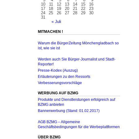
10
11
12
13
14
15
16
17
18
19
20
21
22
23
24
25
26
27
28
29
30
31
« Juli
MITMACHEN !
Warum die BürgerZeitung Mönchengladbach so
ist, wie sie ist
Werden auch Sie Bürger-Journalist und Stadt-
Reporter!
Presse-Kodex (Auszug)
Erläuterungen zu den Ressorts
Verbesserungsvorschläge
WERBUNG AUF BZMG
Produkte und Dienstleistungen erfolgreich auf
BZMG anbieten
Bannerwerbung (Stand: 01.02.2017)
AGB BZMG – Allgemeine
Geschäftsbedingungen für die Werbeplattformen
ÜBER BZMG