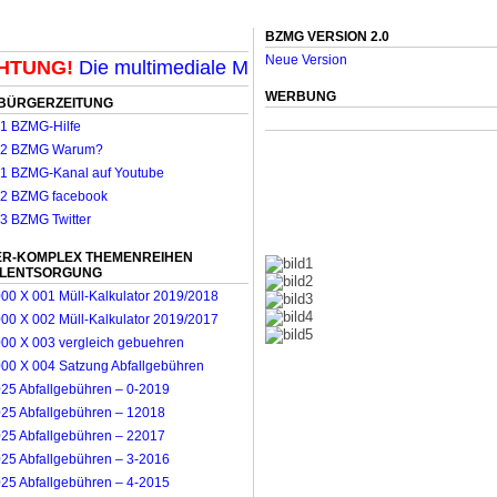
BZMG VERSION 2.0
Neue Version
UNG!
Die multimediale Mit-Mach-Zeitung für Mönchengl
WERBUNG
BÜRGERZEITUNG
R-KOMPLEX THEMENREIHEN
LLENTSORGUNG