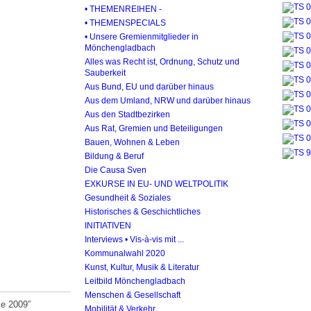
• THEMENREIHEN -
• THEMENSPECIALS
• Unsere Gremienmitglieder in
Mönchengladbach
Alles was Recht ist, Ordnung, Schutz und
Sauberkeit
Aus Bund, EU und darüber hinaus
Aus dem Umland, NRW und darüber hinaus
Aus den Stadtbezirken
Aus Rat, Gremien und Beteiligungen
Bauen, Wohnen & Leben
Bildung & Beruf
Die Causa Sven
EXKURSE IN EU- UND WELTPOLITIK
Gesundheit & Soziales
Historisches & Geschichtliches
INITIATIVEN
Interviews • Vis-à-vis mit ...
Kommunalwahl 2020
Kunst, Kultur, Musik & Literatur
Leitbild Mönchengladbach
Menschen & Gesellschaft
se 2009”
Mobilität & Verkehr