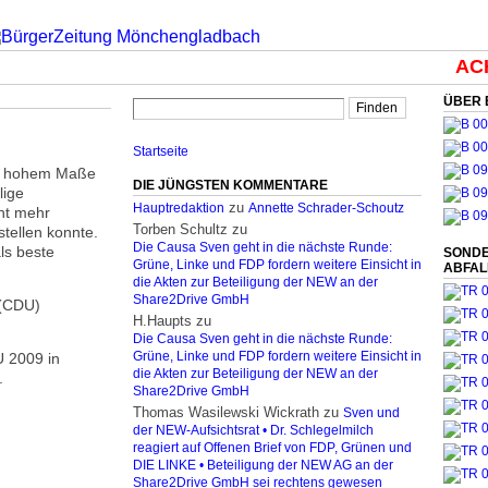
ACHT
ÜBER 
Startseite
hr hohem Maße
DIE JÜNGSTEN KOMMENTARE
lige
zu
Hauptredaktion
Annette Schrader-Schoutz
ht mehr
Torben Schultz
zu
tellen konnte.
Die Causa Sven geht in die nächste Runde:
ls beste
SONDE
Grüne, Linke und FDP fordern weitere Einsicht in
ABFA
die Akten zur Beteiligung der NEW an der
Share2Drive GmbH
 (CDU)
H.Haupts
zu
Die Causa Sven geht in die nächste Runde:
U 2009 in
Grüne, Linke und FDP fordern weitere Einsicht in
die Akten zur Beteiligung der NEW an der
.
Share2Drive GmbH
Thomas Wasilewski Wickrath
zu
Sven und
der NEW-Aufsichtsrat • Dr. Schlegelmilch
reagiert auf Offenen Brief von FDP, Grünen und
DIE LINKE • Beteiligung der NEW AG an der
Share2Drive GmbH sei rechtens gewesen