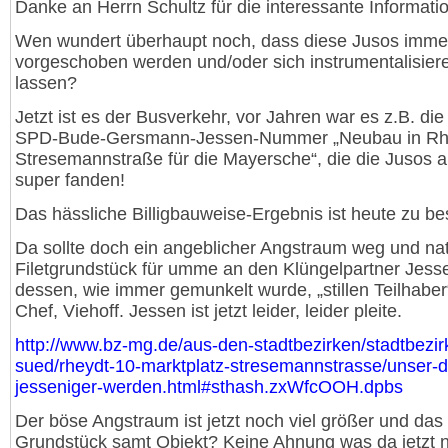
Danke an Herrn Schultz für die interessante Informatio
Wen wundert überhaupt noch, dass diese Jusos imme
vorgeschoben werden und/oder sich instrumentalisier
lassen?
Jetzt ist es der Busverkehr, vor Jahren war es z.B. di
SPD-Bude-Gersmann-Jessen-Nummer „Neubau in Rh
Stresemannstraße für die Mayersche“, die die Jusos 
super fanden!
Das hässliche Billigbauweise-Ergebnis ist heute zu be
Da sollte doch ein angeblicher Angstraum weg und nat
Filetgrundstück für umme an den Klüngelpartner Jess
dessen, wie immer gemunkelt wurde, „stillen Teilhaber
Chef, Viehoff. Jessen ist jetzt leider, leider pleite.
http://www.bz-mg.de/aus-den-stadtbezirken/stadtbezir
sued/rheydt-10-marktplatz-stresemannstrasse/unser-d
jesseniger-werden.html#sthash.zxWfcOOH.dpbs
Der böse Angstraum ist jetzt noch viel größer und das
Grundstück samt Objekt? Keine Ahnung was da jetzt 