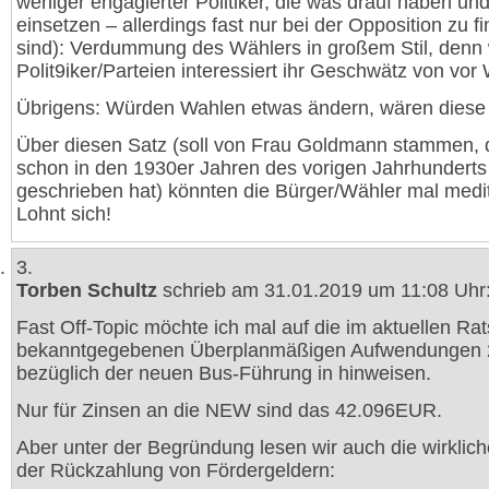
weniger engagierter Politiker, die was drauf haben und
einsetzen – allerdings fast nur bei der Opposition zu f
sind): Verdummung des Wählers in großem Stil, denn
Polit9iker/Parteien interessiert ihr Geschwätz von vor
Übrigens: Würden Wahlen etwas ändern, wären diese 
Über diesen Satz (soll von Frau Goldmann stammen, 
schon in den 1930er Jahren des vorigen Jahrhunderts
geschrieben hat) könnten die Bürger/Wähler mal medit
Lohnt sich!
3.
Torben Schultz
schrieb am 31.01.2019 um 11:08 Uhr
Fast Off-Topic möchte ich mal auf die im aktuellen Ra
bekanntgegebenen Überplanmäßigen Aufwendungen
bezüglich der neuen Bus-Führung in hinweisen.
Nur für Zinsen an die NEW sind das 42.096EUR.
Aber unter der Begründung lesen wir auch die wirklic
der Rückzahlung von Fördergeldern: