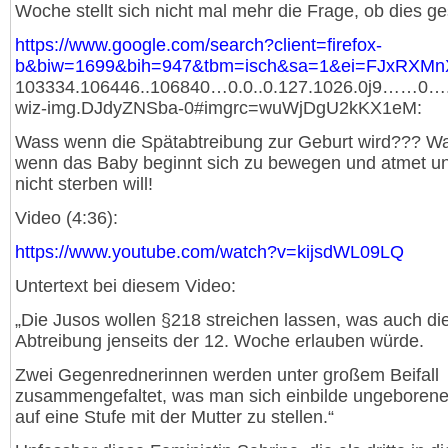
Woche stellt sich nicht mal mehr die Frage, ob dies ge
https://www.google.com/search?client=firefox-
b&biw=1699&bih=947&tbm=isch&sa=1&ei=FJxRXM
103334.106446..106840…0.0..0.127.1026.0j9……0….
wiz-img.DJdyZNSba-0#imgrc=wuWjDgU2kKX1eM:
Wass wenn die Spätabtreibung zur Geburt wird??? W
wenn das Baby beginnt sich zu bewegen und atmet un
nicht sterben will!
Video (4:36):
https://www.youtube.com/watch?v=kijsdWL09LQ
Untertext bei diesem Video:
„Die Jusos wollen §218 streichen lassen, was auch di
Abtreibung jenseits der 12. Woche erlauben würde.
Zwei Gegenrednerinnen werden unter großem Beifall
zusammengefaltet, was man sich einbilde ungeboren
auf eine Stufe mit der Mutter zu stellen.“