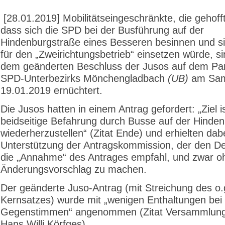
[28.01.2019] Mobilitätseingeschränkte, die gehofft
dass sich die SPD bei der Busführung auf der
Hindenburgstraße eines Besseren besinnen und si
für den „Zweirichtungsbetrieb“ einsetzen würde, s
dem geänderten Beschluss der Jusos auf dem Par
SPD-Unterbezirks Mönchengladbach
(UB)
am Sam
19.01.2019 ernüchtert.
Die Jusos hatten in einem Antrag gefordert: „Ziel is
beidseitige Befahrung durch Busse auf der Hinde
wiederherzustellen“ (Zitat Ende) und erhielten dab
Unterstützung der Antragskommission, der den De
die „Annahme“ des Antrages empfahl, und zwar o
Änderungsvorschlag zu machen.
Der geänderte Juso-Antrag (mit Streichung des o.
Kernsatzes) wurde mit „wenigen Enthaltungen bei 
Gegenstimmen“ angenommen (Zitat Versammlungs
Hans Willi Körfges).