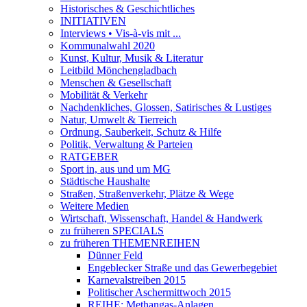
Historisches & Geschichtliches
INITIATIVEN
Interviews • Vis-à-vis mit ...
Kommunalwahl 2020
Kunst, Kultur, Musik & Literatur
Leitbild Mönchengladbach
Menschen & Gesellschaft
Mobilität & Verkehr
Nachdenkliches, Glossen, Satirisches & Lustiges
Natur, Umwelt & Tierreich
Ordnung, Sauberkeit, Schutz & Hilfe
Politik, Verwaltung & Parteien
RATGEBER
Sport in, aus und um MG
Städtische Haushalte
Straßen, Straßenverkehr, Plätze & Wege
Weitere Medien
Wirtschaft, Wissenschaft, Handel & Handwerk
zu früheren SPECIALS
zu früheren THEMENREIHEN
Dünner Feld
Engeblecker Straße und das Gewerbegebiet
Karnevalstreiben 2015
Politischer Aschermittwoch 2015
REIHE: Methangas-Anlagen