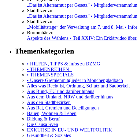
„Das ist Altersarmut per Gesetz“ • Mitgliederversamml
Stadtfilzer
zu
„Das ist Altersarmut per Gesetz“ • Mitgliederversamml
Stadtfilzer
zu
„Mobilitätstage“ der Verwaltung am 7. und 8. Mai • Inf
Brummbär
zu
Aspekte des Wählens • Teil XXIV: Ein Erklärvideo übe
Themenkategorien
• HILFEN, TIPPS & Infos zu BZMG
• THEMENREIHEN -
• THEMENSPECIALS
• Unsere Gremienmitglieder in Mönchengladbach
Alles was Recht ist, Ordnung, Schutz und Sauberkeit
Aus Bund, EU und darüber hinaus
Aus dem Umland, NRW und darüber hinaus
Aus den Stadtbezirken
Aus Rat, Gremien und Beteiligungen
Bauen, Wohnen & Leben
Bildung & Beruf
Die Causa Sven
EXKURSE IN EU- UND WELTPOLITIK
Gesundheit & Soziales