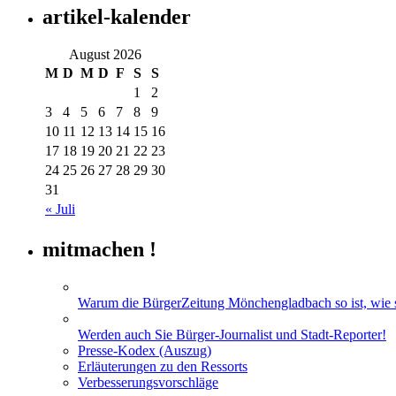
artikel-kalender
August 2026
M
D
M
D
F
S
S
1
2
3
4
5
6
7
8
9
10
11
12
13
14
15
16
17
18
19
20
21
22
23
24
25
26
27
28
29
30
31
« Juli
mitmachen !
Warum die BürgerZeitung Mönchengladbach so ist, wie si
Werden auch Sie Bürger-Journalist und Stadt-Reporter!
Presse-Kodex (Auszug)
Erläuterungen zu den Ressorts
Verbesserungsvorschläge