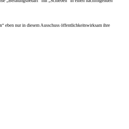
eise „Beratungsbedarf“ mit „Schieben“ in einen nachfolgenden
en“ eben nur in diesem Ausschuss öffentlichkeitswirksam ihre