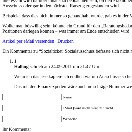
Interessant wird darüber hinaus zu beobachten sein, ob den Fraktion
Ausschuss oder gar in den nächsten Ratszug zugestanden wird.
Beispiele, dass dies nicht immer so gehandhabt wurde, gab es in der 
Wollte man böswillig sein, könnte ein Grund für den „Beratungsbedarf
Positionen darlegen können – was immer am Ende entschieden wird.
Artikel per eMail versenden
|
Drucken
Ein Kommentar zu “Sozialticket: Sozialausschuss befasste sich nicht
1.
Halling
schrieb am 24.09.2011 um 21:47 Uhr:
Wenn ich das lese kapiere ich endlich warum Ausschüsse so he
Das mit den Finanzexperten wäre auch ne schräge Nummer we
Name
eMail (wird nicht veröffentlicht)
Webseite
Ihr Kommentar