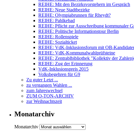
REIHE: Mit den Bezirksvorstehern im Gespräch
REIHE: Neue Stadtbezirke
REIHE: Olympiabrunnen für Rheydt?
REIHE: Pahlkebad
REIHE: Pflicht zur Ausschreibung kommunaler Gr
REIHE: Politische Informationstour Berlin
REIHE: Rollenspiele
REIHE: Sozialticket
REIHE: VdK-Inklusionsforum mit OB-Kandidate
REIHE: VdK-Kommunal­wahl­prüfsteine
REIHE: Zentrablbibliothek "Kollektiv der Zahlenj
REIHE: Zug der Erinnerung
VdK-Inklusionspreis 2015
Volksbegehren für G9
Zu guter Letzt ...
zu vergangen Wahlen ...
zum Jahreswechsel
ZUM O-TON-ARCHIV
zur Weihnachtszeit
Monatarchiv
Monatarchiv