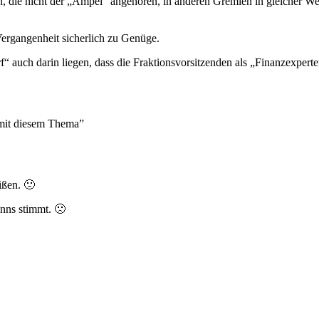
en, die nicht der „Ampel“ angehören, in anderen Gremien in gleicher W
Vergangenheit sicherlich zu Genüge.
“ auch darin liegen, dass die Fraktionsvorsitzenden als „Finanzexpert
 mit diesem Thema”
ißen. 🙁
nns stimmt. 🙁