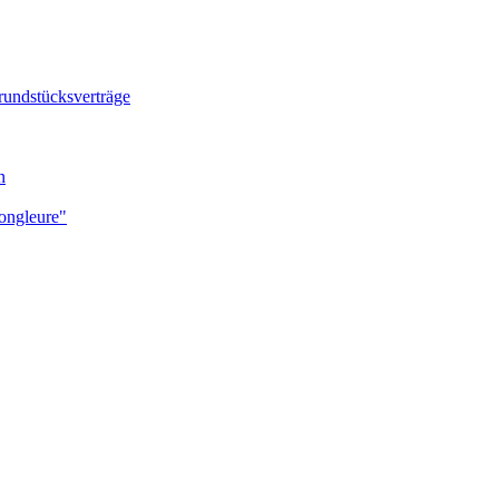
undstücksverträge
n
ong­leure"