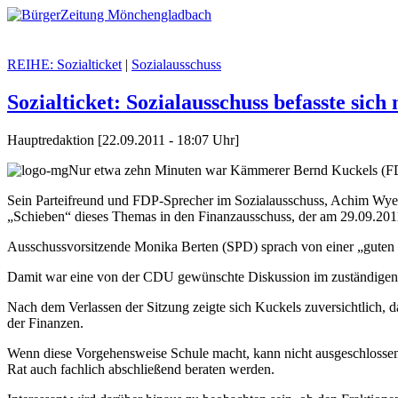
REIHE: Sozialticket
|
Sozialausschuss
Sozialticket: Sozialausschuss befasste sic
Hauptredaktion [22.09.2011 - 18:07 Uhr]
Nur etwa zehn Minuten war Kämmerer Bernd Kuckels (FDP
Sein Parteifreund und FDP-Sprecher im Sozialausschuss, Achim Wyen
„Schieben“ dieses Themas in den Finanzausschuss, der am 29.09.201
Ausschussvorsitzende Monika Berten (SPD) sprach von einer „guten S
Damit war eine von der CDU gewünschte Diskussion im zuständigen 
Nach dem Verlassen der Sitzung zeigte sich Kuckels zuversichtlich, 
der Finanzen.
Wenn diese Vorgehensweise Schule macht, kann nicht ausgeschlossen 
Rat auch fachlich abschließend beraten werden.