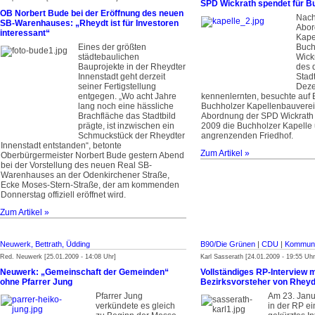
SPD Wickrath spendet für B
OB Norbert Bude bei der Eröffnung des neuen
Nach
SB-Warenhauses: „Rheydt ist für Investoren
Abor
interessant“
Kape
Eines der größten
Buch
städtebaulichen
Wick
Bauprojekte in der Rheydter
des d
Innenstadt geht derzeit
Stad
seiner Fertigstellung
Dez
entgegen. „Wo acht Jahre
kennenlernten, besuchte auf 
lang noch eine hässliche
Buchholzer Kapellenbauverei
Brachfläche das Stadtbild
Abordnung der SPD Wickrath
prägte, ist inzwischen ein
2009 die Buchholzer Kapelle
Schmuckstück der Rheydter
angrenzenden Friedhof.
Innenstadt entstanden“, betonte
Zum Artikel »
Oberbürgermeister Norbert Bude gestern Abend
bei der Vorstellung des neuen Real SB-
Warenhauses an der Odenkirchener Straße,
Ecke Moses-Stern-Straße, der am kommenden
Donnerstag offiziell eröffnet wird.
Zum Artikel »
Neuwerk, Bettrath, Üdding
B90/Die Grünen
|
CDU
|
Kommuna
Red. Neuwerk [25.01.2009 - 14:08 Uhr]
Karl Sasserath [24.01.2009 - 19:55 Uhr
Neuwerk: „Gemeinschaft der Gemeinden“
Vollständiges RP-Interview 
ohne Pfarrer Jung
Bezirksvorsteher von Rheyd
Pfarrer Jung
Am 23. Janu
verkündete es gleich
in der RP ein