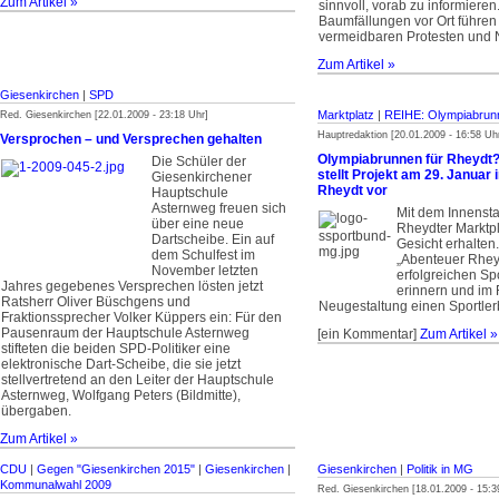
Zum Artikel »
sinnvoll, vorab zu informiere
Baumfällungen vor Ort führen 
vermeidbaren Protesten und 
Zum Artikel »
Giesenkirchen
|
SPD
Marktplatz
|
REIHE: Olympiabrun
Red. Giesenkirchen [22.01.2009 - 23:18 Uhr]
Hauptredaktion [20.01.2009 - 16:58 Uh
Versprochen – und Versprechen gehalten
Olympiabrunnen für Rheydt? – 
Die Schüler der
stellt Projekt am 29. Januar
Giesenkirchener
Rheydt vor
Hauptschule
Asternweg freuen sich
Mit dem Innensta
über eine neue
Rheydter Marktpl
Dartscheibe. Ein auf
Gesicht erhalten. 
dem Schulfest im
„Abenteuer Rhey
November letzten
erfolgreichen Spo
Jahres gegebenes Versprechen lösten jetzt
erinnern und im
Ratsherr Oliver Büschgens und
Neugestaltung einen Sportler
Fraktionssprecher Volker Küppers ein: Für den
Pausenraum der Hauptschule Asternweg
[ein Kommentar]
Zum Artikel »
stifteten die beiden SPD-Politiker eine
elektronische Dart-Scheibe, die sie jetzt
stellvertretend an den Leiter der Hauptschule
Asternweg, Wolfgang Peters (Bildmitte),
übergaben.
Zum Artikel »
CDU
|
Gegen "Giesenkirchen 2015"
|
Giesenkirchen
|
Giesenkirchen
|
Politik in MG
Kommunalwahl 2009
Red. Giesenkirchen [18.01.2009 - 15:3