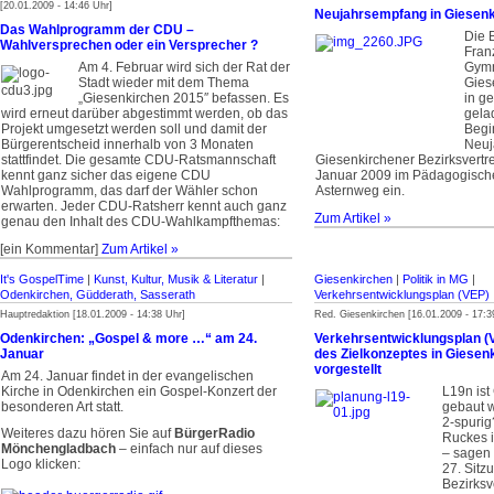
[20.01.2009 - 14:46 Uhr]
Neujahrsempfang in Giesen
Das Wahlprogramm der CDU –
Die 
Wahlversprechen oder ein Versprecher ?
Fran
Am 4. Februar wird sich der Rat der
Gymn
Stadt wieder mit dem Thema
Gies
„Giesenkirchen 2015″ befassen. Es
in g
wird erneut darüber abgestimmt werden, ob das
gela
Projekt umgesetzt werden soll und damit der
Begi
Bürgerentscheid innerhalb von 3 Monaten
Neuj
stattfindet. Die gesamte CDU-Ratsmannschaft
Giesenkirchener Bezirksvertr
kennt ganz sicher das eigene CDU
Januar 2009 im Pädagogisch
Wahlprogramm, das darf der Wähler schon
Asternweg ein.
erwarten. Jeder CDU-Ratsherr kennt auch ganz
Zum Artikel »
genau den Inhalt des CDU-Wahlkampfthemas:
[ein Kommentar]
Zum Artikel »
It's GospelTime
|
Kunst, Kultur, Musik & Literatur
|
Giesenkirchen
|
Politik in MG
|
Odenkirchen, Güdderath, Sasserath
Verkehrsentwicklungsplan (VEP)
Hauptredaktion [18.01.2009 - 14:38 Uhr]
Red. Giesenkirchen [16.01.2009 - 17:3
Odenkirchen: „Gospel & more …“ am 24.
Verkehrsentwicklungsplan (
Januar
des Zielkonzeptes in Giesen
vorgestellt
Am 24. Januar findet in der evangelischen
Kirche in Odenkirchen ein Gospel-Konzert der
L19n ist
besonderen Art statt.
gebaut w
2-spuri
Weiteres dazu hören Sie auf
BürgerRadio
Ruckes i
Mönchengladbach
– einfach nur auf dieses
– sagen 
Logo klicken:
27. Sitz
Bezirksv