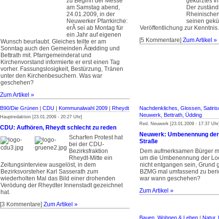
zu Beginn der Messe
gekürztes In
am Samstag abend,
Der zuständ
24.01.2009, in der
Rheinischen
Neuwerker Pfarrkirche:
seinen gekür
erÂ sei ab Montag für
Veröffentlichung zur Kenntnis.
ein Jahr auf eigenen
[5 Kommentare]
Zum Artikel »
Wunsch beurlaubt. Gleiches teilte er am
Sonntag auch den Gemeinden Ãœdding und
Bettrath mit. Pfarrgemeinderat und
Kirchenvorstand informierte er erst einen Tag
vorher. Fassungslosigkeit, Bestürzung, Tränen
unter den Kirchenbesuchern. Was war
geschehen?
Zum Artikel »
B90/Die Grünen
|
CDU
|
Kommunalwahl 2009
|
Rheydt
Nachdenkliches, Glossen, Satiris
Neuwerk, Bettrath, Üdding
Hauptredaktion [23.01.2009 - 20:27 Uhr]
Red. Neuwerk [23.01.2009 - 17:37 Uhr
CDU: Aufhören, Rheydt schlecht zu reden
Neuwerk: Umbenennung der 
Scharfen Protest hat
Straße
bei der CDU-
Bezirksfraktion
Dem aufmerksamen Bürger m
Rheydt-Mitte ein
um die Umbenennung der Loc
Zeitungsinterview ausgelöst, in dem
nicht entgangen sein, Grund g
Bezirksvorsteher Karl Sasserath zum
BZMG mal umfassend zu beric
wiederholten Mal das Bild einer drohenden
war wann geschehen?
Verödung der Rheydter Innenstadt gezeichnet
Zum Artikel »
hat.
[3 Kommentare]
Zum Artikel »
Bauen, Wohnen & Leben
|
Natur,