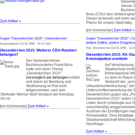
Giesenk
Januar 
Bezirksv
Boss (CDU) den Verkehrsplan
Dieser ist bereits seit mehr al
Zum Artikel »
Planer für unsere Stadt tätig.
[ein Kommentar]
Zum Artikel »
Gegen "Giesenkirchen 2015"
|
Giesenkirchen
Gegen "Giesenkirchen 2015"
|
Gi
weitere Delikte, andere Ereigniss
Hauptredaktion [13.01.2009 - 14:31 Uhr]
Red. Giesenkirchen [13.01.2009 - 12:1
Giesenkirchen 2015: Weiterer CDU-Ratsherr
befangen?
Giesenkirchen 2015: KK-Sta
Kriminalpolizei ermitteln
Der Giesenkirchener
Bezirksvorsteher Frank Boss
Auf Veranlassung
hatte sich beim Thema
Staatsschutz ermitt
„Giesenkirchen 2015″
Kriminalpolizei 
vorsorglich als befangen
erklärt
zu dem im Raum 
und daher an Beratung und
Verdacht der „ver
Abstimmung im Rat nicht
Urkundenunterdrückung“; bei
teilgenommen, weil sein
Unterschriftensammlung der Bü
Stiefvater Werner Wolf Vorstand der Kreisbau
Giesenkirchen gegen das „Pro
AG ist.
Giesenkirchen 2015″ sollen Un
Listen durch Unbefugte aus 
[ein Kommentar]
Zum Artikel »
unrechtmäßig weggenommen 
Auslöser der Ermittlungen w
Presseartikel. Dies bestätigte
Staatsanwaltschaft Möncheng
Nachfrage.
Zum Artikel »