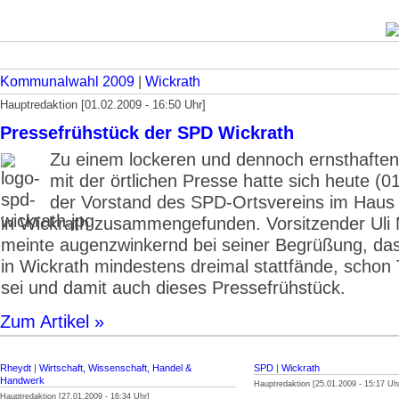
Kommunalwahl 2009
|
Wickrath
Hauptredaktion [01.02.2009 - 16:50 Uhr]
Pressefrühstück der SPD Wickrath
Zu einem lockeren und dennoch ernsthafte
mit der örtlichen Presse hatte sich heute (0
der Vorstand des SPD-Ortsvereins im Hau
in Wickrath zusammengefunden. Vorsitzender Uli
meinte augenzwinkernd bei seiner Begrüßung, das
in Wickrath mindestens dreimal stattfände, schon 
sei und damit auch dieses Pressefrühstück.
Zum Artikel »
Rheydt
|
Wirtschaft, Wissenschaft, Handel &
SPD
|
Wickrath
Handwerk
Hauptredaktion [25.01.2009 - 15:17 Uh
Hauptredaktion [27.01.2009 - 16:34 Uhr]