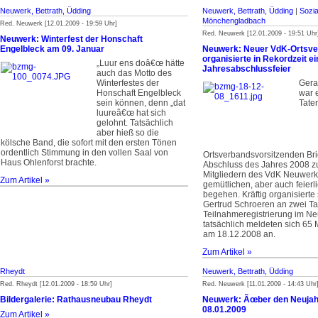
Neuwerk, Bettrath, Üdding
Neuwerk, Bettrath, Üdding
|
Sozi
Mönchengladbach
Red. Neuwerk [12.01.2009 - 19:59 Uhr]
Red. Neuwerk [12.01.2009 - 19:51 Uhr
Neuwerk: Winterfest der Honschaft
Engelbleck am 09. Januar
Neuwerk: Neuer VdK-Ortsv
organisierte in Rekordzeit ei
„Luur ens doâ€œ hätte
Jahresabschlussfeier
auch das Motto des
Winterfestes der
Gera
Honschaft Engelbleck
war 
sein können, denn „dat
Tate
luureâ€œ hat sich
gelohnt. Tatsächlich
aber hieß so die
kölsche Band, die sofort mit den ersten Tönen
ordentlich Stimmung in den vollen Saal von
Ortsverbandsvorsitzenden Bri
Haus Ohlenforst brachte.
Abschluss des Jahres 2008 
Mitgliedern des VdK Neuwerk
Zum Artikel »
gemütlichen, aber auch feier
begehen. Kräftig organisierte 
Gertrud Schroeren an zwei T
Teilnahmeregistrierung im N
tatsächlich meldeten sich 65 M
am 18.12.2008 an.
Zum Artikel »
Rheydt
Neuwerk, Bettrath, Üdding
Red. Rheydt [12.01.2009 - 18:59 Uhr]
Red. Neuwerk [11.01.2009 - 14:43 Uhr
Bildergalerie: Rathausneubau Rheydt
Neuwerk: Ãœber den Neuja
08.01.2009
Zum Artikel »