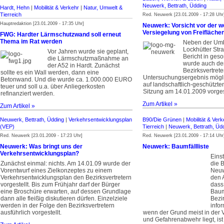
Neuwerk, Bettrath, Üdding
Hardt, Hehn
|
Mobilität & Verkehr
|
Natur, Umwelt &
Tierreich
Red. Neuwerk [23.01.2009 - 17:28 Uhr
Hauptredaktion [23.01.2009 - 17:35 Uhr]
Neuwerk: Vorsicht vor der w
Versiegelung von Freifläche
FWG: Hardter Lärmschutzwand soll erneut
Thema im Rat werden
Neben der Um
Lockhütter Stra
Vor Jahren wurde sie geplant,
Bericht in geso
die Lärmschutzmaßnahme an
wurde auch de
der A52 in Hardt. Zunächst
Bezirksvertret
sollte es ein Wall werden, dann eine
Untersuchungsergebnis mögl
Betonwand. Und die wurde ca. 1.000.000 EURO
auf landschaftlich-geschützte
teuer und soll u.a. über Anliegerkosten
Sitzung am 14.01.2009 vorgest
refinanziert werden.
Zum Artikel »
Zum Artikel »
Neuwerk, Bettrath, Üdding
|
Verkehrsentwicklungsplan
B90/Die Grünen
|
Mobilität & Verk
(VEP)
Tierreich
|
Neuwerk, Bettrath, Üd
Red. Neuwerk [23.01.2009 - 17:23 Uhr]
Red. Neuwerk [23.01.2009 - 17:14 Uhr
Neuwerk: Was bringt uns der
Neuwerk: Baumfällliste
Verkehrsentwicklungsplan?
Eins
Zunächst einmal: nichts. Am 14.01.09 wurde der
die 
Vorentwurf eines Zielkonzeptes zu einem
Neuw
Verkehrsentwicklungsplan den Bezirksvertretern
den 
vorgestellt. Bis zum Frühjahr darf der Bürger
dass 
eine Broschüre erwarten, auf dessen Grundlage
Baum
dann alle fleißig diskutieren dürfen. Einzelziele
Bezir
werden in der Folge den Bezirksvertretern
info
ausführlich vorgestellt.
wenn der Grund meist in der 
und Gefahrenabwehr liegt, is