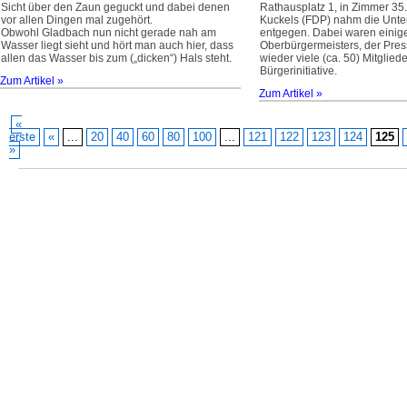
Sicht über den Zaun geguckt und dabei denen
Rathausplatz 1, in Zimmer 3
vor allen Dingen mal zugehört.
Kuckels (FDP) nahm die Unters
Obwohl Gladbach nun nicht gerade nah am
entgegen. Dabei waren einige
Wasser liegt sieht und hört man auch hier, dass
Oberbürgermeisters, der Pres
allen das Wasser bis zum („dicken“) Hals steht.
wieder viele (ca. 50) Mitgliede
Bürgerinitiative.
Zum Artikel »
Zum Artikel »
«
erste
«
...
20
40
60
80
100
...
121
122
123
124
125
»