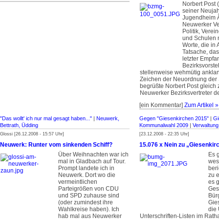
Norbert Post 
seiner Neuja
Jugendheim 
Neuwerker Ve
Politik, Vere
und Schulen 
Worte, die in 
Tatsache, das
letzter Empfa
Bezirksvorste
stellenweise wehmütig ankla
Zeichen der Neuordnung der 
begrüßte Norbert Post gleich 
Neuwerker Bezirksvertreter de
[ein Kommentar]
Zum Artikel »
"Das wollt' ich nur mal gesagt haben..."
|
Neuwerk,
Gegen "Giesenkirchen 2015"
|
Gi
Bettrath, Üdding
Kommunalwahl 2009
|
Verwaltung
Glossi [26.12.2008 - 15:57 Uhr]
[23.12.2008 - 22:35 Uhr]
Neuwerk: Runter vom sinkenden Schiff?
15.076 x Nein zu „Giesenkir
Über Weihnachten war ich
Es g
mal in Gladbach auf Tour.
wes
Prompt landete ich in
ber
Neuwerk. Dort wo die
zu 
vermeintlichen
es 
Parteigrößen von CDU
Ges
und SPD zuhause sind
Bürg
(oder zumindest ihre
Gie
Wahlkreise haben). Ich
die
hab mal aus Neuwerker
Unterschriften-Listen im Rath