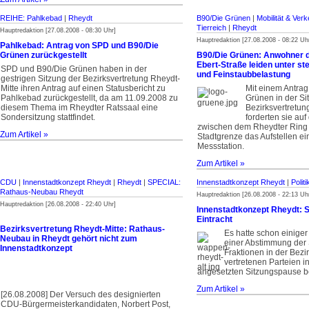
REIHE: Pahlkebad
|
Rheydt
B90/Die Grünen
|
Mobilität & Verk
Tierreich
|
Rheydt
Hauptredaktion [27.08.2008 - 08:30 Uhr]
Hauptredaktion [27.08.2008 - 08:22 Uh
Pahlkebad: Antrag von SPD und B90/Die
Grünen zurückgestellt
B90/Die Grünen: Anwohner de
Ebert-Straße leiden unter st
SPD und B90/Die Grünen haben in der
und Feinstaubbelastung
gestrigen Sitzung der Bezirksvertretung Rheydt-
Mitte ihren Antrag auf einen Statusbericht zu
Mit einem Antrag
Pahlkebad zurückgestellt, da am 11.09.2008 zu
Grünen in der Si
diesem Thema im Rheydter Ratssaal eine
Bezirksvertretun
Sondersitzung stattfindet.
forderten sie auf
zwischen dem Rheydter Ring
Zum Artikel »
Stadtgrenze das Aufstellen ei
Messstation.
Zum Artikel »
CDU
|
Innenstadtkonzept Rheydt
|
Rheydt
|
SPECIAL:
Innenstadtkonzept Rheydt
|
Polit
Rathaus-Neubau Rheydt
Hauptredaktion [26.08.2008 - 22:13 Uh
Hauptredaktion [26.08.2008 - 22:40 Uhr]
Innenstadtkonzept Rheydt: 
Eintracht
Bezirksvertretung Rheydt-Mitte: Rathaus-
Es hatte schon einige
Neubau in Rheydt gehört nicht zum
einer Abstimmung der 
Innenstadtkonzept
Fraktionen in der Bezi
vertretenen Parteien in
angesetzten Sitzungspause be
Zum Artikel »
[26.08.2008] Der Versuch des designierten
CDU-Bürgermeisterkandidaten, Norbert Post,