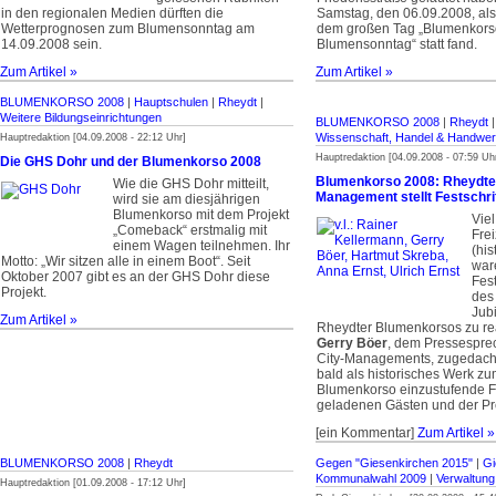
in den regionalen Medien dürften die
Samstag, den 06.09.2008, al
Wetterprognosen zum Blumensonntag am
dem großen Tag „Blumenkor
14.09.2008 sein.
Blumensonntag“ statt fand.
Zum Artikel »
Zum Artikel »
BLUMENKORSO 2008
|
Hauptschulen
|
Rheydt
|
Weitere Bildungseinrichtungen
BLUMENKORSO 2008
|
Rheydt
Wissenschaft, Handel & Handwe
Hauptredaktion [04.09.2008 - 22:12 Uhr]
Hauptredaktion [04.09.2008 - 07:59 Uh
Die GHS Dohr und der Blumenkorso 2008
Blumenkorso 2008: Rheydter
Wie die GHS Dohr mitteilt,
Management stellt Festschrif
wird sie am diesjährigen
Blumenkorso mit dem Projekt
Vie
„Comeback“ erstmalig mit
Frei
einem Wagen teilnehmen. Ihr
(his
Motto: „Wir sitzen alle in einem Boot“. Seit
war
Oktober 2007 gibt es an der GHS Dohr diese
Fest
Projekt.
des
Jub
Zum Artikel »
Rheydter Blumenkorsos zu rea
Gerry Böer
, dem Pressespre
City-Managements, zugedacht,
bald als historisches Werk z
Blumenkorso einzustufende Fe
geladenen Gästen und der Pre
[ein Kommentar]
Zum Artikel »
BLUMENKORSO 2008
|
Rheydt
Gegen "Giesenkirchen 2015"
|
Gi
Kommunalwahl 2009
|
Verwaltung
Hauptredaktion [01.09.2008 - 17:12 Uhr]