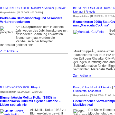
BLUMENKORSO 2008
|
Mobilität & Verkehr
|
Rheydt
BLUMENKORSO 2008
|
Kunst, K
Literatur
|
Rheydt
Hauptredaktion [11.09.2008 - 09:56 Uhr]
Hauptredaktion [11.09.2008 - 09:37 Uhr
Parken am Blumensonntag und besondere
Verkehrsregelungen
Blumenkorso 2008: Statt G
nun „Maracuta ColÃ´nia“
Am
14.September
, dem in diesem
Jahr wegen des Jubiläumskorsos mit
Bed
besonderer Spannung erwarteten
fäll
Blumensonntag, werden die
ParkhäuserÂ der Rheydter
Innenstadt geöffnet sein.
Zum Artikel »
MusikgruppeÂ „Samba-X“ für 
Blumenkoros aus. Nun istÂ es 
der Zeit dem Rheydter City-
gelungen, kurzfristig eine an
Spitzenformation für den Blu
verpflichten:
Maracatu ColÃ´n
Zum Artikel »
BLUMENKORSO 2008
|
Rheydt
Kunst, Kultur, Musik & Literatur
|
Güdderath, Sasserath
Hauptredaktion [08.09.2008 - 21:05 Uhr]
Hauptredaktion [08.09.2008 - 21:00 Uh
Blumenkönigin Melitta Kollar (1983) im
Blumenkorso 2008 mit eigener Kutsche –
Odenkirchener Show-Trompet
Lieber spät als nie
Musikfestival
Als Melitta Kollar 1983 zur
Die Show Trompet
Blumenkönigin gewählt
Mönchengladbach