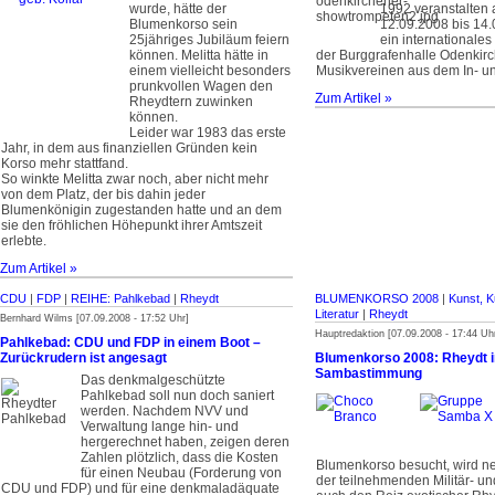
wurde, hätte der
1992 veranstalte
Blumenkorso sein
12.09.2008 bis 14
25jähriges Jubiläum feiern
ein internationales 
können. Melitta hätte in
der Burggrafenhalle Odenkirc
einem vielleicht besonders
Musikvereinen aus dem In- u
prunkvollen Wagen den
Zum Artikel »
Rheydtern zuwinken
können.
Leider war 1983 das erste
Jahr, in dem aus finanziellen Gründen kein
Korso mehr stattfand.
So winkte Melitta zwar noch, aber nicht mehr
von dem Platz, der bis dahin jeder
Blumenkönigin zugestanden hatte und an dem
sie den fröhlichen Höhepunkt ihrer Amtszeit
erlebte.
Zum Artikel »
CDU
|
FDP
|
REIHE: Pahlkebad
|
Rheydt
BLUMENKORSO 2008
|
Kunst, K
Literatur
|
Rheydt
Bernhard Wilms [07.09.2008 - 17:52 Uhr]
Hauptredaktion [07.09.2008 - 17:44 Uh
Pahlkebad: CDU und FDP in einem Boot –
Zurückrudern ist angesagt
Blumenkorso 2008: Rheydt i
Sambastimmung
Das denkmalgeschützte
Pahlkebad soll nun doch saniert
werden. Nachdem NVV und
Verwaltung lange hin- und
hergerechnet haben, zeigen deren
Zahlen plötzlich, dass die Kosten
Blumenkorso besucht, wird n
für einen Neubau (Forderung von
der teilnehmenden Militär- u
CDU und FDP) und für eine denkmaladäquate