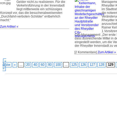
Gelder nicht zu realisieren. Für die
Management
Verkehrsführung in der Innenstadt
Rheydter 
liegt mittlerweile ein schlüssiges
im Stadtra
Konzept vor, das die besucherabweisenden
die notwe
„Durchfahrt-verboten-Schilder“ entbehrlich
Veränderun
macht.“
Rheydter I
anzuschie
Zum Artikel »
Rainer Ke
1.Vorsitze
City-Management: „Der erste S
dass ausreichende Mittel in 
eingestellt werden, um die Ver
der Rheydter Innenstadt zu v
[2 Kommentare]
Zum Artikel »
«
erste
«
...
20
40
60
80
100
...
125
126
127
128
129
»