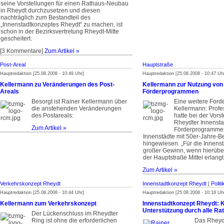
seine Vorstellungen für einen Rathaus-Neubau
in Rheydt durchzusetzen und diesen
nachträglich zum Bestandteil des
„Innenstadtkonzeptes Rheydt“ zu machen, ist
schon in der Bezirksvertretung Rheydt-Mitte
gescheitert.
[3 Kommentare]
Zum Artikel »
Post-Areal
Hauptstraße
Hauptredaktion [25.08.2008 - 10:49 Uhr]
Hauptredaktion [25.08.2008 - 10:47 Uh
Kellermann zu Veränderungen des Post-
Kellermann zur Nutzung von
Areals
Förderprogrammen
Besorgt ist Rainer Kellermann über
Eine weitere Ford
die anstehenden Veränderungen
Kellermann: Prof
des Postareals:
hatte bei der Vors
Rheydter Innensta
Zum Artikel »
Förderprogramme 
Innenstädte mit 50er-Jahre-
hingewiesen. „Für die Innenst
großer Gewinn, wenn hierüber
der Hauptstraße Mittel erlang
Zum Artikel »
Verkehrskonzept Rheydt
Innenstadtkonzept Rheydt
|
Polit
Hauptredaktion [25.08.2008 - 10:44 Uhr]
Hauptredaktion [25.08.2008 - 10:18 Uh
Kellermann zum Verkehrskonzept
Innenstadtkonzept Rheydt: K
Unterstützung durch alle Rat
Der Lückenschluss im Rheydter
Ring ist ohne die erforderlichen
Das Rheydt