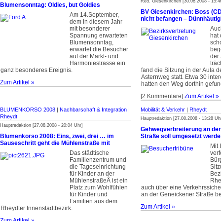
Red. Giesenkirchen [30.08.2008 - 15:4
Blumensonntag: Oldies, but Goldies
BV Giesenkirchen: Boss (CDU
Am 14.September,
nicht befangen – Dünnhäutig
dem in diesem Jahr
mit besonderer
Auc
Spannung erwarteten
hat
Blumensonntag,
sch
erwartet die Besucher
beg
auf der Markt- und
der
Harmoniestrasse ein
trä
ganz besonderes Ereignis.
fand die Sitzung in der Aula 
Asternweg statt. Etwa 30 inter
Zum Artikel »
hatten den Weg dorthin gefun
[2 Kommentare]
Zum Artikel »
BLUMENKORSO 2008
|
Nachbarschaft & Integration
|
Mobilität & Verkehr
|
Rheydt
Rheydt
Hauptredaktion [27.08.2008 - 13:28 Uh
Hauptredaktion [27.08.2008 - 20:04 Uhr]
Gehwegverbreiterung an de
Blumenkorso 2008: Eins, zwei, drei … im
Straße soll umgesetzt werde
Sauseschritt geht die Mühlenstraße mit
Mit 
Das städtische
verf
Familienzentrum und
Bürg
die Tageseinrichtung
Sit
für Kinder an der
Bez
MühlenstraßeÂ ist ein
Rhey
Platz zum Wohlfühlen
auch über eine Verkehrssic
für Kinder und
an der Geneickener Straße b
Familien aus dem
Zum Artikel »
Rheydter Innenstadtbezirk.
Zum Artikel »