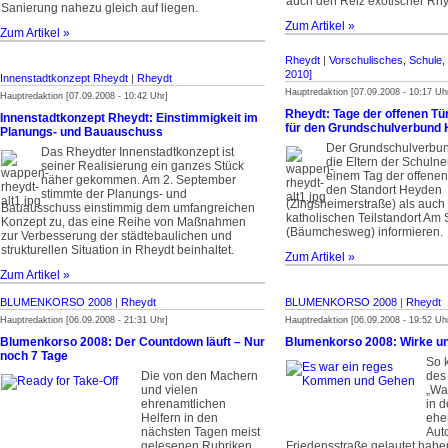
auch den Reiz exotischer Rh
Sanierung nahezu gleich auf liegen.
Zum Artikel »
Zum Artikel »
Rheydt
|
Vorschulisches, Schule,
2010]
Innenstadtkonzept Rheydt
|
Rheydt
Hauptredaktion [07.09.2008 - 10:17 Uh
Hauptredaktion [07.09.2008 - 10:42 Uhr]
Rheydt: Tage der offenen T
Innenstadtkonzept Rheydt: Einstimmigkeit im
für den Grundschulverbund
Planungs- und Bauauschuss
Der Grundschulverbu
Das Rheydter Innenstadtkonzept ist
die Eltern der Schuln
seiner Realisierung ein ganzes Stück
einem Tag der offenen
näher gekommen. Am 2. September
den Standort Heyden
stimmte der Planungs- und
(Zingsheimerstraße) als auch
Bauausschuss einstimmig dem umfangreichen
katholischen Teilstandort Am
Konzept zu, das eine Reihe von Maßnahmen
(Bäumchesweg) informieren.
zur Verbesserung der städtebaulichen und
strukturellen Situation in Rheydt beinhaltet.
Zum Artikel »
Zum Artikel »
BLUMENKORSO 2008
|
Rheydt
BLUMENKORSO 2008
|
Rheydt
Hauptredaktion [06.09.2008 - 21:31 Uhr]
Hauptredaktion [06.09.2008 - 19:52 Uh
Blumenkorso 2008: Der Countdown läuft – Nur
Blumenkorso 2008: Wirke un
noch 7 Tage
So 
Die von den Machern
des
und vielen
„Wa
ehrenamtlichen
in 
Helfern in den
ehe
nächsten Tagen meist
Aut
gelesenen Rubriken
Friedensstraße gelautet habe