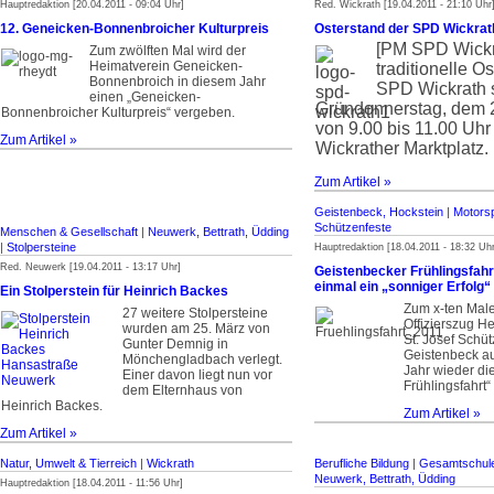
Hauptredaktion [20.04.2011 - 09:04 Uhr]
Red. Wickrath [19.04.2011 - 21:10 Uhr
12. Geneicken-Bonnenbroicher Kulturpreis
Osterstand der SPD Wickrat
[PM SPD Wick
Zum zwölften Mal wird der
Heimatverein Geneicken-
traditionelle O
Bonnenbroich in diesem Jahr
SPD Wickrath 
einen „Geneicken-
Gründonnerstag, dem 2
Bonnenbroicher Kulturpreis“ vergeben.
von 9.00 bis 11.00 Uh
Zum Artikel »
Wickrather Marktplatz.
Zum Artikel »
Geistenbeck, Hockstein
|
Motors
Schützenfeste
Menschen & Gesellschaft
|
Neuwerk, Bettrath, Üdding
|
Stolpersteine
Hauptredaktion [18.04.2011 - 18:32 Uhr
Red. Neuwerk [19.04.2011 - 13:17 Uhr]
Geistenbecker Frühlingsfahr
einmal ein „sonniger Erfolg“
Ein Stolperstein für Heinrich Backes
Zum x-ten Male 
27 weitere Stolpersteine
Offizierszug He
wurden am 25. März von
St. Josef Schü
Gunter Demnig in
Geistenbeck a
Mönchengladbach verlegt.
Jahr wieder di
Einer davon liegt nun vor
Frühlingsfahrt“
dem Elternhaus von
Heinrich Backes.
Zum Artikel »
Zum Artikel »
Natur, Umwelt & Tierreich
|
Wickrath
Berufliche Bildung
|
Gesamtschul
Neuwerk, Bettrath, Üdding
Hauptredaktion [18.04.2011 - 11:56 Uhr]