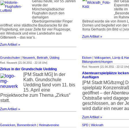
Genau heute, vor 55 Jahren
der Gesa
wurde der
Espenstra
Mönchengladbacher
stellte im
Flughafen durch den
„Besonde
damaligen
im Rahmen
Oberbürgermeister Finger
Betreut wurde sie von ihrem L
eröffnet: eine städtische Baubaracke für die
Domes und begleitet von der 
Flugleitung, ein paar Zelte für vier Flugzeuge,
Ilona Gerhards (im Bild v.l.)vo
ein Windsack und eine Landebahn aus
Zum Artikel »
Gitterwerk – das war’s.
Zum Artikel »
Grundschulen
|
Neuwerk, Bettrath, Üdding
Eicken
|
Volksgarten, Lürrip & Ha
Bildungseinrichtungen
Red. Neuwerk [21.04.2011 - 22:16 Uhr]
Red. Neuwerk [21.04.2011 - 22:12 Uhr
Zirkus in der Grundschule Uedding
Abenteuerspielplätze locken
[PM Stadt MG]
In der
Ausflügen
Kath. Grundschule
[PM Stadt MG/bzmg] D
Uedding fand vom 11. bis
spielplatz Konzenstraß
15. April eine
geöffnet – der Abenteue
Projektwoche zum Thema „Zirkus“
Oststraße wird dagege
statt.
geschlossen, an der J
wird dafür ein neuer a
Zum Artikel »
Zum Artikel »
Geneicken, Bonnenbroich
|
Heimatvereine
SPD
|
Wickrath