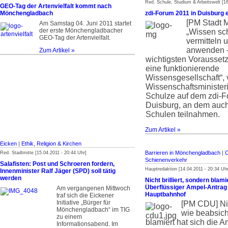
Red. Schule, Studium & Arbeitswelt [16
GEO-Tag der Artenvielfalt kommt nach
Mönchengladbach
zdi-Forum 2011 in Duisburg e
[PM Stadt 
Am Samstag 04. Juni 2011 startet
der erste Mönchengladbacher
„Wissen sc
GEO-Tag der Artenvielfalt.
vermitteln
anwenden –
Zum Artikel »
wichtigsten Vorausset
eine funktionierende
Wissensgesellschaft“, 
Wissenschaftsminister
Schulze auf dem zdi-F
Duisburg, an dem auc
Schulen teilnahmen.
Zum Artikel »
Eicken
|
Ethik, Religion & Kirchen
Barrieren in Mönchengladbach
|
Red. Stadtmitte [15.04.2011 - 20:44 Uhr]
Schienenverkehr
Salafisten: Post und Schroeren fordern,
Hauptredaktion [14.04.2011 - 20:34 Uhr
Innenminister Ralf Jäger (SPD) soll tätig
werden
Nicht brilliert, sondern blami
Überflüssiger Ampel-Antrag
Am vergangenen Mittwoch
Hauptbahnhof
traf sich die Eickener
Initiative „Bürger für
[PM CDU]
Ni
Mönchengladbach“ im TIG
wie beabsich
zu einem
blamiert hat sich die 
Informationsabend. Im