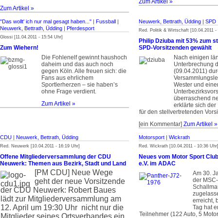
Zum Artikel »
Zum Artikel »
"Das wollt' ich nur mal gesagt haben..."
|
Fussball
|
Neuwerk, Bettrath, Üdding
|
SPD
Neuwerk, Bettrath, Üdding
|
Pferdesport
Red. Politik & Wirtschaft [10.04.2011 -
Glossi [11.04.2011 - 15:54 Uhr]
Philip Dziuba mit 53% zum st
Zum Wiehern!
SPD-Vorsitzenden gewählt
Die Fohlenelf gewinnt haushoch
Nach einigen lä
daheim und das auch noch
Unterbrechung d
gegen Köln. Alle freuen sich: die
(09.04.2011) du
Fans aus ehrlichem
Versammlungslei
Sportlerherzen – sie haben’s
Wester und eine
ohne Frage verdient.
Unterbezirksvors
überraschend ne
Zum Artikel »
erklärte sich der
für den stellvertretenden Vors
[ein Kommentar]
Zum Artikel »
CDU
|
Neuwerk, Bettrath, Üdding
Motorsport
|
Wickrath
Red. Neuwerk [10.04.2011 - 16:19 Uhr]
Red. Wickrath [10.04.2011 - 10:36 Uhr
Offene Mitgliederversammlung der CDU
Neues vom Motor Sport Club
Neuwerk: Themen aus Bezirk, Stadt und Land
e.V. im ADAC
[PM CDU]
Neue Wege
Am 30. J
der MSC-
geht der neue Vorsitzende
Schallma
der CDU Neuwerk: Robert Baues
zugelasse
lädt zur Mitgliederversammlung am
erreicht,
12. April um 19:30 Uhr nicht nur die
Tag hat e
Teilnehmer (122 Auto, 5 Moto
Mitglieder seines Ortsverbandes ein.