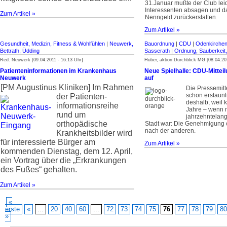
31.Januar mußte der Club leid
Interessenten absagen und da
Zum Artikel »
Nenngeld zurückerstatten.
Zum Artikel »
Gesundheit, Medizin, Fitness & Wohlfühlen
|
Neuwerk,
Bauordnung
|
CDU
|
Odenkirchen
Bettrath, Üdding
Sasserath
|
Ordnung, Sauberkeit,
Red. Neuwerk [09.04.2011 - 16:13 Uhr]
Huber, aktion Durchblick MG [08.04.20
Patienteninformationen im Krankenhaus
Neue Spielhalle: CDU-Mitteil
Neuwerk
auf
[PM Augustinus Kliniken]
Im Rahmen
Die Pressemitt
schon erstaunl
der Patienten­
deshalb, weil kr
informations­reihe
Jahre – wenn n
rund um
jahrzehntelang
orthopädische
Stadt war: Die Genehmigung e
nach der anderen.
Krankheitsbilder wird
für interessierte Bürger am
Zum Artikel »
kommenden Dienstag, dem 12. April,
ein Vortrag über die „Erkrankungen
des Fußes“ gehalten.
Zum Artikel »
«
erste
«
...
20
40
60
...
72
73
74
75
76
77
78
79
80
»