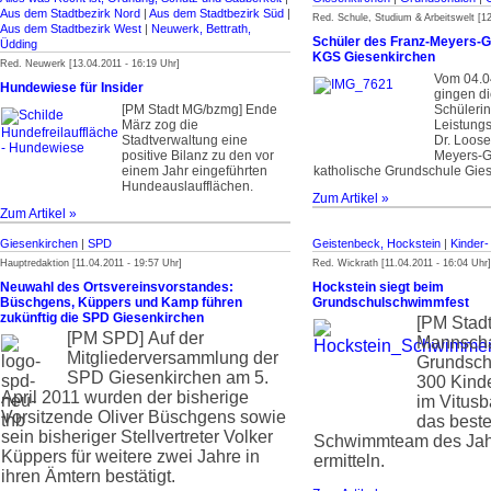
Aus dem Stadtbezirk Nord
|
Aus dem Stadtbezirk Süd
|
Red. Schule, Studium & Arbeitswelt [12
Aus dem Stadtbezirk West
|
Neuwerk, Bettrath,
Schüler des Franz-Meyers-
Üdding
KGS Giesenkirchen
Red. Neuwerk [13.04.2011 - 16:19 Uhr]
Vom 04.0
Hundewiese für Insider
gingen di
[PM Stadt MG/bzmg] Ende
Schüleri
März zog die
Leistung
Stadtverwaltung eine
Dr. Loose
positive Bilanz zu den vor
Meyers-G
einem Jahr eingeführten
katholische Grundschule Gie
Hundeauslaufflächen.
Zum Artikel »
Zum Artikel »
Giesenkirchen
|
SPD
Geistenbeck, Hockstein
|
Kinder-
Hauptredaktion [11.04.2011 - 19:57 Uhr]
Red. Wickrath [11.04.2011 - 16:04 Uhr]
Neuwahl des Ortsvereinsvorstandes:
Hockstein siegt beim
Büschgens, Küppers und Kamp führen
Grundschulschwimmfest
zukünftig die SPD Giesenkirchen
[PM Stad
[PM SPD]
Auf der
Mannscha
Mitgliederversammlung der
Grundsch
SPD Giesenkirchen am 5.
300 Kinde
April 2011 wurden der bisherige
im Vitusb
Vorsitzende Oliver Büschgens sowie
das best
sein bisheriger Stellvertreter Volker
Schwimmteam des Jah
Küppers für weitere zwei Jahre in
ermitteln.
ihren Ämtern bestätigt.