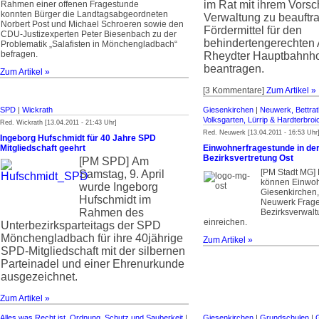
im Rat mit ihrem Vorsc
Rahmen einer offenen Fragestunde
konnten Bürger die Landtagsabgeord­neten
Verwaltung zu beauftr
Norbert Post und Michael Schroeren sowie den
Fördermittel für den
CDU-Justiz­experten Peter Biesenbach zu der
behindertengerechten
Problematik „Salafisten in Mönchengladbach“
befragen.
Rheydter Hauptbahnho
beantragen.
Zum Artikel »
[3 Kommentare]
Zum Artikel »
SPD
|
Wickrath
Giesenkirchen
|
Neuwerk, Bettrat
Volksgarten, Lürrip & Hardterbroi
Red. Wickrath [13.04.2011 - 21:43 Uhr]
Red. Neuwerk [13.04.2011 - 16:53 Uhr
Ingeborg Hufschmidt für 40 Jahre SPD
Mitgliedschaft geehrt
Einwohnerfragestunde in de
Bezirksvertretung Ost
[PM SPD]
Am
[PM Stadt MG] 
Samstag, 9. April
können Einwoh
wurde Ingeborg
Giesenkirchen,
Hufschmidt im
Neuwerk Frage
Rahmen des
Bezirksverwalt
einreichen.
Unterbezirkspartei­tags der SPD
Mönchengladbach für ihre 40jährige
Zum Artikel »
SPD-Mitgliedschaft mit der silbernen
Parteinadel und einer Ehrenurkunde
ausgezeichnet.
Zum Artikel »
Alles was Recht ist, Ordnung, Schutz und Sauberkeit
|
Giesenkirchen
|
Grundschulen
|