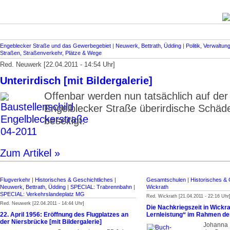
Engeblecker Straße und das Gewerbegebiet
|
Neuwerk, Bettrath, Üdding
|
Politik, Verwaltun
Straßen, Straßenverkehr, Plätze & Wege
Red. Neuwerk [22.04.2011 - 14:54 Uhr]
Unterirdisch [mit Bildergalerie]
Offenbar werden nun tatsächlich auf der
Engelblecker Straße überirdische Schäd
beseitigt.
Zum Artikel »
Flugverkehr
|
Historisches & Geschichtliches
|
Gesamtschulen
|
Historisches & 
Neuwerk, Bettrath, Üdding
|
SPECIAL: Trabrennbahn
|
Wickrath
SPECIAL: Verkehrslandeplatz MG
Red. Wickrath [21.04.2011 - 22:16 Uhr
Red. Neuwerk [22.04.2011 - 14:44 Uhr]
Die Nachkriegszeit in Wickr
22. April 1956: Eröffnung des Flugplatzes an
Lernleistung“ im Rahmen de
der Niersbrücke [mit Bildergalerie]
Johanna H