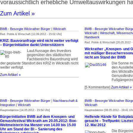
voraussichtlich erhebliche Umweltauswirkungen ha
Zum Artikel »
BWB - Besorgte Wickrather Bürger
|
Wickrath
BWB - Besorgte Wickrather Bürg
Wickrath
|
Wirtschaft, Wissenscha
Red. Politik & Wirtschaft [12.09.2012 - 15:02 Uhr]
Handwerk
KRIZ: Bauvoranfrage wird nicht weiter verfolgt
Red. Politik & Wirtschaft [20.05.2012 -
– Bürgerinitiative dankt Unterstützern
Wickrather „Knospen- und G
Laut Aussage des Investors
mit mäßiger Besucherresona
gegenüber des städtischen
nicht am Stand der BWB
Fachbereichs Bauordnung wird
der geplante Standort des KRIZ in Wickrath nicht
Die Sonne me
weiter verfolgt.
den Ausstell
des Wickrath
Zum Artikel »
Genussfestiva
Fußgängerzo
[5 Kommentare]
Zum Artikel »
BWB - Besorgte Wickrather Bürger
|
Nachbarschaft &
BWB - Besorgte Wickrather Bürg
Integration
|
Wickrath
Wickrath
Hauptredaktion [14.05.2012 - 15:54 Uhr]
Hauptredaktion [08.05.2012 - 19:41 Uh
Bürgerinitiative BWB auf dem Knospen- und
Helfende Hände für Bolzplat
Genussfestival Wickrath am 20.05.2012: Box-
gesucht – Treffpunkt: Liszts
Weltmeisterin Ina Menzer von 14.00 bis 15.00
12. Mai 2012
Uhr am Stand der BI – Sanierung des
Die Bürgerini