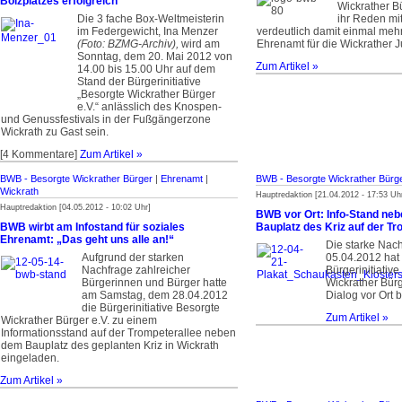
Bolzplatzes erfolgreich
Wickrather Bü
Die 3 fache Box-Weltmeisterin
ihr Reden mi
im Federgewicht, Ina Menzer
verdeutlich damit einmal mehr 
(Foto: BZMG-Archiv),
wird am
Ehrenamt für die Wickrather 
Sonntag, dem 20. Mai 2012 von
Zum Artikel »
14.00 bis 15.00 Uhr auf dem
Stand der Bürgerinitiative
„Besorgte Wickrather Bürger
e.V.“ anlässlich des Knospen-
und Genussfestivals in der Fußgängerzone
Wickrath zu Gast sein.
[4 Kommentare]
Zum Artikel »
BWB - Besorgte Wickrather Bürger
|
Ehrenamt
|
BWB - Besorgte Wickrather Bürg
Wickrath
Hauptredaktion [21.04.2012 - 17:53 Uh
Hauptredaktion [04.05.2012 - 10:02 Uhr]
BWB vor Ort: Info-Stand ne
BWB wirbt am Infostand für soziales
Bauplatz des Kriz auf der Tr
Ehrenamt: „Das geht uns alle an!“
Die starke Nac
Aufgrund der starken
05.04.2012 hat 
Nachfrage zahlreicher
Bürgerinitiativ
Bürgerinnen und Bürger hatte
Wickrather Bürg
am Samstag, dem 28.04.2012
Dialog vor Ort b
die Bürgerinitiative Besorgte
Zum Artikel »
Wickrather Bürger e.V. zu einem
Informationsstand auf der Trompeterallee neben
dem Bauplatz des geplanten Kriz in Wickrath
eingeladen.
Zum Artikel »