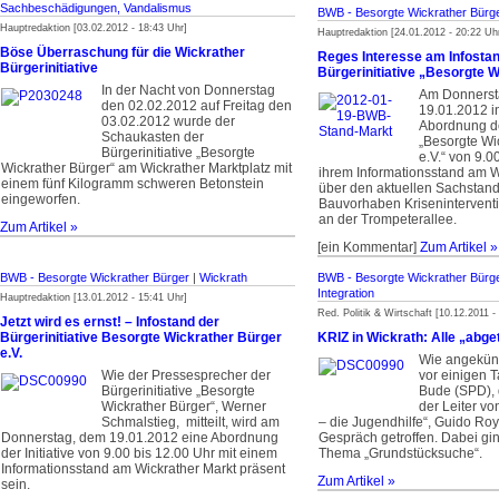
Sachbeschädigungen, Vandalismus
BWB - Besorgte Wickrather Bürg
Hauptredaktion [03.02.2012 - 18:43 Uhr]
Hauptredaktion [24.01.2012 - 20:22 Uh
Böse Überraschung für die Wickrather
Reges Interesse am Infostan
Bürgerinitiative
Bürgerinitiative „Besorgte 
In der Nacht von Donnerstag
Am Donnerst
den 02.02.2012 auf Freitag den
19.01.2012 i
03.02.2012 wurde der
Abordnung de
Schaukasten der
„Besorgte Wi
Bürgerinitiative „Besorgte
e.V.“ von 9.0
Wickrather Bürger“ am Wickrather Marktplatz mit
ihrem Informationsstand am W
einem fünf Kilogramm schweren Betonstein
über den aktuellen Sachstan
eingeworfen.
Bauvorhaben Kriseninterventi
an der Trompeterallee.
Zum Artikel »
[ein Kommentar]
Zum Artikel »
BWB - Besorgte Wickrather Bürger
|
Wickrath
BWB - Besorgte Wickrather Bürg
Integration
Hauptredaktion [13.01.2012 - 15:41 Uhr]
Red. Politik & Wirtschaft [10.12.2011 -
Jetzt wird es ernst! – Infostand der
Bürgerinitiative Besorgte Wickrather Bürger
KRIZ in Wickrath: Alle „abg
e.V.
Wie angekünd
Wie der Pressesprecher der
vor einigen 
Bürgerinitiative „Besorgte
Bude (SPD),
Wickrather Bürger“, Werner
der Leiter vo
Schmalstieg, mitteilt, wird am
– die Jugendhilfe“, Guido Ro
Donnerstag, dem 19.01.2012 eine Abordnung
Gespräch getroffen. Dabei gi
der Initiative von 9.00 bis 12.00 Uhr mit einem
Thema „Grundstücksuche“.
Informationsstand am Wickrather Markt präsent
Zum Artikel »
sein.