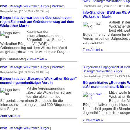
BWB - Besorgte Wickrather Bürg
BWB - Besorgte Wickrather Bürger
|
Wickrath
Hauptredaktion [02.04.2012 - 11:15 Uhr
Hauptredaktion [12.04.2012 - 18:03 Uhr]
Info-Stand der BWB am 05. A
Wickrather Markt
Bürgerinitiative war positiv überrascht vom
regen Zuspruch am Gründonnerstag auf dem
Aktuell ist d
Wickrather Markt
Wickrather B
bestrebt, wei
Kaum war der
Bürgerinnen und Bürger für de
Informationsstand der
Verein mit einem Jahresbeitr
Bürgerinitiative „Besorgte
zu gewinnen.
Wickrather Bürger e.V.“ (BWB) am
Gründonnerstag auf dem Wickrather Markt
Zum Artikel »
aufgebaut, da waren sie wieder, die Fragen:
[ein Kommentar]
Zum Artikel »
BWB - Besorgte Wickrather Bürger
|
Wickrath
Bürgerliches Engagement ist mehr
Besorgte Wickrather Bürger
Hauptredaktion [10.03.2012 - 13:10 Uhr]
Hauptredaktion [07.02.2012 - 13:29 Uh
Bürgerinitiative „Besorgte Wickrather Bürger“
nunmehr gemeinnütziger Verein
Bürgerinitiative „Besorgte 
e.V.“ macht sich stark für s
Mit der Vereinsgründung
„Besorgte Wickrather Bürger“
Mittlerweile 
legt die gleichnamige
Wickrather B
Bürgerinitiative einen Grundstein für die
Bürger der M
Interessenvertretung von fast 500 Bürgerinnen
Bürgerinitiative angeschloss
und Bürger.
Unterschrift gegen die Stando
Jugendhilfeprojekt Kriz ausg
Zum Artikel »
Zum Artikel »
BWB - Besorgte Wickrather Bürger
|