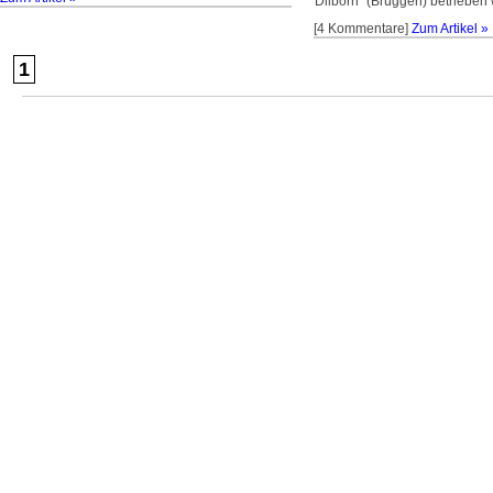
Dilborn“ (Brüggen) betrieben 
[4 Kommentare]
Zum Artikel »
1