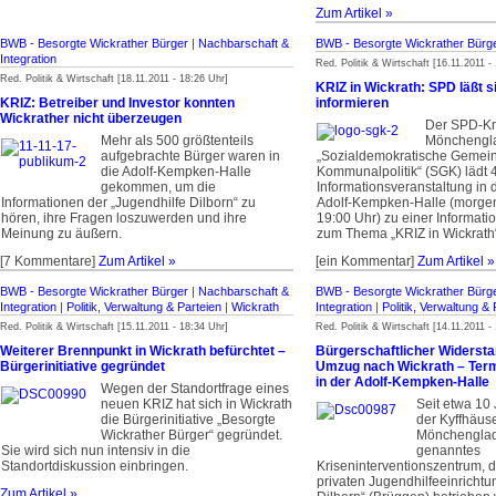
Zum Artikel »
BWB - Besorgte Wickrather Bürger
|
Nachbarschaft &
BWB - Besorgte Wickrather Bürg
Integration
Red. Politik & Wirtschaft [16.11.2011 -
Red. Politik & Wirtschaft [18.11.2011 - 18:26 Uhr]
KRIZ in Wickrath: SPD läßt 
KRIZ: Betreiber und Investor konnten
informieren
Wickrather nicht überzeugen
Der SPD-Kr
Mehr als 500 größtenteils
Mönchengl
aufgebrachte Bürger waren in
„Sozialdemokratische Gemeins
die Adolf-Kempken-Halle
Kommunalpolitik“ (SGK) lädt 
gekommen, um die
Informationsveranstaltung in 
Informationen der „Jugendhilfe Dilborn“ zu
Adolf-Kempken-Halle (morgen
hören, ihre Fragen loszuwerden und ihre
19:00 Uhr) zu einer Informati
Meinung zu äußern.
zum Thema „KRIZ in Wickrath“
[7 Kommentare]
Zum Artikel »
[ein Kommentar]
Zum Artikel »
BWB - Besorgte Wickrather Bürger
|
Nachbarschaft &
BWB - Besorgte Wickrather Bürg
Integration
|
Politik, Verwaltung & Parteien
|
Wickrath
Integration
|
Politik, Verwaltung & 
Red. Politik & Wirtschaft [15.11.2011 - 18:34 Uhr]
Red. Politik & Wirtschaft [14.11.2011 -
Weiterer Brennpunkt in Wickrath befürchtet –
Bürgerschaftlicher Widerst
Bürgerinitiative gegründet
Umzug nach Wickrath – Term
in der Adolf-Kempken-Halle
Wegen der Standortfrage eines
neuen KRIZ hat sich in Wickrath
Seit etwa 10 
die Bürgerinitiative „Besorgte
der Kyffhäuse
Wickrather Bürger“ gegründet.
Mönchenglad­
Sie wird sich nun intensiv in die
genanntes
Standortdiskussion einbringen.
Kriseninterventionszentrum, 
privaten Jugendhilfeeinrichtu
Zum Artikel »