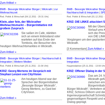
Zum Artikel »
BWB - Besorgte Wickrather Bürger
|
Wickrath
|
zur
BWB - Besorgte Wickrather Bürg
Weihnachtszeit
Nachbarschaft & Integration
|
SP
Red. Politik & Wirtschaft [04.12.2011 - 20:31 Uhr]
Red. Politik & Wirtschaft [01.12.2011 -
Klein, aber fein, der Wickrather
KRIZ: DIE LINKE attackiert 
Weihnachtsmarkt – Bürgerinitiative mit
Mit der Übers
großem Zuspruch
Vorlauf ums 
Sie saßen im Cafe, stärkten
sich die Pres
sich an einem Imbisstand oder
von DIE LINK
warteten auf das Ende der
Vorgängen um den geplanten 
Tombola, die Besucher des
Wickrath.
heutigen Weihnachts­marktes in Wickrath.
[3 Kommentare]
Zum Artikel »
Zum Artikel »
BWB - Besorgte Wickrather Bürger
|
Nachbarschaft &
BWB - Besorgte Wickrather Bürg
Integration
|
Weitere Medien
Integration
Red. Politik & Wirtschaft [25.11.2011 - 21:04 Uhr]
Hauptredaktion [25.11.2011 - 13:04 Uhr
KRIZ: Georg Mertens im Gespräch mit
KRIZ: Offener Dialog in der 
Stephan Lenzen von CityVision
Das am 24. 
Am heutigen Abend war der
Wickrath gef
Sprecher der Bürger­initiative
zwischen ein
„Besorgte Bürger Wickrath“,
Bürgerinitiat
Georg Mertens, zu Gast bei
Bürger Wickrath“, Vertretern 
CityVision.
KRIZ, Schloss Dilborn und de
Ingenieurgesellschaft Schmitz
Zum Artikel »
gegenseitigem Respekt und e
Dialog geprägt.