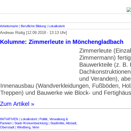
Arbeitsmarkt
|
Berufliche Bildung
|
Lokalkolorit
Andreas Rüdig [12.09.2018 - 13:13 Uhr]
Kolumne: Zimmerleute in Mönchengladbach
Zimmerleute (Einzah
Zimmermann) ferti
Bauwerkteile (z. B.
Dachkonstruktionen
und Veranden), abe
Innenausbau (Wandverkleidungen, Fußböden, Hol
Treppen) und Bauwerke wie Block- und Fertighäus
Zum Artikel »
INITIATIVEN
|
Lokalkolorit
|
Politik, Verwaltung &
Parteien
|
Stadt-/Kreisentwicklung
|
Stadtmitte, Altstadt,
Oberstadt
|
Windberg, Venn