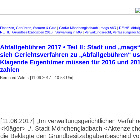
Finanzen, Gebühren, Steuern & Geld
|
GroKo Mönchengladbach
|
mags AöR
|
REIHE: Abfal
REIHE: Grundbesitzabgaben 2016
|
Verwaltung in MG
|
Verwaltungsrecht, Verfassungsrecht
Abfallgebühren 2017 • Teil II: Stadt und „mags
sich Gerichtsverfahren zu „Abfallgebühren“ us
Klagende Eigentümer müssen für 2016 und 201
zahlen
Bernhard Wilms [11.06.2017 - 10:58 Uhr]
[11.06.2017] „Im verwaltungs­gericht­lichen Verfahr
<Kläger> ./. Stadt Mönchengladbach <Aktenzeich
die Beklagte den Grundbesitz­abgaben­bescheid v