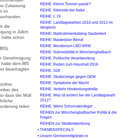
en kommenden
REIHE: Kleine Tonnen passé?
che Zulassung
REIHE: Kleinode der Natur ...
en im
 vorhanden.
REIHE: L 19
REIHE: Landtagswahlen 2010 und 2012 im
ck die
Vergleich
gung in Jülich
REIHE: Maßnahmenkatalog Sauberkeit
 hätte schon
REIHE: Masterplan-Beirat
REIHE: Moratorium LBO NRW
BfS):
REIHE: Nahmobilität in Mönchengladbach
der Genehmigung
REIHE: Politische Verantwortung
, hatte dem BfS
REIHE: Reden zum Haushalt 2016
der beantragten
REIHE: S28
REIHE: Strafanzeige gegen GEM
REIHE: Symptome der Macht
ündnis
REIHE: Verkehr Hindenburgstraße
reiber des
so dass der Müll
REIHE: Was ist anders bei der Landtagswahl
2012?
hrliche
orderung teilen
REIHE: Wenn Schornsteinfeger ...
REIHEN zur Mönchengladbacher Politik & die
Folgen
REIHEN zur Stadtentwicklung
• THEMENSPECIALS
• Unsere Gremienmitglieder in