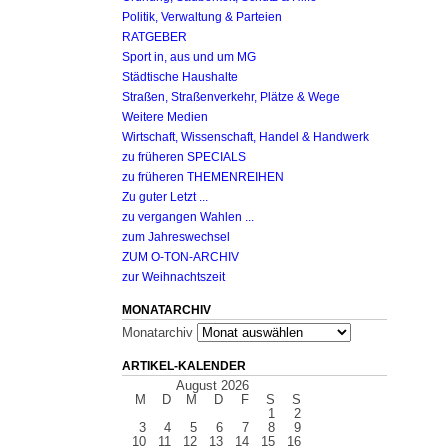
Politik, Verwaltung & Parteien
RATGEBER
Sport in, aus und um MG
Städtische Haushalte
Straßen, Straßenverkehr, Plätze & Wege
Weitere Medien
Wirtschaft, Wissenschaft, Handel & Handwerk
zu früheren SPECIALS
zu früheren THEMENREIHEN
Zu guter Letzt ...
zu vergangen Wahlen ...
zum Jahreswechsel
ZUM O-TON-ARCHIV
zur Weihnachtszeit
MONATARCHIV
Monatarchiv
ARTIKEL-KALENDER
August 2026
M
D
M
D
F
S
S
1
2
3
4
5
6
7
8
9
10
11
12
13
14
15
16