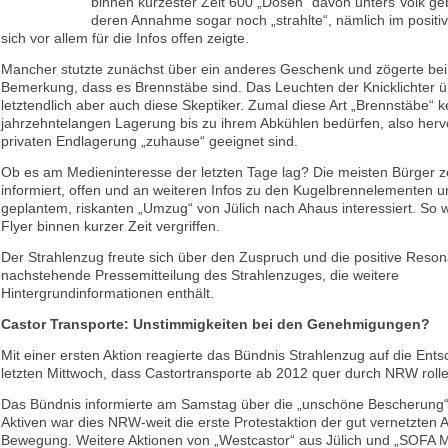
binnen kürzester Zeit 600 „Dosen“ davon unters Volk ge
deren Annahme sogar noch „strahlte“, nämlich im positi
sich vor allem für die Infos offen zeigte.
Mancher stutzte zunächst über ein anderes Geschenk und zögerte bei
Bemerkung, dass es Brennstäbe sind. Das Leuchten der Knicklichter 
letztendlich aber auch diese Skeptiker. Zumal diese Art „Brennstäbe“ k
jahrzehntelangen Lagerung bis zu ihrem Abkühlen bedürfen, also herv
privaten Endlagerung „zuhause“ geeignet sind.
Ob es am Medieninteresse der letzten Tage lag? Die meisten Bürger z
informiert, offen und an weiteren Infos zu den Kugelbrennelementen 
geplantem, riskanten „Umzug“ von Jülich nach Ahaus interessiert. So 
Flyer binnen kurzer Zeit vergriffen.
Der Strahlenzug freute sich über den Zuspruch und die positive Reso
nachstehende Pressemitteilung des Strahlenzuges, die weitere
Hintergrundinformationen enthält.
Castor Transporte: Unstimmigkeiten bei den Genehmigungen?
Mit einer ersten Aktion reagierte das Bündnis Strahlenzug auf die En
letzten Mittwoch, dass Castortransporte ab 2012 quer durch NRW roll
Das Bündnis informierte am Samstag über die „unschöne Bescherung“
Aktiven war dies NRW-weit die erste Protestaktion der gut vernetzten
Bewegung. Weitere Aktionen von „Westcastor“ aus Jülich und „SOFA M