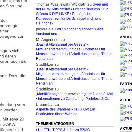
bracht, das bei
Thomas Wasilewski Wickrath
zu
Sven und
ven Sinn und
der NEW-Aufsichtsrat • Offener Brief von FDP,
Grünen & DIE LINKE • Persönliche
Konsequenzen für Dr. Schlegelmilch und
 der
Heinrichs?
überzeugte
pasarela
zu
AfD Mönchengladbach wählt
einer
Vorstand neu
orragend zur
ANDER
M. Angenendt
zu
„Das ist Altersarmut per Gesetz“ •
Mitgliederversammlung des Bündnisses für
eigten sich
Menschenwürde und Arbeit das brisante Thema
und deren
Renten an
waren auch die
Stadtfilzer
zu
„Das ist Altersarmut per Gesetz“ •
Mitgliederversammlung des Bündnisses für
nanz. Dazu die
Menschenwürde und Arbeit das brisante Thema
Renten an
PARTN
Stadtfilzer
zu
„Mobilitätstage“ der Verwaltung am 7. und 8. Mai
• Informationen zu Carsharing, Pedelecs & Co.
ALTUE
tscheidung vom
Brummbär
zu
en werden.
Aspekte des Wählens • Teil XXIV: Ein
Erklärvideo übers Wählen
. Mit etwa 20
THEMENKATEGORIEN
 Anti-AKW
AKTUE
ünster“ sind
• HILFEN, TIPPS & Infos zu BZMG