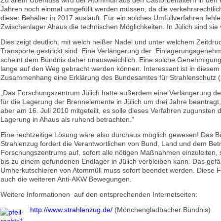
Zu allem Überfluss wird der Atommüll aus den Castorbehältern in d
Jahren noch einmal umgefüllt werden müssen, da die verkehrsrechtli
dieser Behälter in 2017 ausläuft. Für ein solches Umfüllverfahren fehl
Zwischenlager Ahaus die technischen Möglichkeiten. In Jülich sind sie
Dies zeigt deutlich, mit welch heißer Nadel und unter welchem Zeitdru
Transporte gestrickt sind. Eine Verlängerung der Einlagerungsgenehmi
scheint dem Bündnis daher unausweichlich. Eine solche Genehmigung
lange auf den Weg gebracht werden können. Interessant ist in diesem
Zusammenhang eine Erklärung des Bundesamtes für Strahlenschutz (
„Das Forschungszentrum Jülich hatte außerdem eine Verlängerung 
für die Lagerung der Brennelemente in Jülich um drei Jahre beantragt
aber am 16. Juli 2010 mitgeteilt, es solle dieses Verfahren zugunsten 
Lagerung in Ahaus als ruhend betrachten.“
Eine rechtzeitige Lösung wäre also durchaus möglich gewesen! Das B
Strahlenzug fordert die Verantwortlichen von Bund, Land und dem Bet
Forschungszentrums auf, sofort alle nötigen Maßnahmen einzuleiten, 
bis zu einem gefundenen Endlager in Jülich verbleiben kann. Das gefä
Umherkutschieren von Atommüll muss sofort beendet werden. Diese F
auch die weiteren Anti-AKW Bewegungen.
Weitere Informationen auf den entsprechenden Internetseiten:
http://www.strahlenzug.de/
(Mönchengladbacher Bündnis)