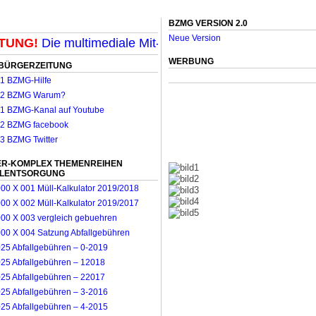
BZMG VERSION 2.0
Neue Version
NG!
Die multimediale Mit-Mach-Zeitung für Mönchengla
WERBUNG
BÜRGERZEITUNG
R-KOMPLEX THEMENREIHEN
LLENTSORGUNG