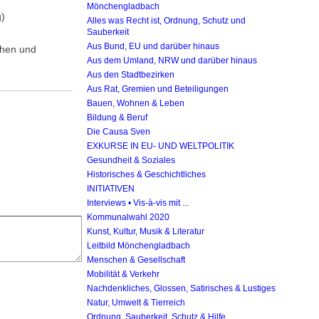
Mönchengladbach
)
Alles was Recht ist, Ordnung, Schutz und
Sauberkeit
Aus Bund, EU und darüber hinaus
chen und
Aus dem Umland, NRW und darüber hinaus
Aus den Stadtbezirken
Aus Rat, Gremien und Beteiligungen
Bauen, Wohnen & Leben
Bildung & Beruf
Die Causa Sven
EXKURSE IN EU- UND WELTPOLITIK
Gesundheit & Soziales
Historisches & Geschichtliches
INITIATIVEN
Interviews • Vis-à-vis mit ...
Kommunalwahl 2020
Kunst, Kultur, Musik & Literatur
Leitbild Mönchengladbach
Menschen & Gesellschaft
Mobilität & Verkehr
Nachdenkliches, Glossen, Satirisches & Lustiges
Natur, Umwelt & Tierreich
Ordnung, Sauberkeit, Schutz & Hilfe