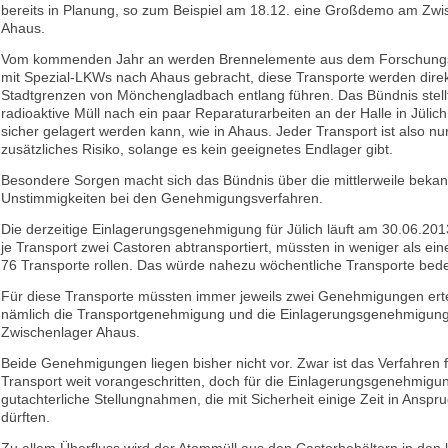
bereits in Planung, so zum Beispiel am 18.12. eine Großdemo am Zwi
Ahaus.
Vom kommenden Jahr an werden Brennelemente aus dem Forschungsr
mit Spezial-LKWs nach Ahaus gebracht, diese Transporte werden dire
Stadtgrenzen von Mönchengladbach entlang führen. Das Bündnis stellt 
radioaktive Müll nach ein paar Reparaturarbeiten an der Halle in Jülic
sicher gelagert werden kann, wie in Ahaus. Jeder Transport ist also nur
zusätzliches Risiko, solange es kein geeignetes Endlager gibt.
Besondere Sorgen macht sich das Bündnis über die mittlerweile bek
Unstimmigkeiten bei den Genehmigungsverfahren.
Die derzeitige Einlagerungsgenehmigung für Jülich läuft am 30.06.20
je Transport zwei Castoren abtransportiert, müssten in weniger als ei
76 Transporte rollen. Das würde nahezu wöchentliche Transporte bed
Für diese Transporte müssten immer jeweils zwei Genehmigungen erte
nämlich die Transportgenehmigung und die Einlagerungsgenehmigung
Zwischenlager Ahaus.
Beide Genehmigungen liegen bisher nicht vor. Zwar ist das Verfahren 
Transport weit vorangeschritten, doch für die Einlagerungsgenehmigu
gutachterliche Stellungnahmen, die mit Sicherheit einige Zeit in Ansp
dürften.