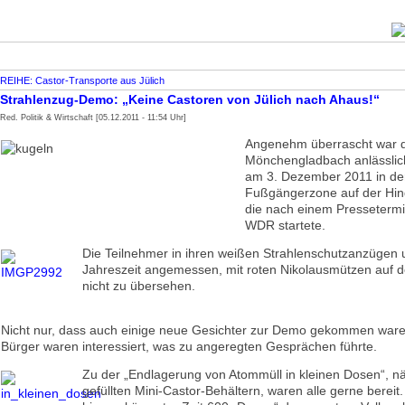
REIHE: Castor-Transporte aus Jülich
Strahlenzug-Demo: „Keine Castoren von Jülich nach Ahaus!“
Red. Politik & Wirtschaft [05.12.2011 - 11:54 Uhr]
Angenehm überrascht war d
Mönchengladbach anlässlich
am 3. Dezember 2011 in de
Fußgängerzone auf der Hin
die nach einem Pressetermi
WDR startete.
Die Teilnehmer in ihren weißen Strahlenschutzanzügen 
Jahreszeit angemessen, mit roten Nikolausmützen auf 
nicht zu übersehen.
Nicht nur, dass auch einige neue Gesichter zur Demo gekommen ware
Bürger waren interessiert, was zu angeregten Gesprächen führte.
Zu der „Endlagerung von Atommüll in kleinen Dosen“, n
gefüllten Mini-Castor-Behältern, waren alle gerne bereit