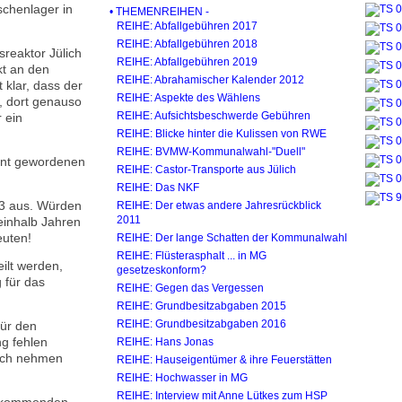
schenlager in
• THEMENREIHEN -
REIHE: Abfallgebühren 2017
REIHE: Abfallgebühren 2018
eaktor Jülich
REIHE: Abfallgebühren 2019
kt an den
REIHE: Abrahamischer Kalender 2012
klar, dass der
REIHE: Aspekte des Wählens
h, dort genauso
REIHE: Aufsichtsbeschwerde Gebühren
 ein
REIHE: Blicke hinter die Kulissen von RWE
REIHE: BVMW-Kommunal­wahl-"Duell"
annt gewordenen
REIHE: Castor-Transporte aus Jülich
REIHE: Das NKF
13 aus. Würden
REIHE: Der etwas andere Jahresrückblick
2011
neinhalb Jahren
euten!
REIHE: Der lange Schatten der Kommunalwahl
REIHE: Flüsterasphalt ... in MG
ilt werden,
gesetzeskonform?
 für das
REIHE: Gegen das Vergessen
REIHE: Grundbesitzabgaben 2015
REIHE: Grundbesitzabgaben 2016
für den
ng fehlen
REIHE: Hans Jonas
ruch nehmen
REIHE: Hauseigentümer & ihre Feuerstätten
REIHE: Hochwasser in MG
REIHE: Interview mit Anne Lütkes zum HSP