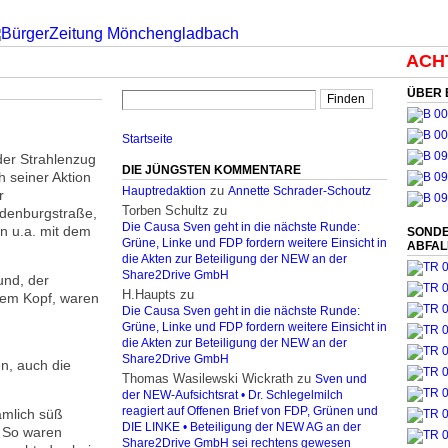
ACHTU
ÜBER 
Startseite
er Strahlenzug
DIE JÜNGSTEN KOMMENTARE
 seiner Aktion
zu
Hauptredaktion
Annette Schrader-Schoutz
r
Torben Schultz
zu
denburgstraße,
Die Causa Sven geht in die nächste Runde:
n u.a. mit dem
SONDE
Grüne, Linke und FDP fordern weitere Einsicht in
ABFA
die Akten zur Beteiligung der NEW an der
Share2Drive GmbH
und, der
H.Haupts
zu
dem Kopf, waren
Die Causa Sven geht in die nächste Runde:
Grüne, Linke und FDP fordern weitere Einsicht in
die Akten zur Beteiligung der NEW an der
Share2Drive GmbH
n, auch die
Thomas Wasilewski Wickrath
zu
Sven und
der NEW-Aufsichtsrat • Dr. Schlegelmilch
reagiert auf Offenen Brief von FDP, Grünen und
ämlich süß
DIE LINKE • Beteiligung der NEW AG an der
. So waren
Share2Drive GmbH sei rechtens gewesen