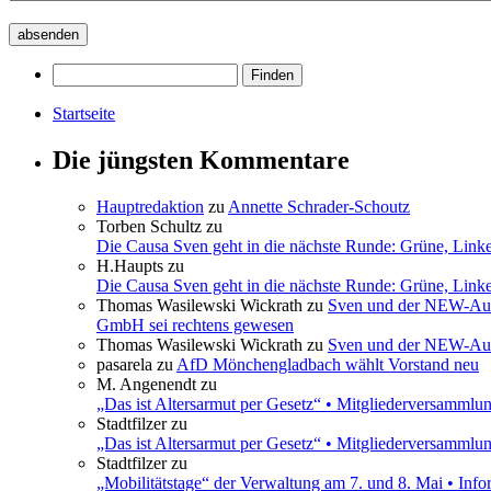
Startseite
Die jüngsten Kommentare
Hauptredaktion
zu
Annette Schrader-Schoutz
Torben Schultz
zu
Die Causa Sven geht in die nächste Runde: Grüne, Link
H.Haupts
zu
Die Causa Sven geht in die nächste Runde: Grüne, Link
Thomas Wasilewski Wickrath
zu
Sven und der NEW-Aufs
GmbH sei rechtens gewesen
Thomas Wasilewski Wickrath
zu
Sven und der NEW-Aufs
pasarela
zu
AfD Mönchengladbach wählt Vorstand neu
M. Angenendt
zu
„Das ist Altersarmut per Gesetz“ • Mitgliederversamml
Stadtfilzer
zu
„Das ist Altersarmut per Gesetz“ • Mitgliederversamml
Stadtfilzer
zu
„Mobilitätstage“ der Verwaltung am 7. und 8. Mai • Inf