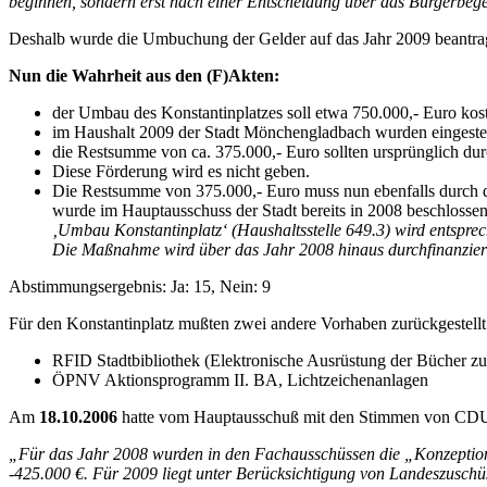
beginnen, sondern erst nach einer Entscheidung über das Bürgerbeg
Deshalb wurde die Umbuchung der Gelder auf das Jahr 2009 beantragt
Nun die Wahrheit aus den (F)Akten:
der Umbau des Konstantinplatzes soll etwa 750.000,- Euro kos
im Haushalt 2009 der Stadt Mönchengladbach wurden eingestell
die Restsumme von ca. 375.000,- Euro sollten ursprünglich dur
Diese Förderung wird es nicht geben.
Die Restsumme von 375.000,- Euro muss nun ebenfalls durch d
wurde im Hauptausschuss der Stadt bereits in 2008 beschlossen
‚Umbau Konstantinplatz‘ (Haushaltsstelle 649.3) wird entspr
Die Maßnahme wird über das Jahr 2008 hinaus durchfinanzier
Abstimmungsergebnis: Ja: 15, Nein: 9
Für den Konstantinplatz mußten zwei andere Vorhaben zurückgestell
RFID Stadtbibliothek (Elektronische Ausrüstung der Bücher zur
ÖPNV Aktionsprogramm II. BA, Lichtzeichenanlagen
Am
18.10.2006
hatte vom Hauptausschuß mit den Stimmen von CDU
„Für das Jahr 2008 wurden in den Fachausschüssen die „Konzeption
-425.000 €. Für 2009 liegt unter Berücksichtigung von Landeszusc