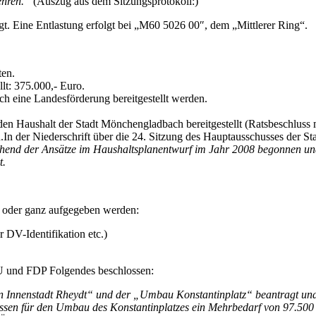
ehren.“
(Auszug aus dem Sitzungsprotokoll:)
. Eine Entlastung erfolgt bei „M60 5026 00″, dem „Mittlerer Ring“.
ten.
t: 375.000,- Euro.
ch eine Landesförderung bereitgestellt werden.
en Haushalt der Stadt Mönchengladbach bereitgestellt (Ratsbeschluss
.In der Niederschrift über die 24. Sitzung des Hauptausschusses der 
echend der Ansätze im Haushaltsplanentwurf im Jahr 2008 begonnen un
t.
t oder ganz aufgegeben werden:
 DV-Identifikation etc.)
 und FDP Folgendes beschlossen:
 Innenstadt Rheydt“ und der „Umbau Konstantinplatz“ beantragt und
hüssen für den Umbau des Konstantinplatzes ein Mehrbedarf von 97.5