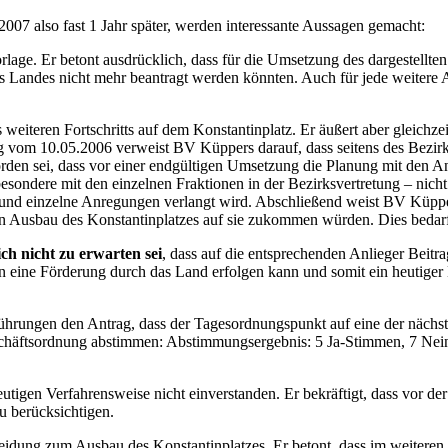
007 also fast 1 Jahr später, werden interessante Aussagen gemacht:
lage. Er betont ausdrücklich, dass für die Umsetzung des dargestellte
des Landes nicht mehr beantragt werden könnten. Auch für jede weiter
weiteren Fortschritts auf dem Konstantinplatz. Er äußert aber gleichze
 vom 10.05.2006 verweist BV Küppers darauf, dass seitens des Bezirk
rden sei, dass vor einer endgültigen Umsetzung die Planung mit den 
besondere mit den einzelnen Fraktionen in der Bezirksvertretung – nicht
d einzelne Anregungen verlangt wird. Abschließend weist BV Küppers 
en Ausbau des Konstantinplatzes auf sie zukommen würden. Dies bedarf 
ich nicht zu erwarten sei
, dass auf die entsprechenden Anlieger Beitr
ne Förderung durch das Land erfolgen kann und somit ein heutiger Be
ührungen den Antrag, dass der Tagesordnungspunkt auf eine der nächste
schäftsordnung abstimmen: Abstimmungsergebnis:
5 Ja-Stimmen, 7 Nei
utigen Verfahrensweise nicht einverstanden. Er bekräftigt, dass vor d
u berücksichtigen.
heidung zum Ausbau des Konstantinplatzes. Er betont, dass im weiteren