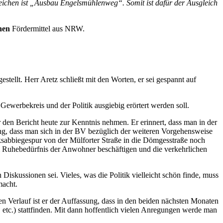
eichen ist „Ausbau Engelsmühlenweg“. Somit ist dafür der Ausgleich
nen
Fördermittel aus NRW.
tellt. Herr Aretz schließt mit den Worten, er sei gespannt auf
werbekreis und der Politik ausgiebig erörtert werden soll.
n Bericht heute zur Kenntnis nehmen. Er erinnert, dass man in der
ung, dass man sich in der BV bezüglich der weiteren Vorgehensweise
nksabbiegespur von der Mülforter Straße in die Dömgesstraße noch
m Ruhebedürfnis der Anwohner beschäftigen und die verkehrlichen
iskussionen sei. Vieles, was die Politik vielleicht schön finde, muss
macht.
n Verlauf ist er der Auffassung, dass in den beiden nächsten Monaten
etc.) stattfinden. Mit dann hoffentlich vielen Anregungen werde man