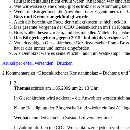
(Bürgerbeteiligung) nicht erfüllt waren. Angeblich war eine A
Wie wir wissen (siehe oben), gibt es trotz der Abstimmung 
Weder die Bürger noch die Anwohner oder Eigentümern, der Gew
Boss und Kremer angekündigt wurde
.
Auch die berechtigte Frage der Anliegrkosten ist nicht geklärt.
Das gesamte Vorgehen der CDU Giesenkirchen im Fall Konstant
Boss wollte diesen Umbau, und das mit allen Mitteln. Er „habe
Das Bürgerbegehren „gegen 2015“ hat nichts verzögert.
De
Vom derzeitigen Giesenkirchener Bezirksvorsteher Frank Boss da
hat er dies immer und immer eingefordert.
Als Demokrat wäre es seine Pflicht – auch im Wahlkampf – die 
Artikel per eMail versenden
|
Drucken
2 Kommentare zu “Giesenkirchener Konstantinplatz – Dichtung und 
2.
Thomas
schrieb am 1.05.2009 um 21:13 Uhr:
In Giesenkirchen wird geklotzt – die Anwohner werden sich n
Keine Beteiligung der Bürgerschaft und wieder ein fast Allein
Wer hat denn den aktuellen Zustand zu verantworten?
In Zukunft dürften die CDU Wunschkonzerte jedoch vorbei sei