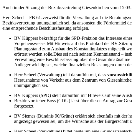
Auch in der Sitzung der Bezirksvertretung Giesenkirchen vom 15.03.2
Herr Scheel – FB 61-verweist für die Verwaltung auf die Beratungsvor
Bezirksvertretung unumgänglich sei, da ansonsten die Fördermittel 
eine entsprechende Beschlussfassung erfolgen.
BV Küppers bekräftigt für die SPD-Fraktion das Interesse eines 
Vorgehensweise. Mit Hinweis auf das Protokoll der BV-Sitzung
Planungsstand zum Ausbau des Konstantinplatzes mitgeteilt wo
erörtert werden solle.Dies sei nach seinem Kenntnisstand – ins
Verwaltung eine Beschlussfassung über die Gesamtmaßnahme un
Anlieger wichtig sei, welche finanziellen Belastungen durch d
Herr Scheel (Verwaltung) teilt daraufhin mit, dass
voraussichtl
Herausnahme von Verkehr aus dem Zentrum von Giesenkirchen ei
unumgänglich sei.
BV Küppers (SPD) stellt daraufhin mit Hinweis auf seine Ausf
Bezirksvorsteher Boss (CDU) lässt über diesen Antrag zur Ge
fortgesetzt.
BV Siemes (Bündnis 90/Grüne) erklärt sich ebenfalls mit der he
angezeigt gewesen sei, um die Wünsche aus der Bürgerschaft z
Herr Scheel (Verwaltung) bittet heute um eine Grundsatzentsc