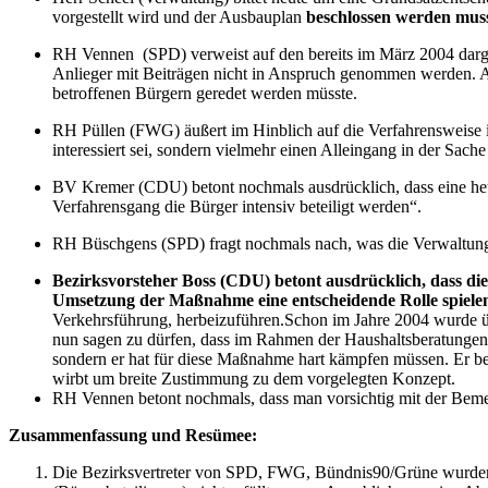
vorgestellt wird und der Ausbauplan
beschlossen werden mus
RH Vennen (SPD) verweist auf den bereits im März 2004 dargeste
Anlieger mit Beiträgen nicht in Anspruch genommen werden. Ab
betroffenen Bürgern geredet werden müsste.
RH Püllen (FWG) äußert im Hinblich auf die Verfahrensweise i
interessiert sei, sondern vielmehr einen Alleingang in der Sache
BV Kremer (CDU) betont nochmals ausdrücklich, dass eine heuti
Verfahrensgang die Bürger intensiv beteiligt werden“.
RH Büschgens (SPD) fragt nochmals nach, was die Verwaltung so
Bezirksvorsteher Boss (CDU) betont ausdrücklich, dass di
Umsetzung der Maßnahme eine entscheidende Rolle spiele
Verkehrsführung, herbeizuführen.Schon im Jahre 2004 wurde üb
nun sagen zu dürfen, dass im Rahmen der Haushaltsberatungen 
sondern er hat für diese Maßnahme hart kämpfen müssen. Er bek
wirbt um breite Zustimmung zu dem vorgelegten Konzept.
RH Vennen betont nochmals, dass man vorsichtig mit der Beme
Zusammenfassung und Resümee
:
Die Bezirksvertreter von SPD, FWG, Bündnis90/Grüne wurde