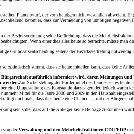
s
.
llten Planentwurf, der vom heutigen nicht wesentlich abweicht. Er gla
schließend betont er, dass zur Vermeidung von unnötigen negativen D
n der Bezirksvertretung seine Befürchtung, dass die Mehrheitsfrakti
 beabsichtigten. Wenn einer dies alles heute so betrachte, müsse man die
ge Grundsatzentscheidung seitens der Bezirksvertretung notwendig ist, 
 optimistisch stimmt, dass sie heute mitteilen kann, dass keine Anlieg
e Bürgerschaft ausführlich informiert wird, deren Meinungen un
n werden.
Zur Sicherstellung der Fördermittel des Landes sei es heute
er eine Umgestaltung des Konstantinplatzes geredet, jedoch waren kei
nunmehr Mittel für die Jahre 2008 und 2009 in den Haushalt eingestel
räftigt nochmals, dass dies heute eine Chance ist, mit der Bürgerscha
rkung sein solle, dass auf die Anlieger keine Beiträge zukommen würd
n von der
Verwaltung und den Mehrheitsfraktionen CDU/FDP
mas