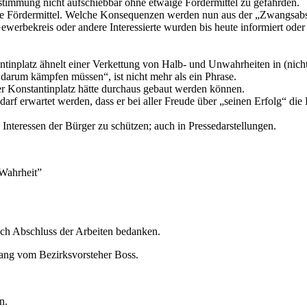
bstimmung nicht aufschiebbar ohne etwaige Fördermittel zu gefährden.
keine Fördermittel. Welche Konsequenzen werden nun aus der „Zwangs
erbekreis oder andere Interessierte wurden bis heute informiert ode
inplatz ähnelt einer Verkettung von Halb- und Unwahrheiten in (nic
 darum kämpfen müssen“, ist nicht mehr als ein Phrase.
r Konstantinplatz hätte durchaus gebaut werden können.
rf erwartet werden, dass er bei aller Freude über „seinen Erfolg“ die 
Interessen der Bürger zu schützen; auch in Pressedarstellungen.
Wahrheit”
ach Abschluss der Arbeiten bedanken.
gang vom Bezirksvorsteher Boss.
n.