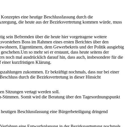
n Konzeptes eine heutige Beschlussfassung durch die
e Anregung, die heute aus der Bezirksvertretung kommen würde, muss
itig sein Befremden über die heute hier vorgetragene weitere
svorstehers Boss im Rahmen eines ersten Berichtes über den
Anwohnern, Eigentümern, dem Gewerbekreis und der Politik ausgiebig
 geschehen.Um so mehr sei er erstaunt, dass heute seitens der
noch mal ausdrücklich darauf hin, dass auch, insbesondere für die
einer kurzfristigen Klärung.
agszahlungen zukommen. Er bekräftigt nochmals, dass nur bei einer
schluss durch die Bezirksvertretung in dieser Hinsicht
n Sitzungen vertagt werden soll.
n-Stimmen. Somit wird die Beratung über den Tagesordnungspunkt
er heutigen Beschlussfassung eine Bürgerbeteiligung dringend
 Verfahren eine Entwurfsplanung in der Bezirksvertretung nochmals