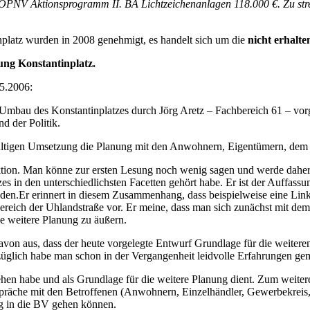
: ÖPNV Aktionsprogramm II. BA Lichtzeichenanlagen 118.000 €. Zu str
nplatz wurden in 2008 genehmigt, es handelt sich um die
nicht erhalte
ung Konstantinplatz.
05.2006:
mbau des Konstantinplatzes durch Jörg Aretz – Fachbereich 61 – vorges
d der Politik.
ltigen Umsetzung die Planung mit den Anwohnern, Eigentümern, dem Ge
on. Man könne zur ersten Lesung noch wenig sagen und werde daher de
es in den unterschiedlichsten Facetten gehört habe. Er ist der Auffass
reden.Er erinnert in diesem Zusammenhang, dass beispielweise eine Li
reich der Uhlandstraße vor. Er meine, dass man sich zunächst mit de
e weitere Planung zu äußern.
von aus, dass der heute vorgelegte Entwurf Grundlage für die weiteren D
glich habe man schon in der Vergangenheit leidvolle Erfahrungen ge
en habe und als Grundlage für die weitere Planung dient. Zum weitere
präche mit den Betroffenen (Anwohnern, Einzelhändler, Gewerbekreis, 
ug in die BV gehen können.