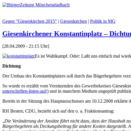
Gegen "Giesenkirchen 2015"
|
Giesenkirchen
|
Politik in MG
Giesenkirchener Konstantinplatz – Dicht
[28.04.2009 - 21:15 Uhr]
Es ist Wahlkampf. Oder: Laßt uns einfach mal wiede
Dichtung
Der Umbau des Konstantinplatzes soll durch das Bügerbegehren verz
So wurde es erzählt vom Vorsitzenden des Gewerbekreises Giesenk
unterschriften-listen-auf/
) und in manchem Medium ungeprüft publizie
Bereits in der Sitzung des Hauptausschusses am 10.12.2008 erklärte 
RH Besten, CDU, bezieht sich auf den o. a. Fraktionsantrag:
„
Die Veränderung der Ansätze führt nicht dazu, dass der Haushalt z
Bürgerbegehren als Deckungsbeitrag für andere Kosten dargestellt. A