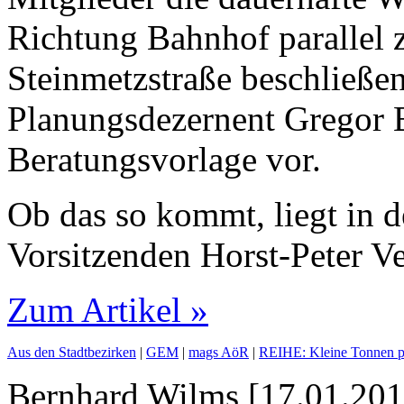
Richtung Bahnhof parallel 
Steinmetzstraße beschließen
Planungsdezernent Gregor 
Beratungsvorlage vor.
Ob das so kommt, liegt in 
Vorsitzenden Horst-Peter V
Zum Artikel »
Aus den Stadtbezirken
|
GEM
|
mags AöR
|
REIHE: Kleine Tonnen p
Bernhard Wilms [17.01.201