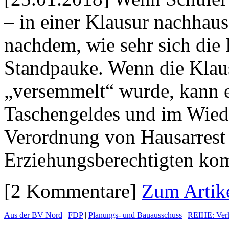
– in einer Klausur nachhaus
nachdem, wie sehr sich die E
Standpauke. Wenn die Klau
„versemmelt“ wurde, kann e
Taschengeldes und im Wiede
Verordnung von Hausarrest 
Erziehungsberechtigten ko
[2 Kommentare]
Zum Artik
Aus der BV Nord
|
FDP
|
Planungs- und Bauausschuss
|
REIHE: Verk