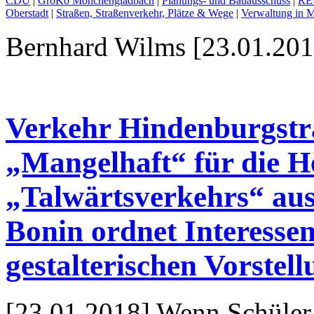
CDU
|
GroKo Mönchengladbach
|
Planungs- und Bauausschuss
|
REI
Oberstadt
|
Straßen, Straßenverkehr, Plätze & Wege
|
Verwaltung in
Bernhard Wilms [23.01.201
Verkehr Hindenburgstra
„Mangelhaft“ für die 
„Talwärtsverkehrs“ aus
Bonin ordnet Interesse
gestalterischen Vorstel
[23.01.2018] Wenn Schüler 