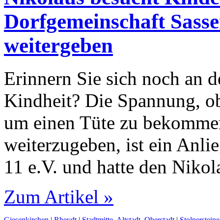
Dorfgemeinschaft Sasser
weitergeben
Erinnern Sie sich noch an d
Kindheit? Die Spannung, ob
um einen Tüte zu bekommen
weiterzugeben, ist ein Anli
11 e.V. und hatte den Niko
Zum Artikel »
Giesenkirchen
|
Rheydt
|
Stadtmitte, Altstadt, Oberstadt
|
Stolpersteine