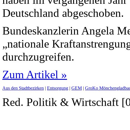
Deutschland abgeschoben.
Bundeskanzlerin Angela Mer
„nationale Kraftanstrengun
durchzugreifen.
Zum Artikel »
Aus den Stadtbezirken
|
Entsorgung
|
GEM
|
GroKo Mönchengladba
Red. Politik & Wirtschaft [