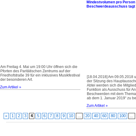
Mindestvolumen pro Person
Beschwerdeausschuss tagt 
Am Freitag 4. Mai um 19:00 Uhr öffnen sich die
Pforten des Paritätischen Zentrums auf der
Friedhofstraße 39 für ein inklusives Musikfestival
[18.04.2018] Am 09.05.2018 
der besonderen Art.
der Sitzung des Hauptaussch
Abtei werden sich die Mitglied
Zum Artikel »
Funktion als Ausschuss für 
Beschwerden mit dem Thema 
ab dem 1. Januar 2019“ zu b
Zum Artikel »
«
1
2
3
4
5
6
7
8
9
10
...
20
40
60
80
100
...