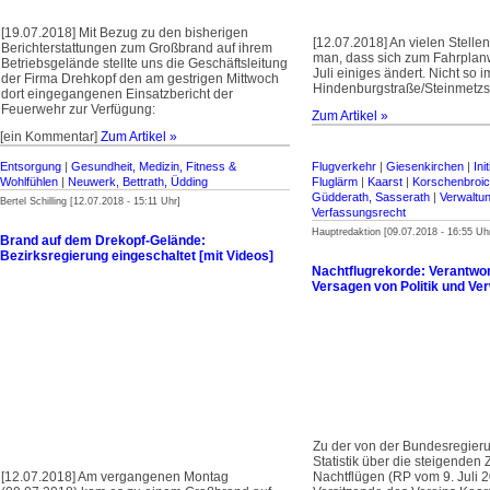
[19.07.2018] Mit Bezug zu den bisherigen
[12.07.2018] An vielen Stellen 
Berichterstattungen zum Großbrand auf ihrem
man, dass sich zum Fahrplan
Betriebsgelände stellte uns die Geschäftsleitung
Juli einiges ändert. Nicht so 
der Firma Drehkopf den am gestrigen Mittwoch
Hindenburgstraße/Steinmetzs
dort eingegangenen Einsatzbericht der
Feuerwehr zur Verfügung:
Zum Artikel »
[ein Kommentar]
Zum Artikel »
Entsorgung
|
Gesundheit, Medizin, Fitness &
Flugverkehr
|
Giesenkirchen
|
Ini
Wohlfühlen
|
Neuwerk, Bettrath, Üdding
Fluglärm
|
Kaarst
|
Korschenbroi
Güdderath, Sasserath
|
Verwaltu
Bertel Schilling [12.07.2018 - 15:11 Uhr]
Verfassungsrecht
Hauptredaktion [09.07.2018 - 16:55 Uh
Brand auf dem Drekopf-Gelände:
Bezirksregierung eingeschaltet [mit Videos]
Nachtflugrekorde: Verantwort
Versagen von Politik und Ve
Zu der von der Bundesregieru
Statistik über die steigenden
[12.07.2018] Am vergangenen Montag
Nachtflügen (RP vom 9. Juli 2