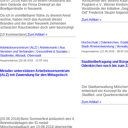
(09.07.2018) kam es zu einem Groß­brand auf
Vorsitzende des Vereins Kaar
dem Gelände der Firma Drekopf an der
Fluglärm e.V., Werner Kindsm
Boettgerstraße in Neuwerk.
Vorsitzende der Initiative „G
Ost“ Frederick Skupin folgend
Da ich in unmittelbarer Nähe zu diesem Areal
wohne, haben mich das Ausmaß dieses
Zum Artikel »
Brandes und die über Neuwerk ziehenden
schwarzen Rauchwolken doch sehr beunruhigt.
[10 Kommentare]
Zum Artikel »
Hochschule
|
Odenkirchen, Güdd
Stadt-/Kreisentwicklung
|
Verwalt
Arbeitslosenzentrum (ALZ)
|
Arbeitsmarkt
|
Aus
Vereinen und Verbänden
|
Gesundheit & Soziales
|
Hauptredaktion [12.06.2018 - 09:45 Uh
Stadtmitte, Altstadt, Oberstadt
Hauptredaktion [20.06.2018 - 13:55 Uhr]
Stadtteilbefragung und Bür
Odenkirchen noch bis zum 22
Metaller unterstützen Arbeitslosenzentrum
(ALZ) mit Zuwendung für den Mittagstisch
Die Stadtverwaltung Mönche
entwickelt ein Konzept für die 
Stadtteil- und Quartierentwick
Zum Artikel »
[20.06.2018] Beim Sommerfest anlässlich des 4.
Betriebsrätetages der IG metall
Mönchengladbach am 15.06.2018 überreichte