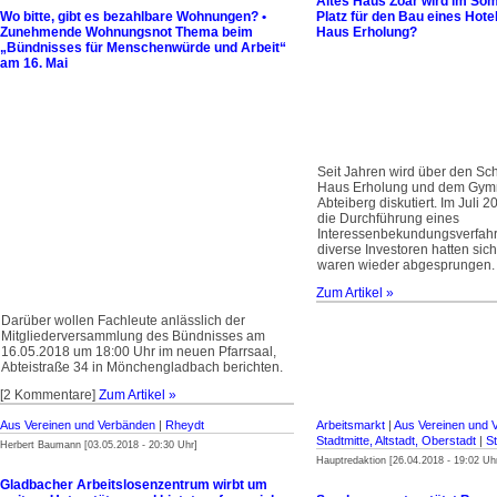
Altes Haus Zoar wird im So
Wo bitte, gibt es bezahlbare Wohnungen? •
Platz für den Bau eines Hot
Zunehmende Wohnungsnot Thema beim
Haus Erholung?
„Bündnisses für Menschenwürde und Arbeit“
am 16. Mai
Seit Jahren wird über den Sc
Haus Erholung und dem Gym
Abteiberg diskutiert. Im Juli 
die Durchführung eines
Interessenbekundungsverfahr
diverse Investoren hatten sic
waren wieder abgesprungen.
Zum Artikel »
Darüber wollen Fachleute anlässlich der
Mitgliederversammlung des Bündnisses am
16.05.2018 um 18:00 Uhr im neuen Pfarrsaal,
Abteistraße 34 in Mönchengladbach berichten.
[2 Kommentare]
Zum Artikel »
Aus Vereinen und Verbänden
|
Rheydt
Arbeitsmarkt
|
Aus Vereinen und 
Stadtmitte, Altstadt, Oberstadt
|
S
Herbert Baumann [03.05.2018 - 20:30 Uhr]
Hauptredaktion [26.04.2018 - 19:02 Uh
Gladbacher Arbeitslosenzentrum wirbt um