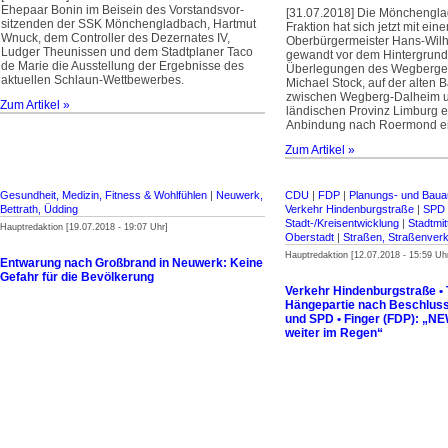
Ehepaar Bonin im Beisein des Vorstandsvor­
[31.07.2018] Die Mönchengl
sitzenden der SSK Mönchengladbach, Hartmut
Fraktion hat sich jetzt mit ei
Wnuck, dem Controller des Dezernates IV,
Oberbürgermeister Hans-Wil
Ludger Theunissen und dem Stadtplaner Taco
gewandt vor dem Hintergrund 
de Marie die Ausstellung der Ergebnisse des
Überlegungen des Wegberger
aktuellen Schlaun-Wettbewerbes.
Michael Stock, auf der alten 
zwischen Wegberg-Dalheim u
Zum Artikel »
ländischen Provinz Limburg 
Anbindung nach Roermond ei
Zum Artikel »
Gesundheit, Medizin, Fitness & Wohlfühlen
|
Neuwerk,
CDU
|
FDP
|
Planungs- und Bau
Bettrath, Üdding
Verkehr Hindenburgstraße
|
SPD
Stadt-/Kreisentwicklung
|
Stadtmitt
Hauptredaktion [19.07.2018 - 19:07 Uhr]
Oberstadt
|
Straßen, Straßenverk
Hauptredaktion [12.07.2018 - 15:59 Uh
Entwarung nach Großbrand in Neuwerk: Keine
Gefahr für die Bevölkerung
Verkehr Hindenburgstraße • Te
Hängepartie nach Beschlus
und SPD • Finger (FDP): „N
weiter im Regen“