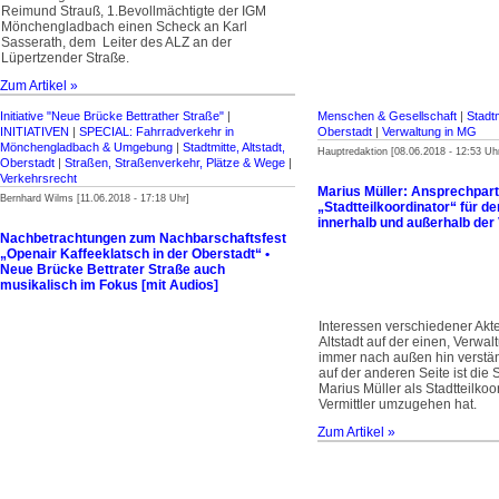
Reimund Strauß, 1.Bevollmächtigte der IGM
Mönchengladbach einen Scheck an Karl
Sasserath, dem Leiter des ALZ an der
Lüpertzender Straße.
Zum Artikel »
Initiative "Neue Brücke Bettrather Straße"
|
Menschen & Gesellschaft
|
Stadtm
INITIATIVEN
|
SPECIAL: Fahrradverkehr in
Oberstadt
|
Verwaltung in MG
Mönchengladbach & Umgebung
|
Stadtmitte, Altstadt,
Hauptredaktion [08.06.2018 - 12:53 Uh
Oberstadt
|
Straßen, Straßenverkehr, Plätze & Wege
|
Verkehrsrecht
Marius Müller: Ansprechpar
Bernhard Wilms [11.06.2018 - 17:18 Uhr]
„Stadtteilkoordinator“ für de
innerhalb und außerhalb der
Nachbetrachtungen zum Nachbarschaftsfest
„Openair Kaffeeklatsch in der Oberstadt“ •
Neue Brücke Bettrater Straße auch
musikalisch im Fokus [mit Audios]
Interessen verschiedener Akt
Altstadt auf der einen, Verwal
immer nach außen hin verstä
auf der anderen Seite ist die S
Marius Müller als Stadtteilkoo
Vermittler umzugehen hat.
Zum Artikel »