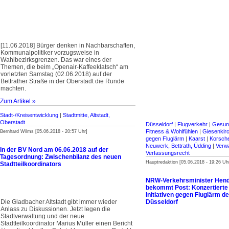
[11.06.2018] Bürger denken in Nachbarschaften,
Kommunalpolitiker vorzugsweise in
Wahlbezirksgrenzen. Das war eines der
Themen, die beim „Openair-Kaffeeklatsch“ am
vorletzten Samstag (02.06.2018) auf der
Bettrather Straße in der Oberstadt die Runde
machten.
Zum Artikel »
Stadt-/Kreisentwicklung
|
Stadtmitte, Altstadt,
Oberstadt
Düsseldorf
|
Flugverkehr
|
Gesund
Fitness & Wohlfühlen
|
Giesenkir
Bernhard Wilms [05.06.2018 - 20:57 Uhr]
gegen Fluglärm
|
Kaarst
|
Korsch
Neuwerk, Bettrath, Üdding
|
Verwa
In der BV Nord am 06.06.2018 auf der
Verfassungsrecht
Tagesordnung: Zwischenbilanz des neuen
Hauptredaktion [05.06.2018 - 19:26 Uh
Stadtteilkoordinators
NRW-Verkehrsminister Hend
bekommt Post: Konzertierte
Initiativen gegen Fluglärm d
Die Gladbacher Altstadt gibt immer wieder
Düsseldorf
Anlass zu Diskussionen. Jetzt legen die
Stadtverwaltung und der neue
Stadtteilkoordinator Marius Müller einen Bericht