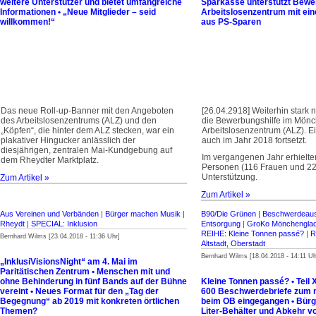
weitere Unterstützer und bietet umfangreiche
Sparkasse unterstützt Bewe
Informationen • „Neue Mitglieder – seid
Arbeitslosenzentrum mit ein
willkommen!“
aus PS-Sparen
Das neue Roll-up-Banner mit den Angeboten
[26.04.2918] Weiterhin stark 
des Arbeitslosenzentrums (ALZ) und den
die Bewerbungshilfe im Mönc
„Köpfen“, die hinter dem ALZ stecken, war ein
Arbeitslosenzentrum (ALZ). Ei
plakativer Hingucker anlässlich der
auch im Jahr 2018 fortsetzt.
diesjährigen, zentralen Mai-Kundgebung auf
Im vergangenen Jahr erhielte
dem Rheydter Marktplatz.
Personen (116 Frauen und 22
Unterstützung.
Zum Artikel »
Zum Artikel »
Aus Vereinen und Verbänden
|
Bürger machen Musik
|
B90/Die Grünen
|
Beschwerdeau
Rheydt
|
SPECIAL: Inklusion
Entsorgung
|
GroKo Mönchengla
REIHE: Kleine Tonnen passé?
|
R
Bernhard Wilms [23.04.2018 - 11:36 Uhr]
Altstadt, Oberstadt
Bernhard Wilms [18.04.2018 - 14:11 Uh
„InklusiVisionsNight“ am 4. Mai im
Paritätischen Zentrum • Menschen mit und
ohne Behinderung in fünf Bands auf der Bühne
Kleine Tonnen passé? • Teil
vereint • Neues Format für den „Tag der
600 Beschwerde­briefe zum 
Begegnung“ ab 2019 mit konkreten örtlichen
beim OB eingegangen • Bürge
Themen?
Liter-Behälter und Abkehr v