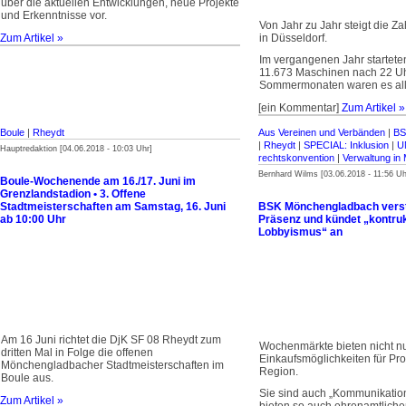
über die aktuellen Entwicklungen, neue Projekte
und Erkenntnisse vor.
Von Jahr zu Jahr steigt die Za
Zum Artikel »
in Düsseldorf.
Im vergangenen Jahr startete
11.673 Maschinen nach 22 Uh
Sommermonaten waren es all
[ein Kommentar]
Zum Artikel »
Boule
|
Rheydt
Aus Vereinen und Verbänden
|
BS
|
Rheydt
|
SPECIAL: Inklusion
|
U
Hauptredaktion [04.06.2018 - 10:03 Uhr]
rechtskonvention
|
Verwaltung in
Bernhard Wilms [03.06.2018 - 11:56 Uh
Boule-Wochenende am 16./17. Juni im
Grenzlandstadion • 3. Offene
Stadtmeisterschaften am Samstag, 16. Juni
BSK Mönchengladbach verstä
ab 10:00 Uhr
Präsenz und kündet „kontruk
Lobbyismus“ an
Am 16 Juni richtet die DjK SF 08 Rheydt zum
Wochenmärkte bieten nicht n
dritten Mal in Folge die offenen
Einkaufsmöglichkeiten für Pr
Mönchengladbacher Stadtmeisterschaften im
Region.
Boule aus.
Sie sind auch „Kommunikatio
Zum Artikel »