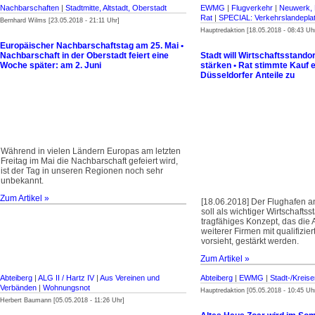
Nachbarschaften
|
Stadtmitte, Altstadt, Oberstadt
EWMG
|
Flugverkehr
|
Neuwerk, 
Rat
|
SPECIAL: Verkehrslandepl
Bernhard Wilms [23.05.2018 - 21:11 Uhr]
Hauptredaktion [18.05.2018 - 08:43 Uh
Europäischer Nachbarschaftstag am 25. Mai •
Nachbarschaft in der Oberstadt feiert eine
Stadt will Wirtschaftsstando
Woche später: am 2. Juni
stärken • Rat stimmte Kauf e
Düsseldorfer Anteile zu
Während in vielen Ländern Europas am letzten
Freitag im Mai die Nachbarschaft gefeiert wird,
ist der Tag in unseren Regionen noch sehr
unbekannt.
Zum Artikel »
[18.06.2018] Der Flughafen a
soll als wichtiger Wirtschaftss
tragfähiges Konzept, das die
weiterer Firmen mit qualifizie
vorsieht, gestärkt werden.
Zum Artikel »
Abteiberg
|
ALG II / Hartz IV
|
Aus Vereinen und
Abteiberg
|
EWMG
|
Stadt-/Kreis
Verbänden
|
Wohnungsnot
Hauptredaktion [05.05.2018 - 10:45 Uh
Herbert Baumann [05.05.2018 - 11:26 Uhr]