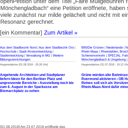
openPetition unter dem Titel „Faire Müllgebühren f
Mönchengladbach“ eine Petition eröffnete, haben s
viele zunächst nur milde gelächelt und nicht mit e
Resonanz gerechnet.
[ein Kommentar]
Zum Artikel »
Aus dem Stadtbezirk Nord
|
Aus dem Stadtbezirk Ost
|
B90/Die Grünen
|
Niederlande
|
N
Hochschule
|
Stadt-/Kreisentwicklung
|
Rhein-Maas
|
Rheindahlen, Broic
Stadtentwicklung
|
Verwaltung in MG
|
Weitere
Schienenverkehr
|
SPECIAL: Fahr
Bildungseinrichtungen
Mönchengladbach & Umgebung
Hauptredaktion [01.08.2018 - 20:26 Uhr]
Hauptredaktion [31.07.2018 - 10:12 Uh
Angehende Architekten und Stadtplaner
Grüne würden alte Bahntras
liefern Ideen für den Berliner Platz und
Roermond aktivieren • OB H
angrenzende Bereiche • Ausstellung noch bis
Reines soll sich als Vorsitz
zum 6. August in der Sparkasse am
Rhein-Maas-Nord dafür eins
Bismarckplatz zu sehen
[01.08.2018] Am 23.07.2018 eröffnete das