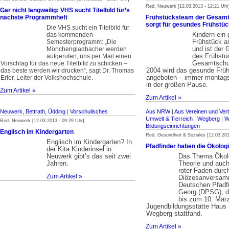
Red. Neuwerk [12.03.2013 - 12:21 Uhr
Gar nicht langweilig: VHS sucht Titelbild für’s
nächste Programmheft
Frühstücksteam der Gesam
sorgt für gesundes Frühstüc
Die VHS sucht ein Titelbild für
Kindern ein
das kommenden
Frühstück a
Semesterprogramm: „Die
und ist der
Mönchengladbacher werden
des Frühstü
aufgerufen, uns per Mail einen
Gesamtschul
Vorschlag für das neue Titelbild zu schicken –
2004 wird das gesunde Früh
das beste werden wir drucken“, sagt Dr. Thomas
angeboten – immer montag
Erler, Leiter der Volkshochschule.
in der großen Pause.
Zum Artikel »
Zum Artikel »
Neuwerk, Bettrath, Üdding
|
Vorschulisches
Aus NRW
|
Aus Vereinen und Ve
Umwelt & Tierreich
|
Wegberg
|
W
Red. Neuwerk [12.03.2013 - 09:29 Uhr]
Bildungseinrichtungen
Englisch im Kindergarten
Red. Gesundheit & Soziales [12.03.201
Englisch im Kindergarten? In
Pfadfinder haben die Ökologi
der Kita Kinderinsel in
Neuwerk gibt’s das seit zwei
Das Thema Ökolo
Jahren.
Theorie und auch
roter Faden durch
Zum Artikel »
Diözesanversam
Deutschen Pfadf
Georg (DPSG), d
bis zum 10. Mär
Jugendbildungsstätte Haus 
Wegberg stattfand.
Zum Artikel »