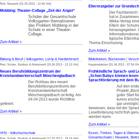
Red. Neuwerk [01.05.2013 - 12:44 Uhr]
Elternratgeber zur Grundsch
Mobbing: Theater-Collage „Zeit der Angst“
Der Fachbereich 
Schüler der Gesamtschule
hat in Zusammena
Volksgarten thematisieren
Weka-Verlag eine
das Problem Mobbing in der
Eltern der Schuln
Schule in einer Theater-
herausgegeben. 
Collage.
Informationsbros
typische Elternfr
Zum Artikel »
Thema Einschulung.
Zum Artikel »
Bildung & Beruf
|
Volksgarten, Lürrip & Hardterbroich
Bibliotheken, Büchereien
|
Vorsch
Red. Schule, Studium & Arbeitswelt [10.04.2013 - 12:13 Uhr]
Hauptredaktion [01.04.2013 - 07:54 Uh
Neues Berufsbildungszentrum der
Frühkindliche Sprach- und L
Kreishandwerkerschaft Mönchengladbach
„Schon Babys können lesen 
Sprachförderung mit dem B
Der Rohbau des neuen
Berufsbildungszentrums der
Auf den erst
Kreishandwerkerschaft
Projekt „Büc
Mönchengladbach ist fertig. Am
guter Start fü
04.04.2013 wurde Richtfest
kurios ersch
gefeiert.
gar unmöglic
bewiesen, dass mit der Sprac
Zum Artikel »
Leseförderung nicht früh ge
werden kann.
Zum Artikel »
VHS - Volkshochschule
Essen, Trinken, Tagen & Überna
Gesamtschulen
|
Neuwerk, Bettra
Red. Schule, Studium & Arbeitswelt [27.03.2013 - 18:14 Uhr]