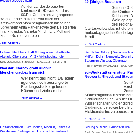
wieder abgeschafft“
40-jähriges Bestehen
Auf der Landesdelegierten­
Seinen 40. G
konferenz (LDK) von Bündnis
der Caritas
90/Die Grünen am vergangenen
Kuhbaum. Di
Wochenende in Hamm war auch der
Wald gelege
Kreisverband Mönchengladbach mit seiner
des regional
Sprecherin Anita Parker sowie den Delegierten
Caritasverbandes ist die ein
Frank Krupka, Marietta Mnich, Eric Moll und
heilpädagogische Kindertage
Franjo Schiller vertreten.
Stadt.
Zum Artikel »
Zum Artikel »
Eicken
|
Nachbarschaft & Integration
|
Stadtmitte,
Berufliche Bildung
|
Gesamtschul
Altstadt, Oberstadt
|
VHS - Volkshochschule
Mülfort, Dohr
|
Neuwerk, Bettrath
Stadtmitte, Altstadt, Oberstadt
Red. Gesundheit & Soziales [21.05.2013 - 23:08 Uhr]
Red. Neuwerk [04.05.2013 - 20:20 Uhr
Idee der Givebox greift auch in
Mönchengladbach um sich
zdi-Werkstatt unterstützt Pa
Neuwerk, Rheydt und Stadtm
Wer kennt das nicht: Da lagern
irgendwo noch ausrangierte
Seit 
Kleidungsstücke, gelesene
verst
Bücher und vieles mehr.
Zent
Mönchengladbach seine Be
Zum Artikel »
Schülerinnen und Schüler für
Wissenschaften und entspre
Studiengänge sowie Berufe de
Elektroindustrie zu begeistern
Zum Artikel »
Gesamtschulen
|
Gesundheit, Medizin, Fitness &
Bildung & Beruf
|
Grundschulen
Wohlfühlen
|
Volksgarten, Lürrip & Hardterbroich
Red. Schule, Studium & Arbeitswelt [10