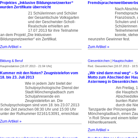
Projektes „Inklusive Bildungsnetzwerker“
Fremdsprachenwettbewerb
wurden Zertifikate überreicht
Nach Abschlu
21 Schülerinnen und Schüler
Fremdsprache
der Gesamtschule Volksgarten
Französisch, 
und der Geschwister-Scholl-
Schulen und 
Realschule erhielten am
Schülerinnen
17.07.2013 für ihre Teilnahme
Teilnehmerre
an dem Projekt „Die Inklusiven
konnte, stehen
Bildungsnetzwerker“ ein Zertifikat.
neunzehn Gewinner fest.
Zum Artikel »
Zum Artikel »
Bildung & Beruf
Giesenkirchen
|
Hauptschulen
Hauptredaktion [16.07.2013 - 21:04 Uhr]
Red. Giesenkirchen [16.07.2013 - 18:5
Kummer mit den Noten? Zeugnistelefon vom
„Wir sind dann mal weg“ – S
18. bis 23. Juli 2013
Motto zum Abschied der Hau
Asternweg in Giesenkirchen
Wie in jedem Jahr bietet der
Schulpsychologische Dienst der
Am Freitag, 1
Stadt Mönchengladbach zum
die Hauptsch
Schuljahresende ein
Abschiedsfei
Zeugnistelefon an. Die
bunten Rah
Schulpsychologen sind vom 18. bis 23.07.2013
durch die Nie
in der Zeit zwischen 08:30 Uhr und 15:00 Uhr
Tanzgarde der Prinzengarde
unter der Rufnummer 02161/13091, erreichbar.
Mönchengladbach, einen Zaub
´n Roll Show und einem tolle
Zum Artikel »
Höhenfeuerwerk.
Zum Artikel »