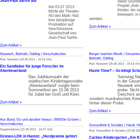
Jean-Paul Sartre auf
vieler Grunds
Projekt „Kids 
Am 03.07.2013
Kinder, die s
führte die Theater-
bewegen, in 
AG des Math.-Nat.
werden.
ihre diesjährige
Produktion auf:
Zum Artikel »
Geschlossene
Gesellschaft von
Jean-Paul Sartre.
Zum Artikel »
Neuwerk, Bettrath, Üdding
|
Vorschulisches
Bürger machen Musik
|
Gesamts
Bettrath, Üdding
Red. Neuwerk [26.06.2013 - 19:23 Uhr]
Red. Neuwerk [26.06.2013 - 19:14 Uhr
Ein Sandlabor für junge Forscher im
Abenteuerland
Haste Töne? – So klingt Schu
Das Jubiläumsjahr der
Samstag Na
städtischen Kindertagesstätte
in der Gesa
„Abenteuerland“ sorgte beim
Neuwerk ein
Sommerfest am 15.06.2013
probe. Nicht
für Jubel bei Groß und Klein.
Geschick an
sondern musikalisches Kön
Zum Artikel »
hinter dieser Probe.
Zum Artikel »
Aus Bund, EU und darüber hinaus
|
B90/Die Grünen
|
Vorschulisches
Gesundheit & Soziales
|
Hardt, H
Hauptredaktion [21.06.2013 - 14:07 Uhr]
Red. Gesundheit & Soziales [15.06.201
Grünen-LDK in Hamm: „Herdprämie gehört
Caritas-Kindergarten „Am K