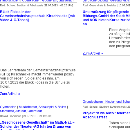
Hauptschulen
|
Odenkirchen, Güdderath, Sasserath
Berufliche Bildung
|
Gesundheit &
Red. Schule, Studium & Arbeitswelt [11.07.2013 - 09:25 Uhr]
Red. Gesundheit & Soziales [10.07.201
Bläck Fööss in der
Unterstützung für pflegende
Gemeinschaftshauptschule Kirschhecke [mit
Bildungs-GmbH der Stadt M
Video & O-Tönen]
und AOK bieten Kurse zur hä
an
Einen Angeh
zu pflegen is
Herausforder
den zu Pfleg
den pflegend
Zum Artikel »
Das Lehrerteam der Gemein­schafts­haupt­schule
(GHS) Kirschhecke macht immer wieder positiv
von sich reden. So gelang es ihm, am
10.07.2013 die Bläck Fööss in die Schule zu
holen.
Zum Artikel »
Grundschulen
|
Kinder- und Schu
Gymnasien
|
Musiktheater, Schauspiel & Ballett
|
Red. Schule, Studium & Arbeitswelt [26
Stadtmitte, Altstadt, Oberstadt
Projekt “Kids Aktiv” feiert a
Harald Blockhaus [09.07.2013 - 09:19 Uhr]
Abschlussfest
„Geschlossene Gesellschaft“ im Math.-Nat. –
Toben stand 
Schüler der Theater-AG führten Drama von
Schuljahr au