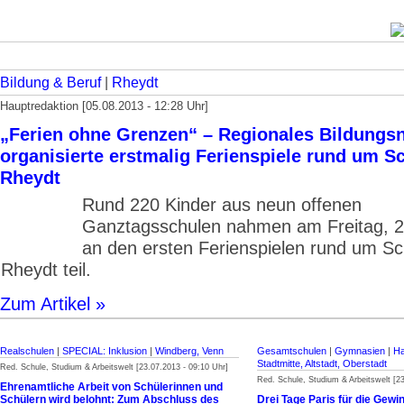
Bildung & Beruf
|
Rheydt
Hauptredaktion [05.08.2013 - 12:28 Uhr]
„Ferien ohne Grenzen“ – Regionales Bildungs
organisierte erstmalig Ferienspiele rund um S
Rheydt
Rund 220 Kinder aus neun offenen
Ganztagsschulen nahmen am Freitag, 2
an den ersten Ferienspielen rund um Sc
Rheydt teil.
Zum Artikel »
Realschulen
|
SPECIAL: Inklusion
|
Windberg, Venn
Gesamtschulen
|
Gymnasien
|
Ha
Stadtmitte, Altstadt, Oberstadt
Red. Schule, Studium & Arbeitswelt [23.07.2013 - 09:10 Uhr]
Red. Schule, Studium & Arbeitswelt [23
Ehrenamtliche Arbeit von Schülerinnen und
Schülern wird belohnt: Zum Abschluss des
Drei Tage Paris für die Gewi