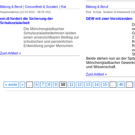
Bildung & Beruf
|
Gesundheit & Soziales
|
Rat
Bildung & Beruf
Hauptredaktion [12.03.2013 - 09:25 Uhr]
Red. Schule, Studium & Arbeitswelt [11
ver.di fordert die Sicherung der
GEW mit zwei Vorsitzenden
Schulsozialarbeit
D
Die Mönchengladbacher
v
SchulsozialarbeiterInnen leisten
G
einen unverzicht­baren Beitrag zur
2
schulischen und persönlichen
R
Ent­wicklung junger Menschen.
R
z
Zum Artikel »
S
Beide stehen nun an der Spit
Mönchengladbacher Gewerksc
und Wissenschaft.
Zum Artikel »
« erste
«
...
6
7
8
9
10
11
12
13
14
15
...
40
...