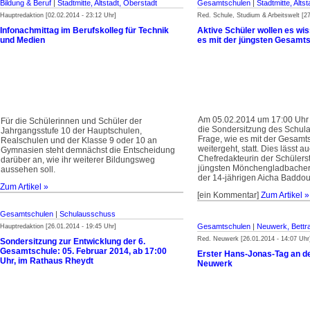
Bildung & Beruf
|
Stadtmitte, Altstadt, Oberstadt
Gesamtschulen
|
Stadtmitte, Alts
Hauptredaktion [02.02.2014 - 23:12 Uhr]
Red. Schule, Studium & Arbeitswelt [27
Infonachmittag im Berufskolleg für Technik
Aktive Schüler wollen es wi
und Medien
es mit der jüngsten Gesamt
Am 05.02.2014 um 17:00 Uhr 
Für die Schülerinnen und Schüler der
die Sondersitzung des Schul
Jahrgangsstufe 10 der Hauptschulen,
Frage, wie es mit der Gesamts
Realschulen und der Klasse 9 oder 10 an
weitergeht, statt. Dies lässt a
Gymnasien steht demnächst die Entscheidung
Chefredakteurin der Schülerst
darüber an, wie ihr weiterer Bildungsweg
jüngsten Mönchengladbacher
aussehen soll.
der 14-jährigen Aicha Baddou
Zum Artikel »
[ein Kommentar]
Zum Artikel »
Gesamtschulen
|
Schulausschuss
Gesamtschulen
|
Neuwerk, Bettra
Hauptredaktion [26.01.2014 - 19:45 Uhr]
Red. Neuwerk [26.01.2014 - 14:07 Uhr
Sondersitzung zur Entwicklung der 6.
Gesamtschule: 05. Februar 2014, ab 17:00
Erster Hans-Jonas-Tag an d
Uhr, im Rathaus Rheydt
Neuwerk