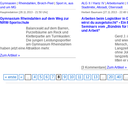
Gymnasien
|
Rheindahlen, Broich-Peel
|
Sport in, aus
ALG II / Hartz IV
|
Arbeitsmarkt
|
und um MG
Stadtmitte, Altstadt, Oberstadt
Hauptredaktion [28.11.2013 - 21:50 Uhr]
Herbert Baumann [27.11.2013 - 22:48 
Gymnasium Rheindahlen auf dem Weg zur
Arbeiten beim Logistiker in
NRW-Sportschule
wirst du ausgelutscht“ • Ein
Seminars vom „Bündnis fü
Balanceakt auf dem Barren,
und Arbeit“
Purzelbäume am Reck und
Kletterpartie am Turmkasten:
Gerd J. 
Die jungen Leistungssportler
und wied
am Gymnasium Rheindahlen
Mensch, 
haben jetzt eine Attraktion mehr.
Langzeit
ohne Jo
Zum Artikel »
langzeit
litten er
[3 Kommentare]
Zum Artikel »
« erste
«
...
4
5
6
7
8
9
10
11
12
13
...
20
40
..