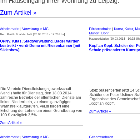
im Hauseingang ihrer Wohnung zu Leipzig.
Zum Artikel »
Arbeitsmarkt
|
Verwaltung in MG
Förderschulen
|
Kunst, Kultur, Mu
Mülfort, Dohr
Red. Politik & Wirtschaft [20.03.2014 - 12:26 Uhr]
Hauptredaktion [20.03.2014 - 10:52 Uh
ÖPNV, Kitas, Stadtverwaltung, Bäder wurden
bestreikt • verdi-Demo mit Riesenbanner [mit
Kopf an Kopf: Schüler der P
Slideshow]
Schule präsentieren Kunstpr
Die Vereinte Dienstleistungsgewerkschaft
Stolz präsentierten jetzt 14 
(ver.di) hatte für Dienstag, den 18.03.2014
Schüler der Peter-Ustinov-Sc
zahlreiche Betriebe der öffentlichen Dienste am
Ergebnisse des Gemeinschaft
linken Niederrhein, zu einem ganz­tägigen
„Kopf an Kopf“.
Warnstreik aufgerufen. Ver.di fordert eine
Erhöhung der Löhne um einen Grundbetrag von
Zum Artikel »
100 € zuzüglich 3,5%.
Zum Artikel »
Arbeitsmarkt
|
Verwaltung in MG
Gesamtschulen