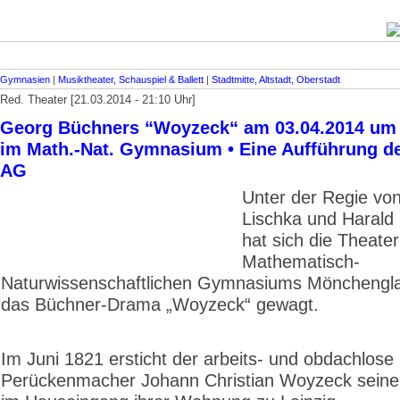
Gymnasien
|
Musiktheater, Schauspiel & Ballett
|
Stadtmitte, Altstadt, Oberstadt
Red. Theater [21.03.2014 - 21:10 Uhr]
Georg Büchners “Woyzeck“ am 03.04.2014 um 
im Math.-Nat. Gymnasium • Eine Aufführung de
AG
Unter der Regie vo
Lischka und Harald
hat sich die Theate
Mathematisch-
Naturwissenschaft­lichen Gymnasiums Mönchengl
das Büchner-Drama „Woyzeck“ gewagt.
Im Juni 1821 ersticht der arbeits- und obdachlose
Perückenmacher Johann Christian Woyzeck seine