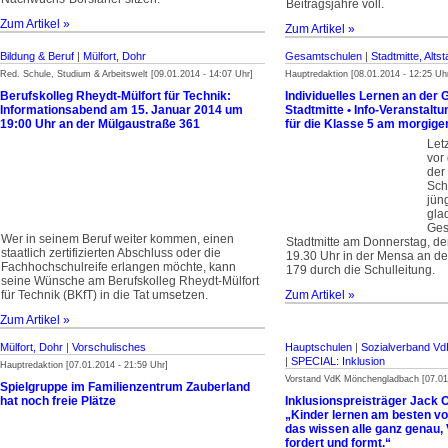
Beitragsjahre voll.
Zum Artikel »
Zum Artikel »
Bildung & Beruf
|
Mülfort, Dohr
Gesamtschulen
|
Stadtmitte, Alts
Red. Schule, Studium & Arbeitswelt [09.01.2014 - 14:07 Uhr]
Hauptredaktion [08.01.2014 - 12:25 Uh
Berufskolleg Rheydt-Mülfort für Technik:
Individuelles Lernen an der
Informationsabend am 15. Januar 2014 um
Stadtmitte • Info-Veranstal
19:00 Uhr an der Mülgaustraße 361
für die Klasse 5 am morgig
Let
vor
der
Sch
jün
gla
Ges
Wer in seinem Beruf weiter kommen, einen
Stadtmitte am Donnerstag, d
staatlich zertifizierten Abschluss oder die
19.30 Uhr in der Mensa an de
Fachhochschulreife erlangen möchte, kann
179 durch die Schul­leitung.
seine Wünsche am Berufskolleg Rheydt-Mülfort
für Technik (BKfT) in die Tat umsetzen.
Zum Artikel »
Zum Artikel »
Mülfort, Dohr
|
Vorschulisches
Hauptschulen
|
Sozialverband V
|
SPECIAL: Inklusion
Hauptredaktion [07.01.2014 - 21:59 Uhr]
Vorstand VdK Mönchengladbach [07.01.
Spielgruppe im Familienzentrum Zauberland
hat noch freie Plätze
Inklusionspreisträger Jack 
„Kinder lernen am besten vo
das wissen alle ganz genau, V
fordert und formt.“