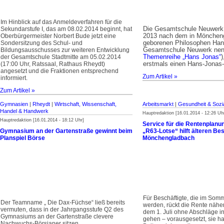
Im Hinblick auf das Anmeldeverfahren für die
Die Gesamtschule Neuwerk, d
Sekundarstufe I, das am 08.02.2014 beginnt, hat
2013 nach dem in Mönchen
Oberbürgermeister Norbert Bude jetzt eine
geborenen Philosophen Han
Sondersitzung des Schul- und
Gesamtschule Neuwerk nen
Bildungsausschusses zur weiteren Entwicklung
Themenreihe „Hans Jonas“
)
der Gesamtschule Stadtmitte am 05.02.2014
erstmals einen Hans-Jonas
(17:00 Uhr, Ratssaal, Rathaus Rheydt)
angesetzt und die Fraktionen entsprechend
Zum Artikel »
informiert.
Zum Artikel »
Gymnasien
|
Rheydt
|
Wirtschaft, Wissenschaft,
Arbeitsmarkt
|
Gesundheit & Sozi
Handel & Handwerk
Hauptredaktion [16.01.2014 - 12:26 Uh
Hauptredaktion [16.01.2014 - 18:12 Uhr]
Service für die Rentenplan
Gymnasium an der Gartenstraße gewinnt beim
„R63-Lotse“ hilft älteren Bes
Planspiel Börse
Mönchengladbach
Für Beschäftigte, die im Somm
Der Teamname „ Die Dax-Füchse“ ließ bereits
werden, rückt die Rente nähe
vermuten, dass in der Jahrgangs­stufe Q2 des
dem 1. Juli ohne Abschläge 
Gymnasiums an der Garten­straße clevere
gehen – vorausgesetzt, sie 
Nachwuchs-Börsianer sitzen.