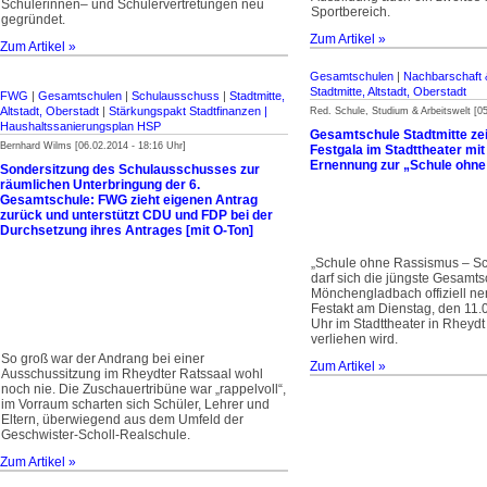
Schülerinnen– und Schülervertretungen neu
Sportbereich.
gegründet.
Zum Artikel »
Zum Artikel »
Gesamtschulen
|
Nachbarschaft &
Stadtmitte, Altstadt, Oberstadt
FWG
|
Gesamtschulen
|
Schulausschuss
|
Stadtmitte,
Altstadt, Oberstadt
|
Stärkungspakt Stadt­finanzen |
Red. Schule, Studium & Arbeitswelt [05
Haus­halts­sanierungsplan HSP
Gesamtschule Stadtmitte zei
Bernhard Wilms [06.02.2014 - 18:16 Uhr]
Festgala im Stadttheater mit 
Ernennung zur „Schule ohn
Sondersitzung des Schulausschusses zur
räumlichen Unterbringung der 6.
Gesamtschule: FWG zieht eigenen Antrag
zurück und unterstützt CDU und FDP bei der
Durchsetzung ihres Antrages [mit O-Ton]
„Schule ohne Rassismus – Sc
darf sich die jüngste Gesamt­s
Mönchengladbach offiziell ne
Festakt am Dienstag, den 11
Uhr im Stadttheater in Rheydt 
verliehen wird.
So groß war der Andrang bei einer
Zum Artikel »
Ausschussitzung im Rheydter Ratssaal wohl
noch nie. Die Zuschauertribüne war „rappelvoll“,
im Vorraum scharten sich Schüler, Lehrer und
Eltern, überwiegend aus dem Umfeld der
Geschwister-Scholl-Realschule.
Zum Artikel »