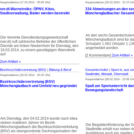
Hauptredaktion [17.03.2014 - 05:00 Uhr]
Hauptredaktion [20.02.2014 - 22:15 Uh
ver.di-Warnstreiks: ÖPNV, Kitas,
334 Abweisungen an den se
Stadtverwaltung, Bäder werden bestreikt
Mönchengladbacher Gesamt
An den sechs Gesamtschulen 
Die Vereinte Dienstleistungsgewerkschaft
Mönchengladbach sind für 
(ver.di) ruft zahlreiche Betriebe der öffent­lichen
Schuljahr 1.062 (Vorjahr 1.13
Dienste am linken Nieder­rhein für Dienstag, den
angemeldet worden.
18.03.2014, zu einem ganztägigen Warnstreik
auf.
[2 Kommentare]
Zum Artikel »
Zum Artikel »
Bezirksschülervertretung (BSV)
|
Bildung & Beruf
Gesamtschulen
|
Sport in, aus 
Stadtmitte, Altstadt, Oberstadt
Hauptredaktion [19.02.2014 - 20:25 Uhr]
Hauptredaktion [08.02.2014 - 23:06 Uh
Bezirksschülervertretung (BSV)
Mönchengladbach und Umfeld neu gegründet
Spaß am Sportunterricht da
Bewegungslandschaft
Am Dienstag, den 04.02.2014 wurde nach etwa
sieben inaktiven Jahren im Bezirk
Die Begabtenförderung der 
Mönchengladbach die Bezirksschüler­vertretung
Stadtmitte erhält nun neben 
(BSV) als übergeordnete Dachorganisation der
Ausbildung auch ein zweites 