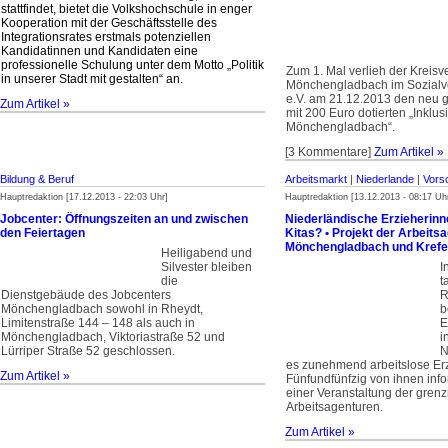
stattfindet, bietet die Volkshochschule in enger
Kooperation mit der Geschäftsstelle des
Integrationsrates erstmals potenziellen
Kandidatinnen und Kandidaten eine
professionelle Schulung unter dem Motto „Politik
Zum 1. Mal verlieh der Kreis
in unserer Stadt mit gestalten“ an.
Mönchengladbach im Sozial
e.V. am 21.12.2013 den neu 
Zum Artikel »
mit 200 Euro dotierten „Inklu
Mönchengladbach“.
[3 Kommentare]
Zum Artikel »
Bildung & Beruf
Arbeitsmarkt
|
Niederlande
|
Vors
Hauptredaktion [17.12.2013 - 22:03 Uhr]
Hauptredaktion [13.12.2013 - 08:17 Uh
Jobcenter: Öffnungszeiten an und zwischen
Niederländische Erzieherinn
den Feiertagen
Kitas? • Projekt der Arbeits
Mönchengladbach und Krefe
Heiligabend und
Silvester bleiben
I
die
t
Dienstgebäude des Jobcenters
R
Mönchengladbach sowohl in Rheydt,
b
Limitenstraße 144 – 148 als auch in
E
Mönchengladbach, Viktoriastraße 52 und
i
Lürriper Straße 52 geschlossen.
N
es zunehmend arbeitslose Er
Zum Artikel »
Fünfundfünfzig von ihnen info
einer Veranstaltung der gren
Arbeitsagenturen.
Zum Artikel »