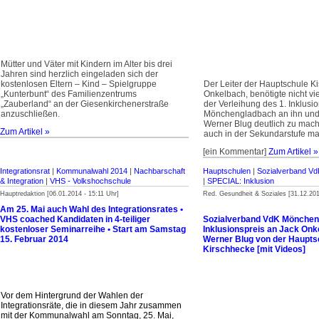
Mütter und Väter mit Kindern im Alter bis drei
Jahren sind herzlich eingeladen sich der
kostenlosen Eltern – Kind – Spielgruppe
Der Leiter der Hauptschule K
„Kunterbunt“ des Familienzentrums
Onkelbach, benötigte nicht vi
„Zauberland“ an der Giesenkirchenerstraße
der Verleihung des 1. Inklusi
anzuschließen.
Mönchenglad­bach an ihn und
Werner Blug deutlich zu mach
Zum Artikel »
auch in der Sekundarstufe mac
[ein Kommentar]
Zum Artikel »
Integrationsrat
|
Kommunalwahl 2014
|
Nachbarschaft
Hauptschulen
|
Sozialverband V
& Integration
|
VHS - Volkshochschule
|
SPECIAL: Inklusion
Hauptredaktion [06.01.2014 - 15:11 Uhr]
Red. Gesundheit & Soziales [31.12.201
Am 25. Mai auch Wahl des Integrationsrates •
VHS coached Kandidaten in 4-teiliger
Sozialverband VdK Mönchen
kostenloser Seminarreihe • Start am Samstag
Inklusionspreis an Jack Onk
15. Februar 2014
Werner Blug von der Haupts
Kirschhecke [mit Videos]
Vor dem Hintergrund der Wahlen der
Integrationsräte, die in diesem Jahr zusammen
mit der Kommunalwahl am Sonntag, 25. Mai,