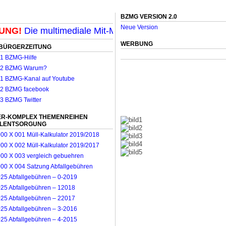
BZMG VERSION 2.0
Neue Version
G!
Die multimediale Mit-Mach-Zeitung für Mönchengladba
WERBUNG
BÜRGERZEITUNG
R-KOMPLEX THEMENREIHEN
LLENTSORGUNG