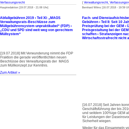
Verfassungsrecht
|
Verwaltungsrecht, Verfassungsr
Hauptredaktion [19.07.2018 - 21:06 Uhr]
Bernhard Wilms [16.07.2018 - 19:59 Uh
Abfallgebühren 2019 • Teil XI: „MAGS
Fach- und Dienstaufsichtsb
Verwaltungsrats-Beschlüsse zum
Gebühren • Teil II: Seit 10 Ja
Müllgebührensystem unpraktikabel“ (FDP) •
Preisprüfung bei der GEM • 
„CDU und SPD sind weit weg von gerechtem
Preisgestaltung bei der GEM
Müllsystem“
schaffen • Strafanzeigen na
Wirtschaftsstrafrecht nicht
[19.07.2018] Mit Verwunderung nimmt die FDP
Fraktion die gerade veröffentlichten neuen
Beschlüsse des Verwaltungsrats der MAGS
zum Müllkonzept zur Kenntnis.
Zum Artikel »
[16.07.2018] Seit Jahren konn
Geschäfts­führung der bis 201
und seitdem 100%ige GEM als
für Leistungen der Daseinsvo
Sicherheit wiegen.
Weder für das Einsammeln von