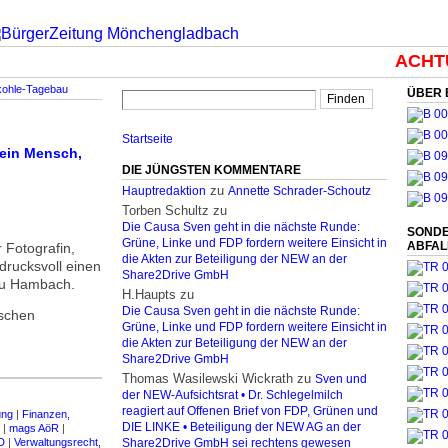
ACHTUN
kohle-Tagebau
ÜBER 
Startseite
kein Mensch,
DIE JÜNGSTEN KOMMENTARE
zu
Hauptredaktion
Annette Schrader-Schoutz
Torben Schultz
zu
Die Causa Sven geht in die nächste Runde:
SONDE
Grüne, Linke und FDP fordern weitere Einsicht in
ABFA
 Fotografin,
die Akten zur Beteiligung der NEW an der
drucksvoll einen
Share2Drive GmbH
au Hambach.
H.Haupts
zu
Die Causa Sven geht in die nächste Runde:
nschen
Grüne, Linke und FDP fordern weitere Einsicht in
die Akten zur Beteiligung der NEW an der
Share2Drive GmbH
Thomas Wasilewski Wickrath
zu
Sven und
der NEW-Aufsichtsrat • Dr. Schlegelmilch
reagiert auf Offenen Brief von FDP, Grünen und
ung
|
Finanzen,
DIE LINKE • Beteiligung der NEW AG an der
|
mags AöR
|
D
|
Verwaltungsrecht,
Share2Drive GmbH sei rechtens gewesen