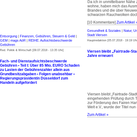
Da ich in unmittelbarer Nähe
wohne, haben mich das Ausm
Brandes und die über Neuwe
schwarzen Rauchwolken doch
[10 Kommentare]
Zum Artikel 
Gesundheit & Soziales
|
Natur, U
Stadt Viersen
Entsorgung
|
Finanzen, Gebühren, Steuern & Geld
|
GEM
|
mags AöR
|
REIHE: Aufsichtsbeschwerde
Hauptredaktion [05.07.2018 - 19:19 Uh
Gebühren
Red. Politik & Wirtschaft [09.07.2018 - 13:35 Uhr]
Viersen bleibt „Fairtrade-Stad
Jahre erneuert
Fach- und Dienstaufsichtsbeschwerde
Gebühren • Teil I: Über 85 Mio. EURO Schaden
zu Lasten der Gebührenzahler allein aus
Grundbesitz­abgaben • Folgen unabsehbar •
Regierungspräsidentin Düsseldorf zum
Handeln aufgefordert
Viersen bleibt „Fairtrade-Stad
eingehenden Prüfung durch T
zur Förderung des Fairen Han
Welt e.V., wurde der Titel nun
Zum Artikel »