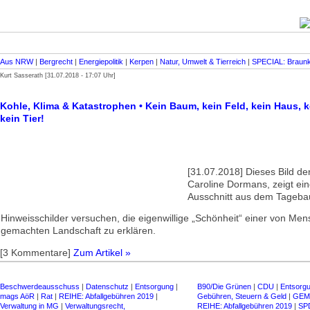
Aus NRW
|
Bergrecht
|
Energiepolitik
|
Kerpen
|
Natur, Umwelt & Tierreich
|
SPECIAL: Braun
Kurt Sasserath [31.07.2018 - 17:07 Uhr]
Kohle, Klima & Katastrophen • Kein Baum, kein Feld, kein Haus, 
kein Tier!
[31.07.2018] Dieses Bild der
Caroline Dormans, zeigt ein
Ausschnitt aus dem Tageb
Hinweisschilder versuchen, die eigen­willige „Schönheit“ einer von Me
gemachten Landschaft zu erklären.
[3 Kommentare]
Zum Artikel »
Beschwerdeausschuss
|
Datenschutz
|
Entsorgung
|
B90/Die Grünen
|
CDU
|
Entsorg
mags AöR
|
Rat
|
REIHE: Abfallgebühren 2019
|
Gebühren, Steuern & Geld
|
GEM
Verwaltung in MG
|
Verwaltungsrecht,
REIHE: Abfallgebühren 2019
|
SP