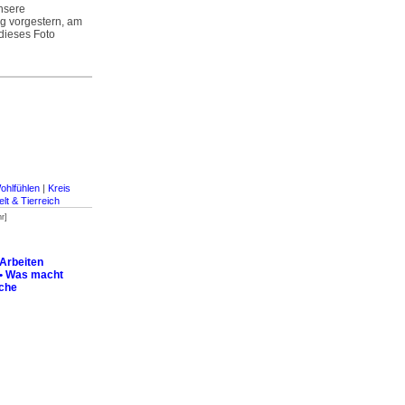
unsere
g vorgestern, am
dieses Foto
ohlfühlen
|
Kreis
lt & Tierreich
r]
Arbeiten
 • Was macht
iche