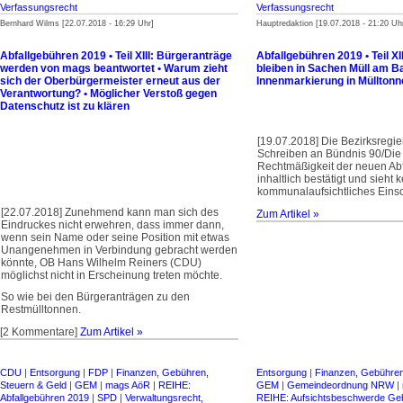
Verfassungsrecht
Verfassungsrecht
Bernhard Wilms [22.07.2018 - 16:29 Uhr]
Hauptredaktion [19.07.2018 - 21:20 Uh
Abfallgebühren 2019 • Teil XIII: Bürgeranträge
Abfallgebühren 2019 • Teil XI
werden von mags beantwortet • Warum zieht
bleiben in Sachen Müll am Bal
sich der Oberbürgermeister erneut aus der
Innenmarkierung in Müllton
Verantwortung? • Möglicher Verstoß gegen
Datenschutz ist zu klären
[19.07.2018] Die Bezirksregie
Schreiben an Bündnis 90/Die
Rechtmäßigkeit der neuen Ab
inhaltlich bestätigt und sieht
kommunalaufsichtliches Einsc
[22.07.2018] Zunehmend kann man sich des
Zum Artikel »
Eindruckes nicht erwehren, dass immer dann,
wenn sein Name oder seine Position mit etwas
Unangenehmen in Verbindung gebracht werden
könnte, OB Hans Wilhelm Reiners (CDU)
möglichst nicht in Erscheinung treten möchte.
So wie bei den Bürgeranträgen zu den
Restmülltonnen.
[2 Kommentare]
Zum Artikel »
CDU
|
Entsorgung
|
FDP
|
Finanzen, Gebühren,
Entsorgung
|
Finanzen, Gebühren
Steuern & Geld
|
GEM
|
mags AöR
|
REIHE:
GEM
|
Gemeindeordnung NRW
|
Abfallgebühren 2019
|
SPD
|
Verwaltungsrecht,
REIHE: Aufsichtsbeschwerde Ge