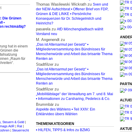
Thomas Wasilewski Wickrath
zu
Sven und
r]
der NEW-Aufsichtsrat • Offener Brief von FDP,
Grünen & DIE LINKE • Persönliche
I: Die Grünen
Konsequenzen für Dr. Schlegelmilch und
l •
Heinrichs?
nen rechtmäßig?
pasarela
zu
AfD Mönchengladbach wählt
Vorstand neu
ANDER
M. Angenendt
zu
„Das ist Altersarmut per Gesetz“ •
rung hat in einem
Mitgliederversammlung des Bündnisses für
 Grünen die
Menschenwürde und Arbeit das brisante Thema
fallsatzung
 keinen „Raum für
Renten an
hreiten“.
Stadtfilzer
zu
„Das ist Altersarmut per Gesetz“ •
Mitgliederversammlung des Bündnisses für
Menschenwürde und Arbeit das brisante Thema
Renten an
PARTN
Stadtfilzer
zu
„Mobilitätstage“ der Verwaltung am 7. und 8. Mai
• Informationen zu Carsharing, Pedelecs & Co.
ALTUE
Brummbär
zu
Aspekte des Wählens • Teil XXIV: Ein
Erklärvideo übers Wählen
, Steuern & Geld
|
THEMENKATEGORIEN
mags AöR
|
Rat
|
AKTUE
• HILFEN, TIPPS & Infos zu BZMG
bühren
|
Steuerrecht