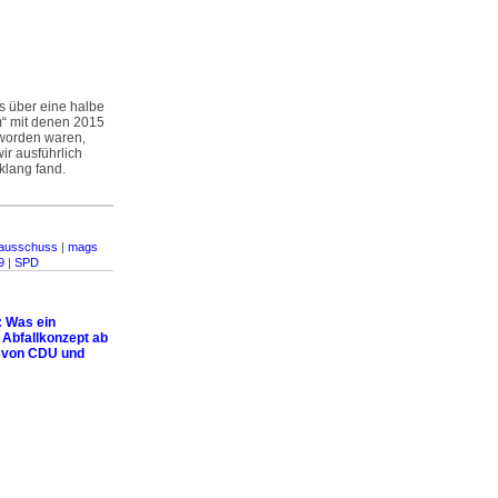
s über eine halbe
m“ mit denen 2015
 worden waren,
ir ausführlich
klang fand.
ausschuss
|
mags
9
|
SPD
: Was ein
 Abfallkonzept ab
n von CDU und