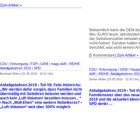
Zum Artikel »
Bekanntlich kann die GEM da
Mio. EURO teure „Identsyste
die Gebührenzahler belastet
nicht nutzen. Darüber hatten w
berichtet, was wohl keinen An
[5 Kommentare]
Zum Artikel »
CDU
|
Entsorgung
|
FDP
|
GEM
|
mags AöR
|
REIHE:
Abfallgebühren 2019
|
SPD
CDU
|
Entsorgung
|
GEM
|
Haupt
AöR
|
REIHE: Abfallgebühren 201
Bernhard Wilms [31.05.2018 - 18:11 Uhr]
Stefan Müller [25.05.2018 - 22:20 Uhr]
Abfallgebühren 2019 • Teil VII: Felix Heinrichs:
„Wir werden dafür sorgen, dass Familien nicht
Abfallgebühren 2019 • Teil VI
übermäßig mit Gebühren belastet werden und
Familienvater über das neue
auch kein ‚Luft-Volumen‘ bezahlen müssen…“
2019 und die aktuellen Idee
• Nach „Müll-Ehen“ eine weitere Nebelkerze? •
SPD denkt …
„Luft-Volumen“ weit über 300% möglich