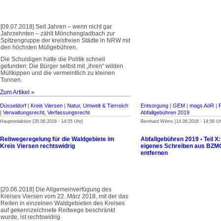
[09.07.2018] Seit Jahren – wenn nicht gar
Jahrzehnten – zählt Mönchen­glad­bach zur
Spitzengruppe der kreisfreien Städte in NRW mit
den höchsten Müllgebühren.
Die Schuldigen hatte die Politik schnell
gefunden: Die Bürger selbst mit „ihren“ wilden
Müllkippen und die vermeintlich zu kleinen
Tonnen.
Zum Artikel »
Düsseldorf
|
Kreis Viersen
|
Natur, Umwelt & Tierreich
Entsorgung
|
GEM
|
mags AöR
|
|
Verwaltungsrecht, Verfassungsrecht
Abfallgebühren 2019
Hauptredaktion [20.06.2018 - 14:05 Uhr]
Bernhard Wilms [14.06.2018 - 14:56 Uh
Reitwegeregelung für die Waldgebiete im
Abfallgebühren 2019 • Teil X
Kreis Viersen rechtswidrig
eigenes Schreiben aus BZMG
entfernen
[20.06.2018] Die Allgemeinverfügung des
Kreises Viersen vom 22. März 2018, mit der das
Reiten in einzelnen Waldgebieten des Kreises
auf gekennzeichnete Reitwege beschränkt
wurde, ist rechtswidrig.