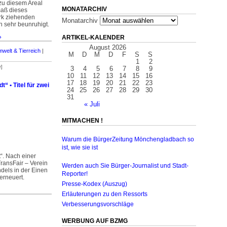
 zu diesem Areal
MONATARCHIV
aß dieses
rk ziehenden
Monatarchiv
 sehr beunruhigt.
»
ARTIKEL-KALENDER
August 2026
mwelt & Tierreich
|
M
D
M
D
F
S
S
1
2
r]
3
4
5
6
7
8
9
10
11
12
13
14
15
16
17
18
19
20
21
22
23
t“ • Titel für zwei
24
25
26
27
28
29
30
31
« Juli
MITMACHEN !
Warum die BürgerZeitung Mönchengladbach so
ist, wie sie ist
t“. Nach einer
ransFair – Verein
Werden auch Sie Bürger-Journalist und Stadt-
dels in der Einen
Reporter!
 erneuert.
Presse-Kodex (Auszug)
Erläuterungen zu den Ressorts
Verbesserungsvorschläge
WERBUNG AUF BZMG