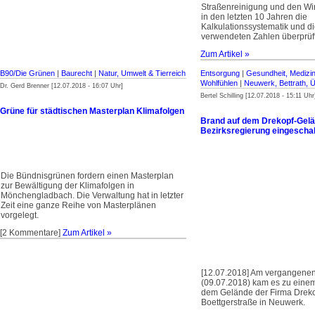
Straßenreinigung und den Wi
in den letzten 10 Jahren die
Kalkulationssystematik und di
verwendeten Zahlen überprüft
Zum Artikel »
B90/Die Grünen
|
Baurecht
|
Natur, Umwelt & Tierreich
Entsorgung
|
Gesundheit, Medizin
Wohlfühlen
|
Neuwerk, Bettrath, 
Dr. Gerd Brenner [12.07.2018 - 16:07 Uhr]
Bertel Schilling [12.07.2018 - 15:11 Uhr
Grüne für städtischen Masterplan Klimafolgen
Brand auf dem Drekopf-Gelä
Bezirksregierung eingeschalt
Die Bündnisgrünen fordern einen Masterplan
zur Bewältigung der Klimafolgen in
Mönchengladbach. Die Verwaltung hat in letzter
Zeit eine ganze Reihe von Masterplänen
vorgelegt.
[2 Kommentare]
Zum Artikel »
[12.07.2018] Am vergangene
(09.07.2018) kam es zu einem
dem Gelände der Firma Dreko
Boettgerstraße in Neuwerk.