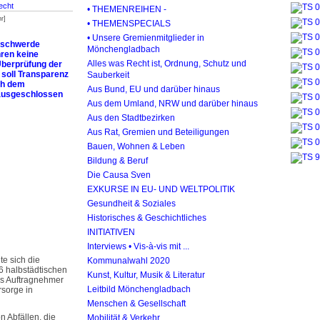
echt
• THEMENREIHEN -
r]
• THEMENSPECIALS
• Unsere Gremienmitglieder in
eschwerde
Mönchengladbach
hren keine
Alles was Recht ist, Ordnung, Schutz und
Überprüfung der
 soll Transparenz
Sauberkeit
ch dem
Aus Bund, EU und darüber hinaus
 ausgeschlossen
Aus dem Umland, NRW und darüber hinaus
Aus den Stadtbezirken
Aus Rat, Gremien und Beteiligungen
Bauen, Wohnen & Leben
Bildung & Beruf
Die Causa Sven
EXKURSE IN EU- UND WELTPOLITIK
Gesundheit & Soziales
Historisches & Geschichtliches
INITIATIVEN
Interviews • Vis-à-vis mit ...
te sich die
Kommunalwahl 2020
6 halbstädtischen
Kunst, Kultur, Musik & Literatur
 Auftrag­nehmer
Leitbild Mönchengladbach
rsorge in
Menschen & Gesellschaft
 Abfällen, die
Mobilität & Verkehr