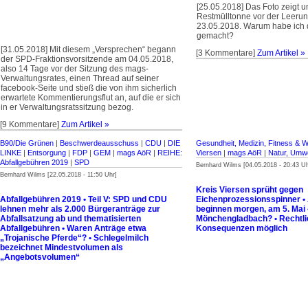
[25.05.2018] Das Foto zeigt 
Restmülltonne vor der Leerun
23.05.2018. Warum habe ich 
gemacht?
[31.05.2018] Mit diesem „Versprechen“ begann
[3 Kommentare]
Zum Artikel »
der SPD-Fraktionsvorsitzende am 04.05.2018,
also 14 Tage vor der Sitzung des mags-
Verwaltungsrates, einen Thread auf seiner
facebook-Seite und stieß die von ihm sicherlich
erwartete Kommentierungsflut an, auf die er sich
in er Verwaltungsratssitzung bezog.
[9 Kommentare]
Zum Artikel »
B90/Die Grünen
|
Beschwerdeausschuss
|
CDU
|
DIE
Gesundheit, Medizin, Fitness & W
LINKE
|
Entsorgung
|
FDP
|
GEM
|
mags AöR
|
REIHE:
Viersen
|
mags AöR
|
Natur, Umwe
Abfallgebühren 2019
|
SPD
Bernhard Wilms [04.05.2018 - 20:43 Uh
Bernhard Wilms [22.05.2018 - 11:50 Uhr]
Kreis Viersen sprüht gegen
Abfallgebühren 2019 • Teil V: SPD und CDU
Eichenprozessionsspinner • 
lehnen mehr als 2.000 Bürgeranträge zur
beginnen morgen, am 5. Mai
Abfallsatzung ab und thematisierten
Mönchengladbach? • Rechtl
Abfallgebühren • Waren Anträge etwa
Konsequenzen möglich
„Trojanische Pferde“? • Schlegelmilch
bezeichnet Mindestvolumen als
„Angebotsvolumen“