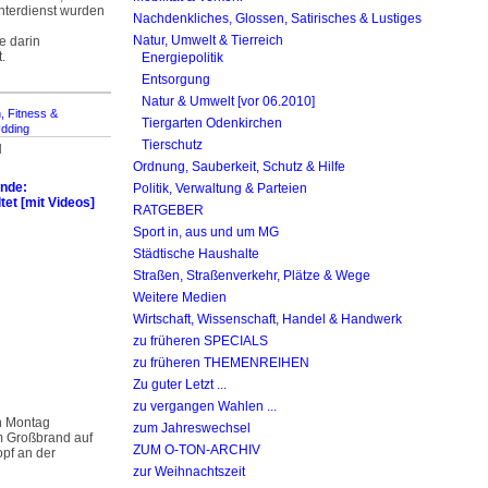
nterdienst wurden
Nachdenkliches, Glossen, Satirisches & Lustiges
Natur, Umwelt & Tierreich
e darin
.
Energiepolitik
Entsorgung
Natur & Umwelt [vor 06.2010]
, Fitness &
Tiergarten Odenkirchen
Üdding
Tierschutz
]
Ordnung, Sauberkeit, Schutz & Hilfe
nde:
Politik, Verwaltung & Parteien
et [mit Videos]
RATGEBER
Sport in, aus und um MG
Städtische Haushalte
Straßen, Straßenverkehr, Plätze & Wege
Weitere Medien
Wirtschaft, Wissenschaft, Handel & Handwerk
zu früheren SPECIALS
zu früheren THEMENREIHEN
Zu guter Letzt ...
zu vergangen Wahlen ...
n Montag
zum Jahreswechsel
 Groß­brand auf
ZUM O-TON-ARCHIV
pf an der
zur Weihnachtszeit