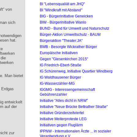
BI "Lebensqualiät am JHQ"
ft“ von
BI "Windkraft mit Abstand"
BIG - Bürgerinitiative Geneicken
 man sich
BIW - Bürgerinitiative Wanlo
BUND - Bund für Umwelt und Naturschutz
Bürger-Aktion Umweltschutz - BAUM
 notwendigen
iesen hat.
Bürgeraktion "Theater:JA"
BWB - Besorgte Wickrather Bürger
te
Europäische Initiativen
aftwerken
 die
Gegen "Giesenkirchen 2015"
ftwerken
IG Friedrich-Ebert-Straße
IG Schürenweg, Initiative Quartier Windberg
e. Man bietet
IG Waldhausener Bürger
IG-Wasserzähler-MG
m Erdgas
IGGMG - Interessengemeinschaft
Gebührenzahler
Initiative "Alles dicht in NRW"
ig entwickelt
m auf der
Initiative "Neue Brücke Bettrather Straße"
Initiative Gründerzeitviertel
Initiative Meiterproteste LEG
Initiativen gegen Fluglärm
IPPNW - Internationalen Ärzte ... in sozialer
icht zur
Verantwortung e.V.