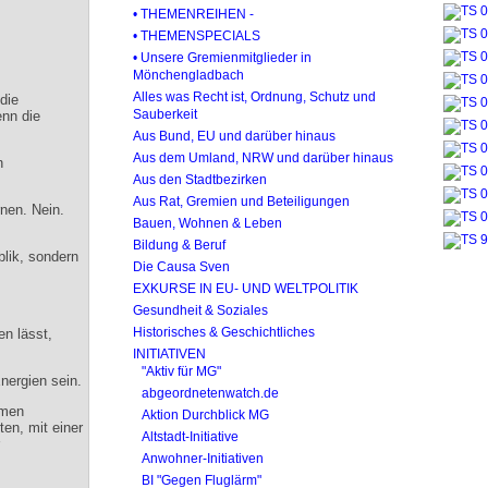
• THEMENREIHEN -
• THEMENSPECIALS
• Unsere Gremienmitglieder in
Mönchengladbach
Alles was Recht ist, Ordnung, Schutz und
die
Sauberkeit
nn die
Aus Bund, EU und darüber hinaus
Aus dem Umland, NRW und darüber hinaus
n
Aus den Stadtbezirken
Aus Rat, Gremien und Beteiligungen
nen. Nein.
Bauen, Wohnen & Leben
Bildung & Beruf
blik, sondern
Die Causa Sven
EXKURSE IN EU- UND WELTPOLITIK
Gesundheit & Soziales
Historisches & Geschichtliches
n lässt,
INITIATIVEN
"Aktiv für MG"
nergien sein.
abgeordnetenwatch.de
hmen
Aktion Durchblick MG
en, mit einer
Altstadt-Initiative
Anwohner-Initiativen
BI "Gegen Fluglärm"