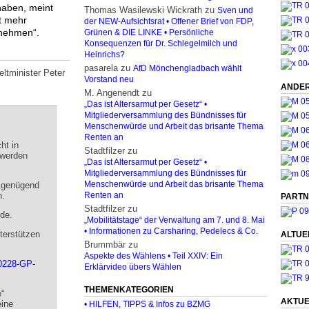
 haben, meint
Thomas Wasilewski Wickrath
zu
Sven und
t mehr
der NEW-Aufsichtsrat • Offener Brief von FDP,
 nehmen“.
Grünen & DIE LINKE • Persönliche
Konsequenzen für Dr. Schlegelmilch und
Heinrichs?
pasarela
zu
AfD Mönchengladbach wählt
ltminister Peter
Vorstand neu
ANDER
M. Angenendt
zu
„Das ist Altersarmut per Gesetz“ •
Mitgliederversammlung des Bündnisses für
Menschenwürde und Arbeit das brisante Thema
Renten an
ht in
Stadtfilzer
zu
 werden
„Das ist Altersarmut per Gesetz“ •
Mitgliederversammlung des Bündnisses für
s genügend
Menschenwürde und Arbeit das brisante Thema
n.
Renten an
PARTN
Stadtfilzer
zu
de.
„Mobilitätstage“ der Verwaltung am 7. und 8. Mai
• Informationen zu Carsharing, Pedelecs & Co.
terstützen
ALTUE
Brummbär
zu
Aspekte des Wählens • Teil XXIV: Ein
30228-GP-
Erklärvideo übers Wählen
THEMENKATEGORIEN
e“
AKTUE
eine
• HILFEN, TIPPS & Infos zu BZMG