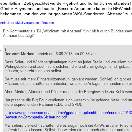
ebenfalls im Zelt gesichtet wurde – gehört und hoffentlich verstanden
Günter Heymanns und sagte: „Bessere Argumente kann die NEW nich
bekommen, von den von ihr geplanten WKA-Standorten „Abstand“ zu
Artikel per eMail versenden
|
Drucken
Ein Kommentar zu “BI „Windkraft mit Abstand“ fühlt sich durch Bundesumwe
Altmaier bestätigt”
1.
Der vom Morken
schrieb am 6.09.2013 um 09:38 Uhr:
Dass Solar- und Windenergieanlagen nicht an jeder Stelle und vor allem nic
Wohngebieten und auch nicht solchen, die ländlicher gelegen sind, gebaut
müssen, versteht sich von selbst.
Da muss mit mehr Fingerspitzengefühl geplant werden. Schließlich gibt e
Flächen, die sich außerhalb anbieten, wo solche Anlagen niemanden störe
Aber: Merkel, Altmaier und Rösler machen die Energiewende zur Kohlewen
Hauptsache die Big Four verdienen sich weiterhin ‘ne goldene Nase und un
die entsprechenden Parteien (CDU und SPD).
http://www.greenpeace.de/fileadmin/gpd/user_upload/themen/energie/201
Bewertung-Strompreis-Sicherung.pdf
Mal sehen, vielleicht schaffen die es sogar noch die AKWs in „alter Frisch
auferstehen zu lassen. Selbst das werden die uns noch als super und als 