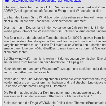
http://de.wikipedia.org/wiki/Geschichte_der_Photovoltaik
Zitat aus: „Deutsche Energiepolitik in Vergangenheit, Gegenwart und Zukun
ADEW (Arbeitsgemeinschaft Deutsche Energie- und Wirtschaftspolitik):
„Es hat also keinen Sinn, Windräder oder Solarzellen zu entwickeln, wenn
nicht auch um die dazu passende Speichertechnik kümmert.
Dies hat man in Deutschland in den vergangenen Jahrzehnten nicht in der
Weise getan, obwohl die Wissenschaft die Politiker dauernd darauf hingew
Das führt nun zu der absurden Tatsache, dass für 1000 Megawatt installier
Windkraftleistung fast die gleiche Kraftwerkleistung in Form von Erdgaskr
vorgehalten werden muss für den Fall eventueller Windflauten – damit sind
erneuerbaren Energien völlig überflüssig: man kann den Strom mit Gaskra
allein produzieren.
Bei Starkwind weiß man nicht, wohin mit der erzeugten elektrischen Energi
sie teilweise zum Nulltarif an der Strombörse in Leipzig an.
Natürlich könnte man damit Wasserstoff erzeugen und speichern oder de
zumischen. Aber man tut es nicht!
Neben der Solar- und Windenergietechnik hätte die Wasserstofftechnik züg
werden müssen, um zu einem nachhaltigen und realistischen Energiesyste
Basis von erneuerbaren Energien zu kommen.
Die Politik hat dies nicht zur Kenntnis genommen, ebensowenig wie die
Weiterentwicklung der Wasserstofftechnik zur Methanoltechnik.“
Bleibt nur noch die Frage WARUM die Politik diese Thematik/Problematik n