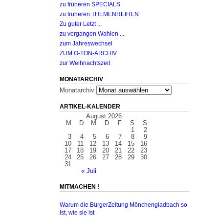
zu früheren SPECIALS
zu früheren THEMENREIHEN
Zu guter Letzt ...
zu vergangen Wahlen ...
zum Jahreswechsel
ZUM O-TON-ARCHIV
zur Weihnachtszeit
MONATARCHIV
Monatarchiv
ARTIKEL-KALENDER
August 2026
M
D
M
D
F
S
S
1
2
3
4
5
6
7
8
9
10
11
12
13
14
15
16
17
18
19
20
21
22
23
24
25
26
27
28
29
30
31
« Juli
MITMACHEN !
Warum die BürgerZeitung Mönchengladbach so
ist, wie sie ist