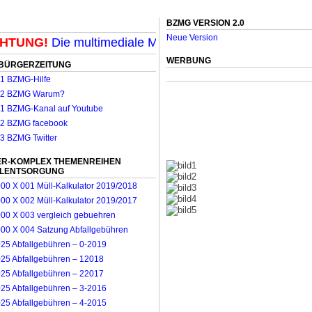
BZMG VERSION 2.0
Neue Version
TUNG!
Die multimediale Mit-Mach-Zeitung für Möncheng
WERBUNG
BÜRGERZEITUNG
R-KOMPLEX THEMENREIHEN
LLENTSORGUNG