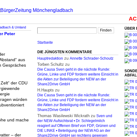
ACH
ladbach & Umland
ÜBER 
r Peter
Startseite
DIE JÜNGSTEN KOMMENTARE
der
zu
Hauptredaktion
Annette Schrader-Schoutz
 Abstand“ aus
Torben Schultz
zu
en Gespräches
Die Causa Sven geht in die nächste Runde:
SONDE
Grüne, Linke und FDP fordern weitere Einsicht in
ABFA
die Akten zur Beteiligung der NEW an der
n Zelt“ der CDU
Share2Drive GmbH
ergiewende
H.Haupts
zu
nergie
Die Causa Sven geht in die nächste Runde:
itragen würden
Grüne, Linke und FDP fordern weitere Einsicht in
ubventioniert
die Akten zur Beteiligung der NEW an der
Share2Drive GmbH
Thomas Wasilewski Wickrath
zu
Sven und
 Höhe und mache
der NEW-Aufsichtsrat • Dr. Schlegelmilch
reagiert auf Offenen Brief von FDP, Grünen und
DIE LINKE • Beteiligung der NEW AG an der
atter – der
Share2Drive GmbH sei rechtens gewesen