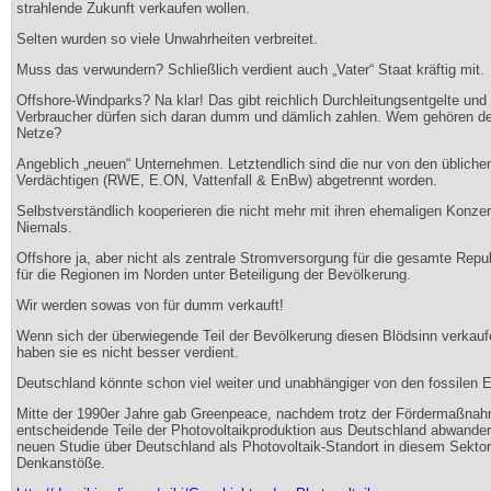
strahlende Zukunft verkaufen wollen.
Selten wurden so viele Unwahrheiten verbreitet.
Muss das verwundern? Schließlich verdient auch „Vater“ Staat kräftig mit.
Offshore-Windparks? Na klar! Das gibt reichlich Durchleitungsentgelte und 
Verbraucher dürfen sich daran dumm und dämlich zahlen. Wem gehören de
Netze?
Angeblich „neuen“ Unternehmen. Letztendlich sind die nur von den übliche
Verdächtigen (RWE, E.ON, Vattenfall & EnBw) abgetrennt worden.
Selbstverständlich kooperieren die nicht mehr mit ihren ehemaligen Konzer
Niemals.
Offshore ja, aber nicht als zentrale Stromversorgung für die gesamte Repu
für die Regionen im Norden unter Beteiligung der Bevölkerung.
Wir werden sowas von für dumm verkauft!
Wenn sich der überwiegende Teil der Bevölkerung diesen Blödsinn verkaufe
haben sie es nicht besser verdient.
Deutschland könnte schon viel weiter und unabhängiger von den fossilen E
Mitte der 1990er Jahre gab Greenpeace, nachdem trotz der Fördermaßna
entscheidende Teile der Photovoltaikproduktion aus Deutschland abwandert
neuen Studie über Deutschland als Photovoltaik-Standort in diesem Sektor
Denkanstöße.