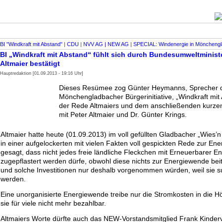
BI "Windkraft mit Abstand"
|
CDU
|
NVV AG | NEW AG
|
SPECIAL: Windenergie in Möncheng
BI „Windkraft mit Abstand“ fühlt sich durch Bundesumweltministe
Altmaier bestätigt
Hauptredaktion [01.09.2013 - 19:16 Uhr]
Dieses Resümee zog Günter Heymanns, Sprecher 
Mönchengladbacher Bürgerinitiative, „Windkraft mit
der Rede Altmaiers und dem anschließenden kurz
mit Peter Altmaier und Dr. Günter Krings.
Altmaier hatte heute (01.09.2013) im voll gefüllten Gladbacher „Wies’
in einer aufgelockerten mit vielen Fakten voll gespickten Rede zur En
gesagt, dass nicht jedes freie ländliche Fleckchen mit Erneuerbarer E
zugepflastert werden dürfe, obwohl diese nichts zur Energiewende be
und solche Investitionen nur deshalb vorgenommen würden, weil sie s
werden.
Eine unorganisierte Energiewende treibe nur die Stromkosten in die
sie für viele nicht mehr bezahlbar.
Altmaiers Worte dürfte auch das NEW-Vorstandsmitglied Frank Kinderv