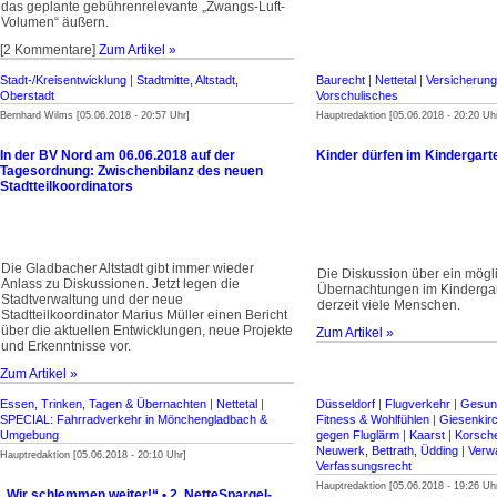
das geplante gebührenrelevante „Zwangs-Luft-
Volumen“ äußern.
[2 Kommentare]
Zum Artikel »
Stadt-/Kreisentwicklung
|
Stadtmitte, Altstadt,
Baurecht
|
Nettetal
|
Versicherung
Oberstadt
Vorschulisches
Bernhard Wilms [05.06.2018 - 20:57 Uhr]
Hauptredaktion [05.06.2018 - 20:20 Uh
In der BV Nord am 06.06.2018 auf der
Kinder dürfen im Kindergar
Tagesordnung: Zwischenbilanz des neuen
Stadtteilkoordinators
Die Gladbacher Altstadt gibt immer wieder
Die Diskussion über ein mögl
Anlass zu Diskussionen. Jetzt legen die
Übernachtungen im Kindergar
Stadtverwaltung und der neue
derzeit viele Menschen.
Stadtteilkoordinator Marius Müller einen Bericht
über die aktuellen Entwicklungen, neue Projekte
Zum Artikel »
und Erkenntnisse vor.
Zum Artikel »
Essen, Trinken, Tagen & Übernachten
|
Nettetal
|
Düsseldorf
|
Flugverkehr
|
Gesund
SPECIAL: Fahrradverkehr in Mönchengladbach &
Fitness & Wohlfühlen
|
Giesenkir
Umgebung
gegen Fluglärm
|
Kaarst
|
Korsch
Neuwerk, Bettrath, Üdding
|
Verwa
Hauptredaktion [05.06.2018 - 20:10 Uhr]
Verfassungsrecht
Hauptredaktion [05.06.2018 - 19:26 Uh
„Wir schlemmen weiter!“ • 2. NetteSpargel-