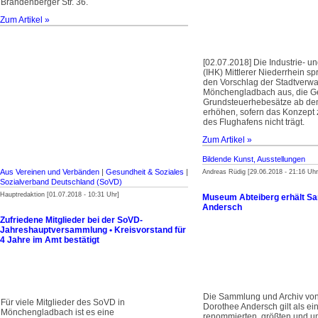
Brandenberger Str. 36.
Zum Artikel »
[02.07.2018] Die Industrie-
(IHK) Mittlerer Niederrhein sp
den Vorschlag der Stadtverwa
Mönchengladbach aus, die G
Grundsteuerhebesätze ab de
erhöhen, sofern das Konzept 
des Flughafens nicht trägt.
Zum Artikel »
Bildende Kunst, Ausstellungen
Aus Vereinen und Verbänden
|
Gesundheit & Soziales
|
Andreas Rüdig [29.06.2018 - 21:16 Uhr
Sozialverband Deutschland (SoVD)
Hauptredaktion [01.07.2018 - 10:31 Uhr]
Museum Abteiberg erhält S
Andersch
Zufriedene Mitglieder bei der SoVD-
Jahreshauptversammlung • Kreisvorstand für
4 Jahre im Amt bestätigt
Die Sammlung und Archiv von
Für viele Mitglieder des SoVD in
Dorothee Andersch gilt als ei
Mönchengladbach ist es eine
renommierten, größten und u