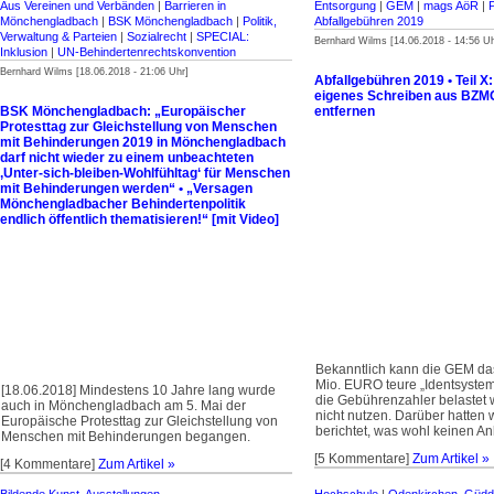
Aus Vereinen und Verbänden
|
Barrieren in
Entsorgung
|
GEM
|
mags AöR
|
Mönchengladbach
|
BSK Mönchengladbach
|
Politik,
Abfallgebühren 2019
Verwaltung & Parteien
|
Sozialrecht
|
SPECIAL:
Bernhard Wilms [14.06.2018 - 14:56 Uh
Inklusion
|
UN-Behinderten­rechtskonvention
Bernhard Wilms [18.06.2018 - 21:06 Uhr]
Abfallgebühren 2019 • Teil X
eigenes Schreiben aus BZMG
BSK Mönchengladbach: „Europäischer
entfernen
Protesttag zur Gleichstellung von Menschen
mit Behinderungen 2019 in Mönchengladbach
darf nicht wieder zu einem unbeachteten
‚Unter-sich-bleiben-Wohlfühltag‘ für Menschen
mit Behinderungen werden“ • „Versagen
Mönchenglad­bacher Behindertenpolitik
endlich öffentlich thematisieren!“ [mit Video]
Bekanntlich kann die GEM da
Mio. EURO teure „Identsyste
[18.06.2018] Mindestens 10 Jahre lang wurde
die Gebührenzahler belastet
auch in Mönchengladbach am 5. Mai der
nicht nutzen. Darüber hatten w
Europäische Protesttag zur Gleichstellung von
berichtet, was wohl keinen An
Menschen mit Behinderungen begangen.
[5 Kommentare]
Zum Artikel »
[4 Kommentare]
Zum Artikel »