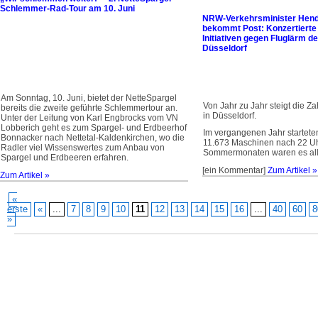
Schlemmer-Rad-Tour am 10. Juni
NRW-Verkehrsminister Hend
bekommt Post: Konzertierte
Initiativen gegen Fluglärm d
Düsseldorf
Am Sonntag, 10. Juni, bietet der NetteSpargel
Von Jahr zu Jahr steigt die Za
bereits die zweite geführte Schlemmertour an.
in Düsseldorf.
Unter der Leitung von Karl Engbrocks vom VN
Lobberich geht es zum Spargel- und Erdbeerhof
Im vergangenen Jahr startete
Bonnacker nach Nettetal-Kaldenkirchen, wo die
11.673 Maschinen nach 22 Uh
Radler viel Wissenswertes zum Anbau von
Sommermonaten waren es all
Spargel und Erdbeeren erfahren.
[ein Kommentar]
Zum Artikel »
Zum Artikel »
«
erste
«
...
7
8
9
10
11
12
13
14
15
16
...
40
60
8
»