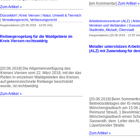
[ein Kommentar]
Zum Artikel »
Zum Artikel »
Düsseldorf
|
Kreis Viersen
|
Natur, Umwelt & Tierreich
|
Verwaltungsrecht, Verfassungsrecht
Arbeitslosenzentrum (ALZ)
|
Arbe
Vereinen und Verbänden
|
Gesund
Hauptredaktion [20.06.2018 - 14:05 Uhr]
Stadtmitte, Altstadt, Oberstadt
Hauptredaktion [20.06.2018 - 13:55 Uh
Reitwegeregelung für die Waldgebiete im
Kreis Viersen rechtswidrig
Metaller unterstützen Arbei
(ALZ) mit Zuwendung für den
[20.06.2018] Die Allgemeinverfügung des
Kreises Viersen vom 22. März 2018, mit der das
Reiten in einzelnen Waldgebieten des Kreises
auf gekennzeichnete Reitwege beschränkt
wurde, ist rechtswidrig.
Zum Artikel »
[20.06.2018] Beim Sommerfest
Betriebsrätetages der IG meta
Mönchengladbach am 15.06.2
Reimund Strauß, 1.Bevollmäc
Mönchengladbach einen Sche
Sasserath, dem Leiter des AL
Lüpertzender Straße.
Zum Artikel »