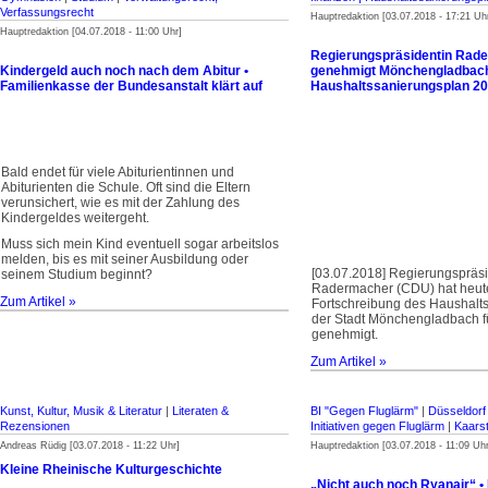
Verfassungsrecht
Hauptredaktion [03.07.2018 - 17:21 Uh
Hauptredaktion [04.07.2018 - 11:00 Uhr]
Regierungspräsidentin Rad
Kindergeld auch noch nach dem Abitur •
genehmigt Mönchengladbac
Familienkasse der Bundesanstalt klärt auf
Haushaltssanierungsplan 2
Bald endet für viele Abiturientinnen und
Abiturienten die Schule. Oft sind die Eltern
verunsichert, wie es mit der Zahlung des
Kindergeldes weitergeht.
Muss sich mein Kind eventuell sogar arbeitslos
melden, bis es mit seiner Ausbildung oder
[03.07.2018] Regierungspräsid
seinem Studium beginnt?
Radermacher (CDU) hat heut
Zum Artikel »
Fortschreibung des Haushalt
der Stadt Mönchengladbach f
genehmigt.
Zum Artikel »
Kunst, Kultur, Musik & Literatur
|
Literaten &
BI "Gegen Fluglärm"
|
Düsseldorf
Rezensionen
Initiativen gegen Fluglärm
|
Kaars
Andreas Rüdig [03.07.2018 - 11:22 Uhr]
Hauptredaktion [03.07.2018 - 11:09 Uhr
Kleine Rheinische Kulturgeschichte
„Nicht auch noch Ryanair“ • 