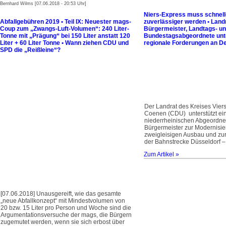
Bernhard Wilms [07.06.2018 - 20:53 Uhr]
Niers-Express muss schnell
Abfallgebühren 2019 • Teil IX: Neuester mags-
zuverlässiger werden • Land
Coup zum „Zwangs-Luft-Volumen“: 240 Liter-
Bürgermeister, Landtags- u
Tonne mit „Prägung“ bei 150 Liter anstatt 120
Bundestagsabgeordnete unt
Liter + 60 Liter Tonne • Wann ziehen CDU und
regionale Forderungen an D
SPD die „Reißleine“?
Der Landrat des Kreises Vier
Coenen (CDU) unterstützt eine
niederrheinischen Abgeordne
Bürgermeister zur Modernisi
zweigleisigen Ausbau und zur 
der Bahnstrecke Düsseldorf –
Zum Artikel »
[07.06.2018] Unausgereift, wie das gesamte
„neue Abfallkonzept“ mit Mindestvolumen von
20 bzw. 15 Liter pro Person und Woche sind die
Argumentationsversuche der mags, die Bürgern
zugemutet werden, wenn sie sich erbost über