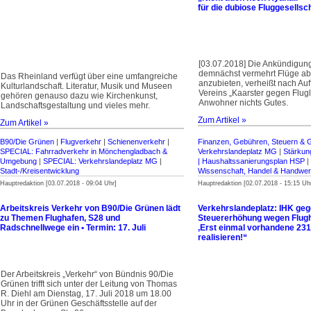
für die dubiose Fluggesellsc
[03.07.2018] Die Ankündigung
demnächst vermehrt Flüge ab
Das Rheinland verfügt über eine umfangreiche
anzubieten, verheißt nach Au
Kulturlandschaft. Literatur, Musik und Museen
Vereins „Kaarster gegen Fluglä
gehören genauso dazu wie Kirchenkunst,
Anwohner nichts Gutes.
Landschaftsgestaltung und vieles mehr.
Zum Artikel »
Zum Artikel »
B90/Die Grünen
|
Flugverkehr
|
Schienenverkehr
|
Finanzen, Gebühren, Steuern & 
SPECIAL: Fahrradverkehr in Mönchengladbach &
Verkehrslandeplatz MG
|
Stärkung
Umgebung
|
SPECIAL: Verkehrslandeplatz MG
|
| Haus­halts­sanierungsplan HSP
|
Stadt-/Kreisentwicklung
Wissenschaft, Handel & Handwe
Hauptredaktion [03.07.2018 - 09:04 Uhr]
Hauptredaktion [02.07.2018 - 15:15 Uh
Arbeitskreis Verkehr von B90/Die Grünen lädt
Verkehrslandeplatz: IHK ge
zu Themen Flughafen, S28 und
Steuererhöhung wegen Flugh
Radschnellwege ein • Termin: 17. Juli
‚Erst einmal vorhandene 2
realisieren!“
Der Arbeitskreis „Verkehr“ von Bündnis 90/Die
Grünen trifft sich unter der Leitung von Thomas
R. Diehl am Dienstag, 17. Juli 2018 um 18.00
Uhr in der Grünen Geschäftsstelle auf der