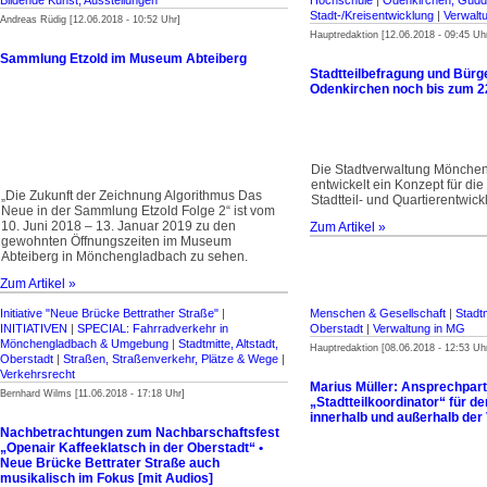
Bildende Kunst, Ausstellungen
Hochschule
|
Odenkirchen, Güdd
Stadt-/Kreisentwicklung
|
Verwalt
Andreas Rüdig [12.06.2018 - 10:52 Uhr]
Hauptredaktion [12.06.2018 - 09:45 Uh
Sammlung Etzold im Museum Abteiberg
Stadtteilbefragung und Bür
Odenkirchen noch bis zum 22
Die Stadtverwaltung Mönche
entwickelt ein Konzept für die 
„Die Zukunft der Zeichnung Algorithmus Das
Stadtteil- und Quartierentwick
Neue in der Sammlung Etzold Folge 2“ ist vom
10. Juni 2018 – 13. Januar 2019 zu den
Zum Artikel »
gewohnten Öffnungszeiten im Museum
Abteiberg in Mönchengladbach zu sehen.
Zum Artikel »
Initiative "Neue Brücke Bettrather Straße"
|
Menschen & Gesellschaft
|
Stadtm
INITIATIVEN
|
SPECIAL: Fahrradverkehr in
Oberstadt
|
Verwaltung in MG
Mönchengladbach & Umgebung
|
Stadtmitte, Altstadt,
Hauptredaktion [08.06.2018 - 12:53 Uh
Oberstadt
|
Straßen, Straßenverkehr, Plätze & Wege
|
Verkehrsrecht
Marius Müller: Ansprechpar
Bernhard Wilms [11.06.2018 - 17:18 Uhr]
„Stadtteilkoordinator“ für de
innerhalb und außerhalb der
Nachbetrachtungen zum Nachbarschaftsfest
„Openair Kaffeeklatsch in der Oberstadt“ •
Neue Brücke Bettrater Straße auch
musikalisch im Fokus [mit Audios]