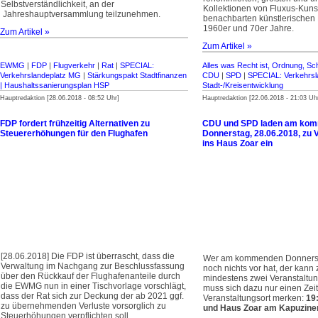
Selbstverständlichkeit, an der
Kollektionen von Fluxus-Kuns
Jahreshauptversammlung teilzunehmen.
benachbarten künstlerische
1960er und 70er Jahre.
Zum Artikel »
Zum Artikel »
EWMG
|
FDP
|
Flugverkehr
|
Rat
|
SPECIAL:
Alles was Recht ist, Ordnung, Sc
Verkehrslandeplatz MG
|
Stärkungspakt Stadt­finanzen
CDU
|
SPD
|
SPECIAL: Verkehrsl
| Haus­halts­sanierungsplan HSP
Stadt-/Kreisentwicklung
Hauptredaktion [28.06.2018 - 08:52 Uhr]
Hauptredaktion [22.06.2018 - 21:03 Uh
FDP fordert frühzeitig Alternativen zu
CDU und SPD laden am ko
Steuererhöhungen für den Flughafen
Donnerstag, 28.06.2018, zu 
ins Haus Zoar ein
[28.06.2018] Die FDP ist überrascht, dass die
Wer am kommenden Donnerst
Verwaltung im Nachgang zur Beschlussfassung
noch nichts vor hat, der kann
über den Rückkauf der Flughafenanteile durch
mindestens zwei Veranstaltu
die EWMG nun in einer Tischvorlage vorschlägt,
muss sich dazu nur einen Zei
dass der Rat sich zur Deckung der ab 2021 ggf.
Veranstaltungsort merken:
19
zu übernehmenden Verluste vorsorglich zu
und Haus Zoar am Kapuziner
Steuerhöhungen verpflichten soll.