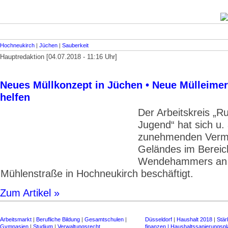
Hochneukirch
|
Jüchen
|
Sauberkeit
Hauptredaktion [04.07.2018 - 11:16 Uhr]
Neues Müllkonzept in Jüchen • Neue Mülleimer
helfen
Der Arbeitskreis „R
Jugend“ hat sich u. 
zunehmenden Vermü
Geländes im Bereic
Wendehammers an 
Mühlenstraße in Hochneukirch beschäftigt.
Zum Artikel »
Arbeitsmarkt
|
Berufliche Bildung
|
Gesamtschulen
|
Düsseldorf
|
Haushalt 2018
|
Stär
Gymnasien
|
Studium
|
Verwaltungsrecht,
finanzen | Haus­halts­sanierungs