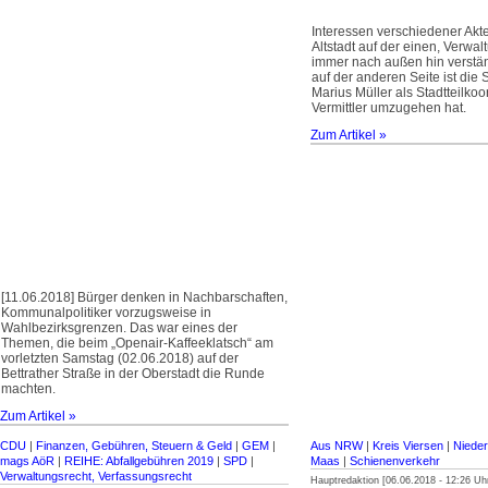
Interessen verschiedener Akt
Altstadt auf der einen, Verwal
immer nach außen hin verstä
auf der anderen Seite ist die S
Marius Müller als Stadtteilkoo
Vermittler umzugehen hat.
Zum Artikel »
[11.06.2018] Bürger denken in Nachbarschaften,
Kommunalpolitiker vorzugsweise in
Wahlbezirksgrenzen. Das war eines der
Themen, die beim „Openair-Kaffeeklatsch“ am
vorletzten Samstag (02.06.2018) auf der
Bettrather Straße in der Oberstadt die Runde
machten.
Zum Artikel »
CDU
|
Finanzen, Gebühren, Steuern & Geld
|
GEM
|
Aus NRW
|
Kreis Viersen
|
Nieder
mags AöR
|
REIHE: Abfallgebühren 2019
|
SPD
|
Maas
|
Schienenverkehr
Verwaltungsrecht, Verfassungsrecht
Hauptredaktion [06.06.2018 - 12:26 Uh