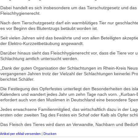
Dabei handelt es sich insbesondere um das Tierschutzgesetz und das
Fleischhygienerecht.
Nach dem Tierschutzgesetz darf ein warmblütiges Tier nur geschlacht
es vor Beginn des Blutentzugs betäubt worden ist.
Seit vielen Jahren wird das bewährte und von allen Beteiligten akzepti
der Elektro-Kurzzeitbetäubung angewandt.
Darüber hinaus sieht das Fleischhygienerecht vor, dass die Tiere vor 
Schlachtung amtlich untersucht werden.
„Dank der guten Organisation der Schlachtungen im Rhein-Kreis Neus
vergangenen Jahren trotz der Vielzahl der Schlachtungen keinerlei Pr
berichtet Schäfer.
Die Festlegung des Opferfestes unterliegt den Besonderheiten des is
Kalenders und wandert jedes Jahr um zehn Tage nach vorn. „Kurban
erfordert auch von den Muslimen in Deutschland eine besondere Spe
Jedes erwachsene Familienmitglied, das wirtschaftlich dazu in der Lage
ersten oder zweiten Tag des Festes ein Schaf oder Kalb als Opfer schl
Das Fleisch des Tieres wird dann an Verwandte, Nachbarn und Bedürftig
Artikel per eMail versenden
|
Drucken