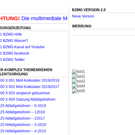
BZMG VERSION 2.0
Neue Version
UNG!
Die multimediale Mit-Mach-Zeitung für Mönchengl
WERBUNG
BÜRGERZEITUNG
R-KOMPLEX THEMENREIHEN
LLENTSORGUNG