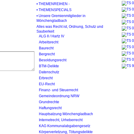
• THEMENREIHEN -
• THEMENSPECIALS
• Unsere Gremienmitglieder in
Mönchengladbach
Alles was Recht ist, Ordnung, Schutz und
Sauberkeit
ALG II / Hartz IV
Arbeitsrecht
Baurecht
Bergrecht
Besoldungsrecht
BTM-Delikte
Datenschutz
Erbrecht
EU-Recht
Finanz- und Steuerrecht
Gemeindeordnung NRW
Grundrechte
Haftungsrecht
Hauptsatzung Mönchengladbach
Internetrecht, Urheberrecht
KAG Kommunalabgabengesetz
Körperverletzung, Tötungsdelikte