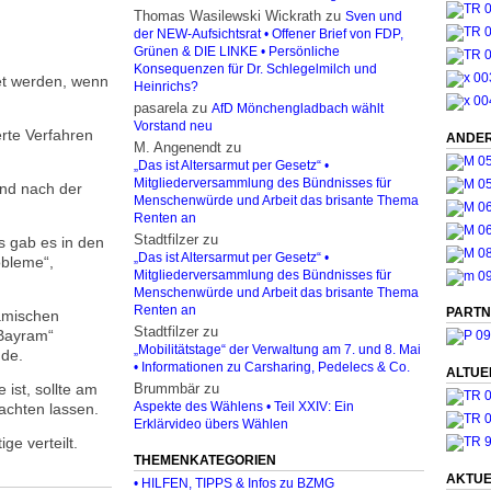
Thomas Wasilewski Wickrath
zu
Sven und
der NEW-Aufsichtsrat • Offener Brief von FDP,
Grünen & DIE LINKE • Persönliche
Konsequenzen für Dr. Schlegelmilch und
et werden, wenn
Heinrichs?
pasarela
zu
AfD Mönchengladbach wählt
Vorstand neu
erte Verfahren
ANDER
M. Angenendt
zu
„Das ist Altersarmut per Gesetz“ •
Mitgliederversammlung des Bündnisses für
und nach der
Menschenwürde und Arbeit das brisante Thema
Renten an
Stadtfilzer
zu
s gab es in den
„Das ist Altersarmut per Gesetz“ •
obleme“,
Mitgliederversammlung des Bündnisses für
Menschenwürde und Arbeit das brisante Thema
Renten an
PARTN
lamischen
Stadtfilzer
zu
-Bayram“
„Mobilitätstage“ der Verwaltung am 7. und 8. Mai
nde.
• Informationen zu Carsharing, Pedelecs & Co.
ALTUE
 ist, sollte am
Brummbär
zu
achten lassen.
Aspekte des Wählens • Teil XXIV: Ein
Erklärvideo übers Wählen
e verteilt.
THEMENKATEGORIEN
AKTUE
• HILFEN, TIPPS & Infos zu BZMG