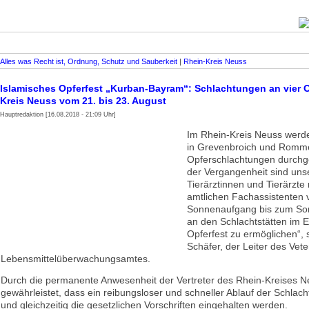
Alles was Recht ist, Ordnung, Schutz und Sauberkeit
|
Rhein-Kreis Neuss
Islamisches Opferfest „Kurban-Bayram“: Schlachtungen an vier O
Kreis Neuss vom 21. bis 23. August
Hauptredaktion [16.08.2018 - 21:09 Uhr]
Im Rhein-Kreis Neuss werde
in Grevenbroich und Romm
Opferschlachtungen durchge
der Vergangenheit sind uns
Tierärztinnen und Tierärzte
amtlichen Fachassistenten 
Sonnenaufgang bis zum So
an den Schlachtstätten im 
Opferfest zu ermöglichen“, 
Schäfer, der Leiter des Vete
Lebensmittelüberwachungsamtes.
Durch die permanente Anwesenheit der Vertreter des Rhein-Kreises Ne
gewährleistet, dass ein reibungsloser und schneller Ablauf der Schlach
und gleichzeitig die gesetzlichen Vorschriften eingehalten werden.