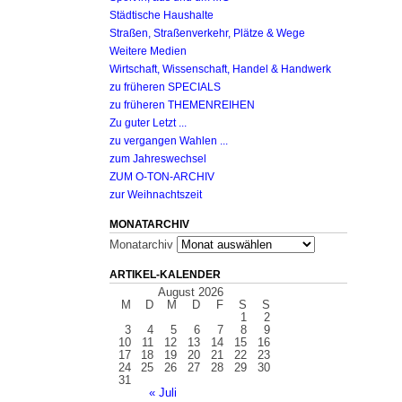
Städtische Haushalte
Straßen, Straßenverkehr, Plätze & Wege
Weitere Medien
Wirtschaft, Wissenschaft, Handel & Handwerk
zu früheren SPECIALS
zu früheren THEMENREIHEN
Zu guter Letzt ...
zu vergangen Wahlen ...
zum Jahreswechsel
ZUM O-TON-ARCHIV
zur Weihnachtszeit
MONATARCHIV
Monatarchiv
ARTIKEL-KALENDER
August 2026
M
D
M
D
F
S
S
1
2
3
4
5
6
7
8
9
10
11
12
13
14
15
16
17
18
19
20
21
22
23
24
25
26
27
28
29
30
31
« Juli