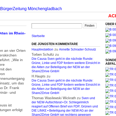
ACHT
ÜBER 
rten im Rhein-
Startseite
DIE JÜNGSTEN KOMMENTARE
zu
Hauptredaktion
Annette Schrader-Schoutz
n an vier Orten
Torben Schultz
zu
erskirchen
Die Causa Sven geht in die nächste Runde:
führt. „Wie in
SONDE
Grüne, Linke und FDP fordern weitere Einsicht in
ABFA
ere
die Akten zur Beteiligung der NEW an der
 mit den
Share2Drive GmbH
von
H.Haupts
zu
nnenuntergang
Die Causa Sven geht in die nächste Runde:
Einsatz, um das
Grüne, Linke und FDP fordern weitere Einsicht in
so Dr. Frank
die Akten zur Beteiligung der NEW an der
rinär- und
Share2Drive GmbH
Thomas Wasilewski Wickrath
zu
Sven und
der NEW-Aufsichtsrat • Dr. Schlegelmilch
uss ist
reagiert auf Offenen Brief von FDP, Grünen und
tungen erfolgt
DIE LINKE • Beteiligung der NEW AG an der
Share2Drive GmbH sei rechtens gewesen