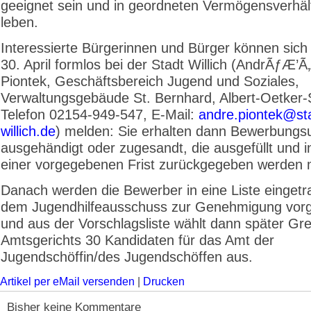
geeignet sein und in geordneten Vermögensverhäl
leben.
Interessierte Bürgerinnen und Bürger können sich
30. April formlos bei der Stadt Willich (AndrÃƒÆ’
Piontek, Geschäftsbereich Jugend und Soziales,
Verwaltungsge­bäude St. Bernhard, Albert-Oetker-S
Telefon 02154-949-547, E-Mail:
andre.piontek@st
willich.de
) melden: Sie erhalten dann Bewerbungs
ausgehändigt oder zugesandt, die ausgefüllt und i
einer vorgegebenen Frist zurückgegeben werden
Danach werden die Bewerber in eine Liste eingetr
dem Jugendhilfeausschuss zur Genehmigung vorge
und aus der Vorschlagsliste wählt dann später G
Amtsgerichts 30 Kandidaten für das Amt der
Jugendschöffin/des Jugendschöffen aus.
Artikel per eMail versenden
|
Drucken
Bisher keine Kommentare