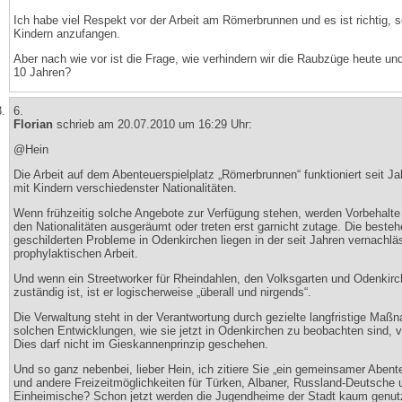
Ich habe viel Respekt vor der Arbeit am Römerbrunnen und es ist richtig, 
Kindern anzufangen.
Aber nach wie vor ist die Frage, wie verhindern wir die Raubzüge heute und 
10 Jahren?
6.
Florian
schrieb am 20.07.2010 um 16:29 Uhr:
@Hein
Die Arbeit auf dem Abenteuerspielplatz „Römerbrunnen“ funktioniert seit J
mit Kindern verschiedenster Nationalitäten.
Wenn frühzeitig solche Angebote zur Verfügung stehen, werden Vorbehalt
den Nationalitäten ausgeräumt oder treten erst garnicht zutage. Die beste
geschilderten Probleme in Odenkirchen liegen in der seit Jahren vernachlä
prophylaktischen Arbeit.
Und wenn ein Streetworker für Rheindahlen, den Volksgarten und Odenkir
zuständig ist, ist er logischerweise „überall und nirgends“.
Die Verwaltung steht in der Verantwortung durch gezielte langfristige Ma
solchen Entwicklungen, wie sie jetzt in Odenkirchen zu beobachten sind, 
Dies darf nicht im Gieskannenprinzip geschehen.
Und so ganz nebenbei, lieber Hein, ich zitiere Sie „ein gemeinsamer Abente
und andere Freizeitmöglichkeiten für Türken, Albaner, Russland-Deutsche 
Einheimische? Schon jetzt werden die Jugendheime der Stadt kaum genutzt