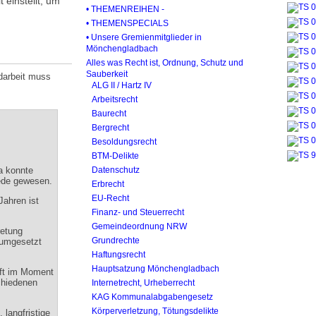
 einstellt, um
• THEMENREIHEN -
• THEMENSPECIALS
• Unsere Gremienmitglieder in
Mönchengladbach
Alles was Recht ist, Ordnung, Schutz und
Sauberkeit
darbeit muss
ALG II / Hartz IV
Arbeitsrecht
Baurecht
Bergrecht
Besoldungsrecht
BTM-Delikte
a konnte
Datenschutz
Rede gewesen.
Erbrecht
EU-Recht
Jahren ist
Finanz- und Steuerrecht
Gemeindeordnung NRW
retung
Grundrechte
 umgesetzt
Haftungsrecht
Hauptsatzung Mönchengladbach
äuft im Moment
chiedenen
Internetrecht, Urheberrecht
KAG Kommunalabgabengesetz
Körperverletzung, Tötungsdelikte
 langfristige