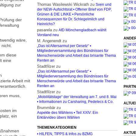
Thomas Wasilewski Wickrath
zu
ltigung zur
Sven und
der NEW-Aufsichtsrat • Offener Brief von FDP,
Grünen & DIE LINKE • Persönliche
Prüfung der
Konsequenzen für Dr. Schlegelmilch und
Heinrichs?
Verwaltung
pasarela
zu
AfD Mönchengladbach wählt
Vorstand neu
ANDER
otwendig wäre,
M. Angenendt
zu
 nicht.
„Das ist Altersarmut per Gesetz“ •
Mitgliederversammlung des Bündnisses für
em diese
Menschenwürde und Arbeit das brisante Thema
t eine
Renten an
Stadtfilzer
zu
„Das ist Altersarmut per Gesetz“ •
n
Mitgliederversammlung des Bündnisses für
ierte Arbeit mit
Menschenwürde und Arbeit das brisante Thema
erantwortlich.
Renten an
PARTN
Stadtfilzer
zu
ieren muss,
„Mobilitätstage“ der Verwaltung am 7. und 8. Mai
• Informationen zu Carsharing, Pedelecs & Co.
ALTUE
Brummbär
zu
Kosten im
Aspekte des Wählens • Teil XXIV: Ein
platz, ein
Erklärvideo übers Wählen
THEMENKATEGORIEN
 Maßnahmen
AKTUE
• HILFEN, TIPPS & Infos zu BZMG