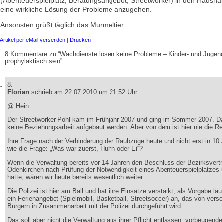
(Abenteuerspielplatz, Beratungsangebot, Streetworker) in den Haushalt
eine wirkliche Lösung der Probleme anzugehen.
Ansonsten grüßt täglich das Murmeltier.
Artikel per eMail versenden
|
Drucken
8 Kommentare zu “Wachdienste lösen keine Probleme – Kinder- und Jugen
prophylaktisch sein”
8.
Florian
schrieb am 22.07.2010 um 21:52 Uhr:
@ Hein
Der Streetworker Pohl kam im Frühjahr 2007 und ging im Sommer 2007. D
keine Beziehungsarbeit aufgebaut werden. Aber von dem ist hier nie die 
Ihre Frage nach der Verhinderung der Raubzüge heute und nicht erst in 10 
wie die Frage: „Was war zuerst, Huhn oder Ei“?
Wenn die Verwaltung bereits vor 14 Jahren den Beschluss der Bezirksvert
Odenkirchen nach Prüfung der Notwendigkeit eines Abenteuerspielplatzes
hätte, wären wir heute bereits wesentlich weiter.
Die Polizei ist hier am Ball und hat ihre Einsätze verstärkt, als Vorgabe l
ein Ferienangebot (Spielmobil, Basketball, Streetsoccer) an, das von vers
Bürgern in Zusammenarbeit mit der Polizei durchgeführt wird.
Das soll aber nicht die Verwaltung aus ihrer Pflicht entlassen, vorbeugende,