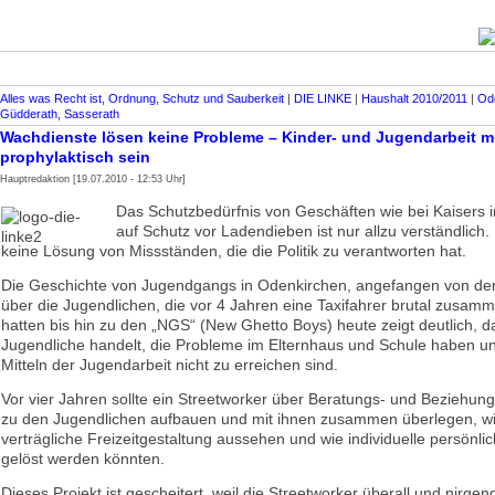
Alles was Recht ist, Ordnung, Schutz und Sauberkeit
|
DIE LINKE
|
Haushalt 2010/2011
|
Od
Güdderath, Sasserath
Wachdienste lösen keine Probleme – Kinder- und Jugendarbeit 
prophylaktisch sein
Hauptredaktion [19.07.2010 - 12:53 Uhr]
Das Schutzbedürfnis von Geschäften wie bei Kaisers 
auf Schutz vor Ladendieben ist nur allzu verständlich. 
keine Lösung von Missständen, die die Politik zu verantworten hat.
Die Geschichte von Jugendgangs in Odenkirchen, angefangen von d
über die Jugendlichen, die vor 4 Jahren eine Taxifahrer brutal zusa
hatten bis hin zu den „NGS“ (New Ghetto Boys) heute zeigt deutlich, d
Jugendliche handelt, die Probleme im Elternhaus und Schule haben u
Mitteln der Jugendarbeit nicht zu erreichen sind.
Vor vier Jahren sollte ein Streetworker über Beratungs- und Beziehung
zu den Jugendlichen aufbauen und mit ihnen zusammen überlegen, wie
verträgliche Freizeitgestaltung aussehen und wie individuelle persönl
gelöst werden könnten.
Dieses Projekt ist gescheitert, weil die Streetworker überall und nirgen