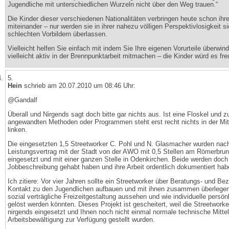
Jugendliche mit unterschiedlichen Wurzeln nicht über den Weg trauen.“
Die Kinder dieser verschiedenen Nationalitäten verbringen heute schon ihre
miteinander – nur werden sie in ihrer nahezu völligen Perspektivlosigkeit s
schlechten Vorbildern überlassen.
Vielleicht helfen Sie einfach mit indem Sie Ihre eigenen Vorurteile überwin
vielleicht aktiv in der Brennpunktarbeit mitmachen – die Kinder würd es fre
5.
Hein
schrieb am 20.07.2010 um 08:46 Uhr:
@Gandalf
Überall und Nirgends sagt doch bitte gar nichts aus. Ist eine Floskel und z
angewandten Methoden oder Programmen steht erst recht nichts in der Mitt
linken.
Die eingesetzten 1,5 Streetworker C. Pohl und N. Glasmacher wurden nac
Leistungsvertrag mit der Stadt von der AWO mit 0,5 Stellen am Römerbru
eingesetzt und mit einer ganzen Stelle in Odenkirchen. Beide werden doch
Jobbeschreibung gehabt haben und ihre Arbeit ordentlich dokumentiert hab
Ich zitiere: Vor vier Jahren sollte ein Streetworker über Beratungs- und Be
Kontakt zu den Jugendlichen aufbauen und mit ihnen zusammen überlegen
sozial verträgliche Freizeitgestaltung aussehen und wie individuelle persö
gelöst werden könnten. Dieses Projekt ist gescheitert, weil die Streetworke
nirgends eingesetzt und Ihnen noch nicht einmal normale technische Mittel
Arbeitsbewältigung zur Verfügung gestellt wurden.