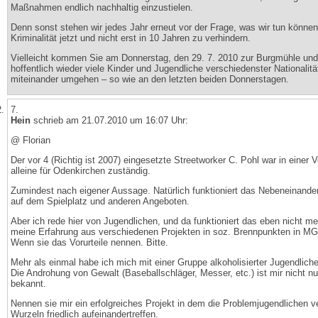
Maßnahmen endlich nachhaltig einzustielen.
Denn sonst stehen wir jedes Jahr erneut vor der Frage, was wir tun könne
Kriminalität jetzt und nicht erst in 10 Jahren zu verhindern.
Vielleicht kommen Sie am Donnerstag, den 29. 7. 2010 zur Burgmühle und 
hoffentlich wieder viele Kinder und Jugendliche verschiedenster Nationalität
miteinander umgehen – so wie an den letzten beiden Donnerstagen.
7.
Hein
schrieb am 21.07.2010 um 16:07 Uhr:
@ Florian
Der vor 4 (Richtig ist 2007) eingesetzte Streetworker C. Pohl war in einer Vo
alleine für Odenkirchen zuständig.
Zumindest nach eigener Aussage. Natürlich funktioniert das Nebeneinander
auf dem Spielplatz und anderen Angeboten.
Aber ich rede hier von Jugendlichen, und da funktioniert das eben nicht me
meine Erfahrung aus verschiedenen Projekten in soz. Brennpunkten in MG
Wenn sie das Vorurteile nennen. Bitte.
Mehr als einmal habe ich mich mit einer Gruppe alkoholisierter Jugendliche
Die Androhung von Gewalt (Baseballschläger, Messer, etc.) ist mir nicht nu
bekannt.
Nennen sie mir ein erfolgreiches Projekt in dem die Problemjugendlichen v
Wurzeln friedlich aufeinandertreffen.