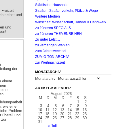
Städtische Haushalte
 Freizeit
Straßen, Straßenverkehr, Plätze & Wege
ich selbst und
Weitere Medien
Wirtschaft, Wissenschaft, Handel & Handwerk
den und
zu früheren SPECIALS
uen!
zu früheren THEMENREIHEN
Zu guter Letzt ...
zu vergangen Wahlen ...
zum Jahreswechsel
ZUM O-TON-ARCHIV
zur Weihnachtszeit
u
eilung der
MONATARCHIV
Monatarchiv
h einem
nnen
ARTIKEL-KALENDER
 eine
August 2026
en.
M
D
M
D
F
S
S
1
2
ziehungsarbeit
3
4
5
6
7
8
9
, wie eine
10
11
12
13
14
15
16
nliche Problem
17
18
19
20
21
22
23
r überall und
24
25
26
27
28
29
30
 zur
31
« Juli