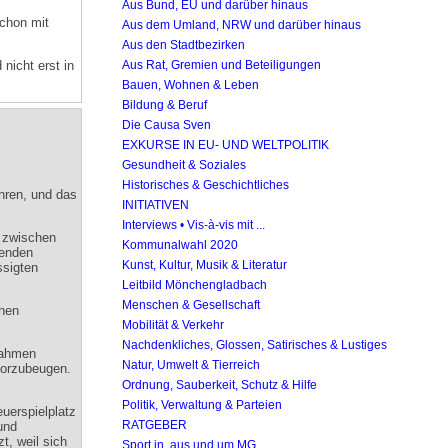
Aus Bund, EU und darüber hinaus
schon mit
Aus dem Umland, NRW und darüber hinaus
Aus den Stadtbezirken
nicht erst in
Aus Rat, Gremien und Beteiligungen
Bauen, Wohnen & Leben
Bildung & Beruf
Die Causa Sven
EXKURSE IN EU- UND WELTPOLITIK
Gesundheit & Soziales
Historisches & Geschichtliches
ahren, und das
INITIATIVEN
Interviews • Vis-à-vis mit ...
e zwischen
Kommunalwahl 2020
henden
Kunst, Kultur, Musik & Literatur
ssigten
Leitbild Mönchengladbach
Menschen & Gesellschaft
chen
Mobilität & Verkehr
Nachdenkliches, Glossen, Satirisches & Lustiges
ßnahmen
Natur, Umwelt & Tierreich
vorzubeugen.
Ordnung, Sauberkeit, Schutz & Hilfe
Politik, Verwaltung & Parteien
uerspielplatz
RATGEBER
und
, weil sich
Sport in, aus und um MG