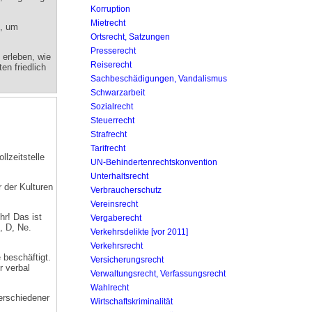
Korruption
Mietrecht
n, um
Ortsrecht, Satzungen
Presserecht
erleben, wie
Reiserecht
en friedlich
Sachbeschädigungen, Vandalismus
Schwarzarbeit
Sozialrecht
Steuerrecht
Strafrecht
Tarifrecht
llzeitstelle
UN-Behinderten­rechtskonvention
Unterhaltsrecht
 der Kulturen
Verbraucherschutz
Vereinsrecht
hr! Das ist
Vergaberecht
, D, Ne.
Verkehrsdelikte [vor 2011]
Verkehrsrecht
 beschäftigt.
Versicherungsrecht
r verbal
Verwaltungsrecht, Verfassungsrecht
Wahlrecht
erschiedener
Wirtschaftskriminalität