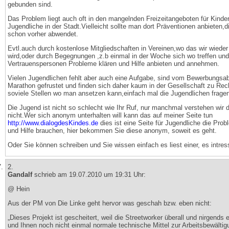
gebunden sind.
Das Problem liegt auch oft in den mangelnden Freizeitangeboten für Kinde
Jugendliche in der Stadt.Vielleicht sollte man dort Präventionen anbieten,
schon vorher abwendet.
Evtl.auch durch kostenlose Mitgliedschaften in Vereinen,wo das wir wieder
wird,oder durch Begegnungen ,z.b einmal in der Woche sich wo treffen und
Vertrauenspersonen Probleme klären und Hilfe anbieten und annehmen.
Vielen Jugendlichen fehlt aber auch eine Aufgabe, sind vom Bewerbungsa
Marathon gefrustet und finden sich daher kaum in der Gesellschaft zu Rec
soviele Stellen wo man ansetzen kann,einfach mal die Jugendlichen fragen
Die Jugend ist nicht so schlecht wie Ihr Ruf, nur manchmal verstehen wir di
nicht.Wer sich anonym unterhalten will kann das auf meiner Seite tun
http://www.dialogdesKindes.de
dies ist eine Seite für Jugendliche die Pro
und Hilfe brauchen, hier bekommen Sie diese anonym, soweit es geht.
Oder Sie können schreiben und Sie wissen einfach es liest einer, es intress
2.
Gandalf
schrieb am 19.07.2010 um 19:31 Uhr:
@ Hein
Aus der PM von Die Linke geht hervor was geschah bzw. eben nicht:
„Dieses Projekt ist gescheitert, weil die Streetworker überall und nirgends 
und Ihnen noch nicht einmal normale technische Mittel zur Arbeitsbewältig