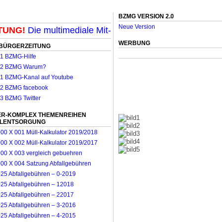
BZMG VERSION 2.0
Neue Version
G!
Die multimediale Mit-Mach-Zeitung für Mönchengladb
WERBUNG
BÜRGERZEITUNG
R-KOMPLEX THEMENREIHEN
LLENTSORGUNG