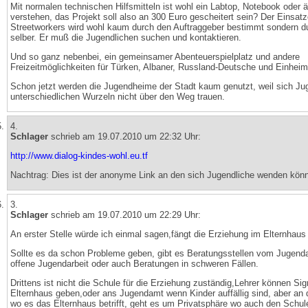
Mit normalen technischen Hilfsmitteln ist wohl ein Labtop, Notebook oder 
verstehen, das Projekt soll also an 300 Euro gescheitert sein? Der Einsatz
Streetworkers wird wohl kaum durch den Auftraggeber bestimmt sondern d
selber. Er muß die Jugendlichen suchen und kontaktieren.
Und so ganz nebenbei, ein gemeinsamer Abenteuerspielplatz und andere
Freizeitmöglichkeiten für Türken, Albaner, Russland-Deutsche und Einhei
Schon jetzt werden die Jugendheime der Stadt kaum genutzt, weil sich Ju
unterschiedlichen Wurzeln nicht über den Weg trauen.
4.
Schlager
schrieb am 19.07.2010 um 22:32 Uhr:
http://www.dialog-kindes-wohl.eu.tf
Nachtrag: Dies ist der anonyme Link an den sich Jugendliche wenden kön
3.
Schlager
schrieb am 19.07.2010 um 22:29 Uhr:
An erster Stelle würde ich einmal sagen,fängt die Erziehung im Elternhaus
Sollte es da schon Probleme geben, gibt es Beratungsstellen vom Jugend
offene Jugendarbeit oder auch Beratungen in schweren Fällen.
Drittens ist nicht die Schule für die Erziehung zuständig,Lehrer können Si
Elternhaus geben,oder ans Jugendamt wenn Kinder auffällig sind, aber an
wo es das Elternhaus betrifft, geht es um Privatsphäre wo auch den Schu