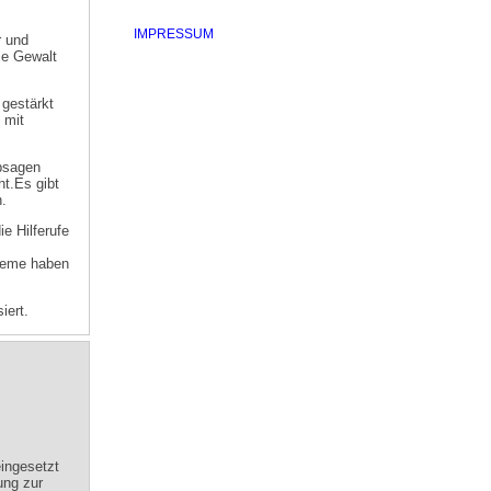
IMPRESSUM
r und
die Gewalt
 gestärkt
 mit
bsagen
ht.Es gibt
.
e Hilferufe
bleme haben
iert.
eingesetzt
ung zur