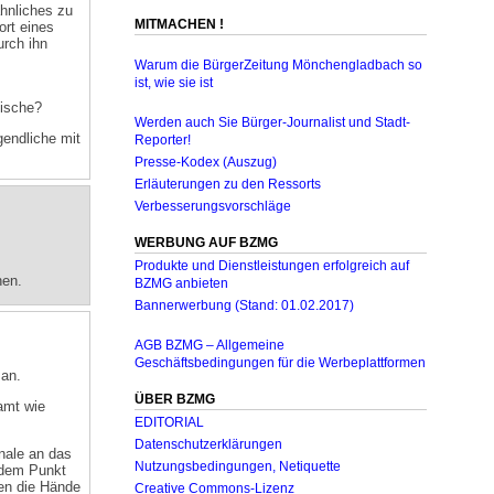
ähnliches zu
MITMACHEN !
ort eines
urch ihn
Warum die BürgerZeitung Mönchengladbach so
ist, wie sie ist
mische?
Werden auch Sie Bürger-Journalist und Stadt-
gendliche mit
Reporter!
Presse-Kodex (Auszug)
Erläuterungen zu den Ressorts
Verbesserungsvorschläge
WERBUNG AUF BZMG
Produkte und Dienstleistungen erfolgreich auf
nen.
BZMG anbieten
Bannerwerbung (Stand: 01.02.2017)
AGB BZMG – Allgemeine
Geschäftsbedingungen für die Werbeplattformen
 an.
ÜBER BZMG
amt wie
EDITORIAL
Datenschutzerklärungen
gnale an das
Nutzungsbedingungen, Netiquette
 dem Punkt
len die Hände
Creative Commons-Lizenz