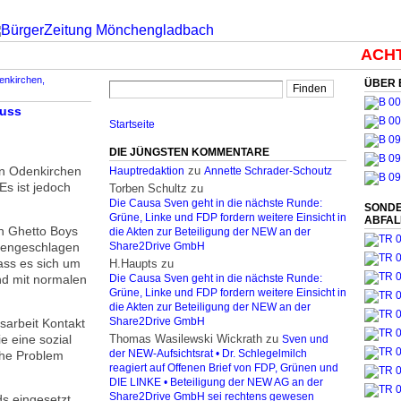
ACHTUN
enkirchen,
ÜBER 
muss
Startseite
DIE JÜNGSTEN KOMMENTARE
in Odenkirchen
zu
Hauptredaktion
Annette Schrader-Schoutz
Es ist jedoch
Torben Schultz
zu
Die Causa Sven geht in die nächste Runde:
SONDE
Grüne, Linke und FDP fordern weitere Einsicht in
ABFA
en Ghetto Boys
die Akten zur Beteiligung der NEW an der
mmengeschlagen
Share2Drive GmbH
ass es sich um
H.Haupts
zu
nd mit normalen
Die Causa Sven geht in die nächste Runde:
Grüne, Linke und FDP fordern weitere Einsicht in
die Akten zur Beteiligung der NEW an der
sarbeit Kontakt
Share2Drive GmbH
 eine sozial
Thomas Wasilewski Wickrath
zu
Sven und
iche Problem
der NEW-Aufsichtsrat • Dr. Schlegelmilch
reagiert auf Offenen Brief von FDP, Grünen und
DIE LINKE • Beteiligung der NEW AG an der
Share2Drive GmbH sei rechtens gewesen
ds eingesetzt